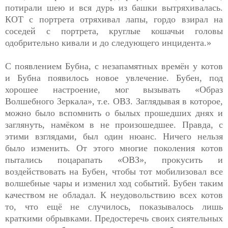
потирали шею и вся дурь из башки вытряхивалась.
КОТ с портрета отряхивал лапы, гордо взирал на
соседей с портрета, круглые кошачьи головы
одобрительно кивали и до следующего инцидента.»
С появлением Бубна, с незапамятных времён у котов
и Бубна появилось новое увлечение. Бубен, под
хорошее настроение, мог вызывать «Образ
Волшебного Зеркала», т.е. ОВЗ. Заглядывая в которое,
можно было вспомнить о былых прошедших днях и
заглянуть, намёком в не произошедшее. Правда, с
этими взглядами, был один нюанс. Ничего нельзя
было изменить. От этого многие поколения котов
пытались поцарапать «ОВЗ», прокусить и
воздействовать на Бубен, чтобы тот мобилизовал все
волшебные чары и изменил ход событий. Бубен таким
качеством не обладал. К неудовольствию всех котов
то, что ещё не случилось, показывалось лишь
краткими обрывками. Предостеречь своих сиятельных