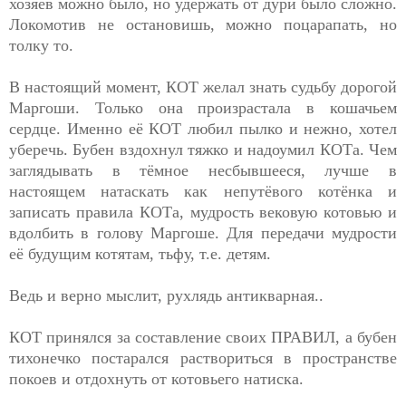
хозяев можно было, но удержать от дури было сложно.
Локомотив не остановишь, можно поцарапать, но
толку то.
В настоящий момент, КОТ желал знать судьбу дорогой
Маргоши. Только она произрастала в кошачьем
сердце. Именно её КОТ любил пылко и нежно, хотел
уберечь. Бубен вздохнул тяжко и надоумил КОТа. Чем
заглядывать в тёмное несбывшееся, лучше в
настоящем натаскать как непутёвого котёнка и
записать правила КОТа, мудрость вековую котовью и
вдолбить в голову Маргоше. Для передачи мудрости
её будущим котятам, тьфу, т.е. детям.
Ведь и верно мыслит, рухлядь антикварная..
КОТ принялся за составление своих ПРАВИЛ, а бубен
тихонечко постарался раствориться в пространстве
покоев и отдохнуть от котовьего натиска.