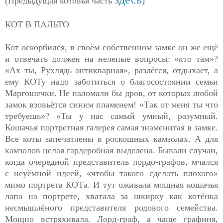
(Предыдущая котовья часть
)
КОТ В ПАЛЬТО
Кот оскорбился, в своём собственном замке он же ещё
и отвечать должен на нелепые вопросы: «кто там»?
«Ах ты, Рухлядь антикварная», разлёгся, отдыхает, а
ему КОТу надо заботиться о благосостоянии семьи
Маргошечки. Не наломали бы дров, от которых любой
замок взовьётся синим пламенем! «Так от меня ты что
требуешь»? «Ты у нас самый умный, разумный.
Кошачья портретная галерея самая знаменитая в замке.
Все коты запечатлены в роскошных камзолах. А для
камзолов целая гардеробная выделена. Бывали случаи,
когда очередной представитель лордо-графов, мчался
с неуёмной идеей, «чтобы такого сделать плохого»
мимо портрета КОТа. И тут оживала мощная кошачья
лапа на портрете, хватала за шкирку как котёнка
несмышлёного представителя родового семейства.
Мощно встряхивала. Лорд-граф, а чаще графиня,