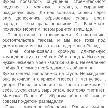
Зухры появилось ощущение стремительного
падения в мрачную, ледяную, смрадную,
бездонную яму. До неё волнами, словно через
вату доносились обрывочные слова "враги
народа...", "без права переписки...".... В комнате
появился Ибрагим, потом родители Рашида.
- Я встретился с товарищами. К сожалению,
обстоятельства таковы. И мы все тоже под
домокловым мечом. - сказал сдержанно Рашид.
- Мне организовали срочную длительную
командировку со всей семьёй в город Х. Им остро
нужен инженер моей квалификации. Немедленно
собирайте самое необходимое. - добавил он.
Зухра сидела неподвижно на стуле. Неожиданно
она вскочила и с криком "Неееет!!!" метнулась к
двери. Рашид остановил её, крепко прижимая к
себе. Зухра стала вырыватся, повторяя "Нет!Нет!
Мамочка! Папочка!!!" Ибрагим обнял её тоже и
совсем по-детски разрыдался.
- Папа, - сказал он, обращаясь к Рашиду, - мы же