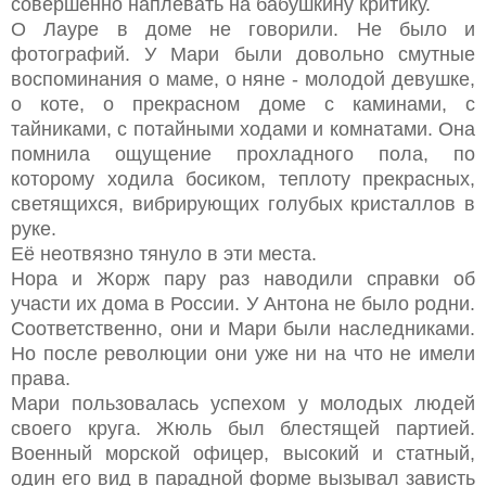
совершенно наплевать на бабушкину критику.
О Лауре в доме не говорили. Не было и
фотографий. У Мари были довольно смутные
воспоминания о маме, о няне - молодой девушке,
о коте, о прекрасном доме с каминами, с
тайниками, с потайными ходами и комнатами. Она
помнила ощущение прохладного пола, по
которому ходила босиком, теплоту прекрасных,
светящихся, вибрирующих голубых кристаллов в
руке.
Её неотвязно тянуло в эти места.
Нора и Жорж пару раз наводили справки об
участи их дома в России. У Антона не было родни.
Соответственно, они и Мари были наследниками.
Но после революции они уже ни на что не имели
права.
Мари пользовалась успехом у молодых людей
своего круга. Жюль был блестящей партией.
Военный морской офицер, высокий и статный,
один его вид в парадной форме вызывал зависть