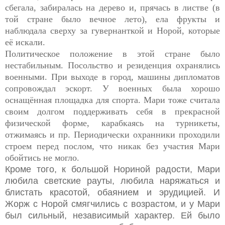
сбегала, забиралась на дерево и, прячась в листве (в
той стране было вечное лето), ела фрукты и
наблюдала сверху за гувернанткой и Норой, которые
её искали.
Политическое положение в этой стране было
нестабильным. Посольство и резиденция охранялись
военными. При выходе в город, машины дипломатов
сопровождал эскорт. У военных была хорошо
оснащённая площадка для спорта. Мари тоже считала
своим долгом поддерживать себя в прекрасной
физической форме, карабкаясь на турникеты,
отжимаясь и пр. Периодически охранники проходили
строем перед послом, что никак без участия Мари
обойтись не могло
.
Кроме того, к большой Нориной радости, Мари
любила светские рауты, любила наряжаться и
блистать красотой, обаянием и эрудицией. И
Жорж с Норой смягчились с возрастом, и у Мари
был сильный, независимый характер. Ей было