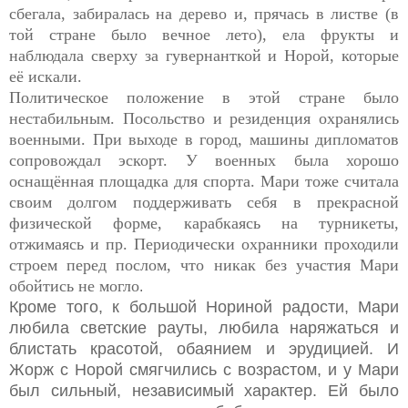
сбегала, забиралась на дерево и, прячась в листве (в
той стране было вечное лето), ела фрукты и
наблюдала сверху за гувернанткой и Норой, которые
её искали.
Политическое положение в этой стране было
нестабильным. Посольство и резиденция охранялись
военными. При выходе в город, машины дипломатов
сопровождал эскорт. У военных была хорошо
оснащённая площадка для спорта. Мари тоже считала
своим долгом поддерживать себя в прекрасной
физической форме, карабкаясь на турникеты,
отжимаясь и пр. Периодически охранники проходили
строем перед послом, что никак без участия Мари
обойтись не могло
.
Кроме того, к большой Нориной радости, Мари
любила светские рауты, любила наряжаться и
блистать красотой, обаянием и эрудицией. И
Жорж с Норой смягчились с возрастом, и у Мари
был сильный, независимый характер. Ей было