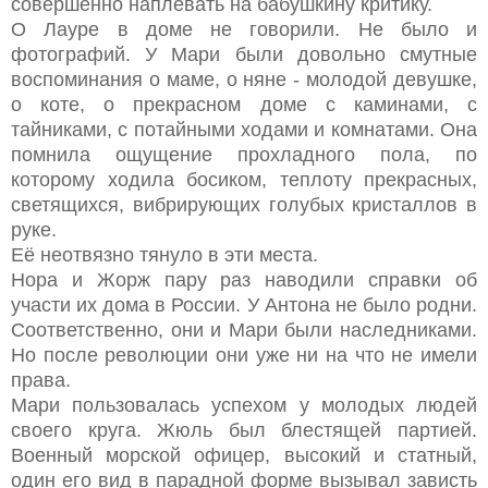
совершенно наплевать на бабушкину критику.
О Лауре в доме не говорили. Не было и
фотографий. У Мари были довольно смутные
воспоминания о маме, о няне - молодой девушке,
о коте, о прекрасном доме с каминами, с
тайниками, с потайными ходами и комнатами. Она
помнила ощущение прохладного пола, по
которому ходила босиком, теплоту прекрасных,
светящихся, вибрирующих голубых кристаллов в
руке.
Её неотвязно тянуло в эти места.
Нора и Жорж пару раз наводили справки об
участи их дома в России. У Антона не было родни.
Соответственно, они и Мари были наследниками.
Но после революции они уже ни на что не имели
права.
Мари пользовалась успехом у молодых людей
своего круга. Жюль был блестящей партией.
Военный морской офицер, высокий и статный,
один его вид в парадной форме вызывал зависть