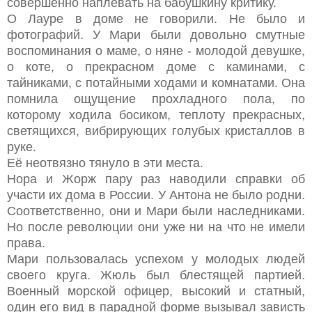
совершенно наплевать на бабушкину критику.
О Лауре в доме не говорили. Не было и
фотографий. У Мари были довольно смутные
воспоминания о маме, о няне - молодой девушке,
о коте, о прекрасном доме с каминами, с
тайниками, с потайными ходами и комнатами. Она
помнила ощущение прохладного пола, по
которому ходила босиком, теплоту прекрасных,
светящихся, вибрирующих голубых кристаллов в
руке.
Её неотвязно тянуло в эти места.
Нора и Жорж пару раз наводили справки об
участи их дома в России. У Антона не было родни.
Соответственно, они и Мари были наследниками.
Но после революции они уже ни на что не имели
права.
Мари пользовалась успехом у молодых людей
своего круга. Жюль был блестящей партией.
Военный морской офицер, высокий и статный,
один его вид в парадной форме вызывал зависть