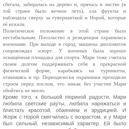
сбегала, забиралась на дерево и, прячась в листве (в
той стране было вечное лето), ела фрукты и
наблюдала сверху за гувернанткой и Норой, которые
её искали.
Политическое положение в этой стране было
нестабильным. Посольство и резиденция охранялись
военными. При выходе в город, машины дипломатов
сопровождал эскорт. У военных была хорошо
оснащённая площадка для спорта. Мари тоже считала
своим долгом поддерживать себя в прекрасной
физической форме, карабкаясь на турникеты,
отжимаясь и пр. Периодически охранники проходили
строем перед послом, что никак без участия Мари
обойтись не могло
.
Кроме того, к большой Нориной радости, Мари
любила светские рауты, любила наряжаться и
блистать красотой, обаянием и эрудицией. И
Жорж с Норой смягчились с возрастом, и у Мари
был сильный, независимый характер. Ей было