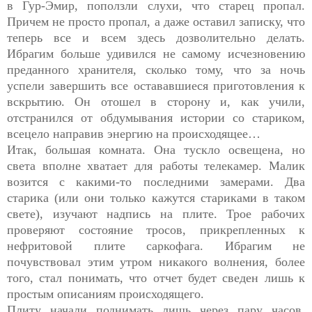
в Гур-Эмир, поползли слухи, что старец пропал.
Причем не просто пропал, а даже оставил записку, что
теперь все и всем здесь дозволительно делать.
Ибрагим больше удивился не самому исчезновению
преданного хранителя, сколько тому, что за ночь
успели завершить все остававшиеся приготовления к
вскрытию. Он отошел в сторону и, как учили,
отстранился от обдумывания истории со стариком,
всецело направив энергию на происходящее…
Итак, большая комната. Она тускло освещена, но
света вполне хватает для работы телекамер. Малик
возится с какими-то последними замерами. Два
старика (или они только кажутся стариками в таком
свете), изучают надпись на плите. Трое рабочих
проверяют состояние тросов, прикрепленных к
нефритовой плите саркофага. Ибрагим не
почувствовал этим утром никакого волнения, более
того, стал понимать, что отчет будет сведен лишь к
простым описаниям происходящего.
Плиту начали поднимать лишь через пару часов.