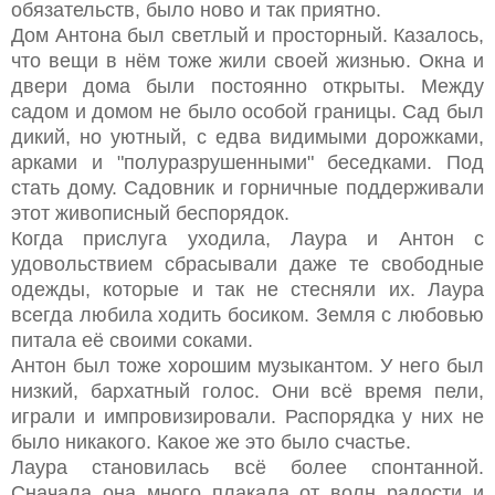
обязательств, было ново и так приятно.
Дом Антона был светлый и просторный. Казалось,
что вещи в нём тоже жили своей жизнью. Окна и
двери дома были постоянно открыты. Между
садом и домом не было особой границы. Сад был
дикий, но уютный, с едва видимыми дорожками,
арками и "полуразрушенными" беседками. Под
стать дому. Садовник и горничные поддерживали
этот живописный беспорядок.
Когда прислуга уходила, Лаура и Антон с
удовольствием сбрасывали даже те свободные
одежды, которые и так не стесняли их. Лаура
всегда любила ходить босиком. Земля с любовью
питала её своими соками.
Антон был тоже хорошим музыкантом. У него был
низкий, бархатный голос. Они всё время пели,
играли и импровизировали. Распорядка у них не
было никакого. Какое же это было счастье.
Лаура становилась всё более спонтанной.
Сначала она много плакала от волн радости и