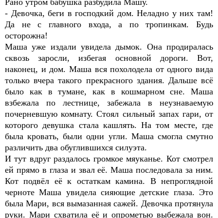
Рано утром бабушка разбудила Машу.
- Девочка, беги в господкий дом. Неладно у них там!
Да не с главного входа, а по тропинкам. Будь
осторожна!
Маша уже издали увидела дымок. Она продиралась
сквозь заросли, избегая основной дороги. Вот,
наконец, и дом. Маша вся похолодела от одного вида
только вчера такого прекрасного здания. Дальше всё
было как в тумане, как в кошмарном сне. Маша
взбежала по лестнице, забежала в неузнаваемую
почерневшую комнату. Стоял сильный запах гари, от
которого девушка стала кашлять. На том месте, где
была кровать, были одни угли. Маша смогла смутно
различить два обуглившихся силуэта.
И тут вдруг раздалось громкое мяуканье. Кот смотрел
ей прямо в глаза и звал её. Маша последовала за ним.
Кот подвёл её к остаткам камина. В непроглядной
черноте Маша увидела сияющие детские глаза. Это
была Мари, вся вымазанная сажей. Девочка протянула
руки. Мари схватила её и опрометью выбежала вон.