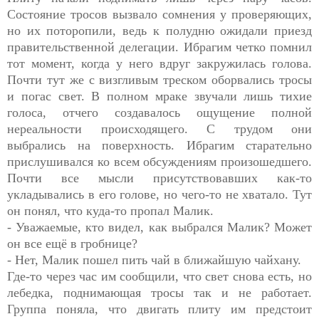
Состояние тросов вызвало сомнения у проверяющих,
но их поторопили, ведь к полудню ожидали приезд
правительственной делегации. Ибрагим четко помнил
тот момент, когда у него вдруг закружилась голова.
Почти тут же с визгливым треском оборвались тросы
и погас свет. В полном мраке звучали лишь тихие
голоса, отчего создавалось ощущение полной
нереальности происходящего. С трудом они
выбрались на поверхность. Ибрагим старательно
прислушивался ко всем обсуждениям произошедшего.
Почти все мысли присутствовавших как-то
укладывались в его голове, но чего-то не хватало. Тут
он понял, что куда-то пропал Малик.
- Уважаемые, кто видел, как выбрался Малик? Может
он все ещё в гробнице?
- Нет, Малик пошел пить чай в ближайшую чайхану.
Где-то через час им сообщили, что свет снова есть, но
лебедка, поднимающая тросы так и не работает.
Группа поняла, что двигать плиту им предстоит