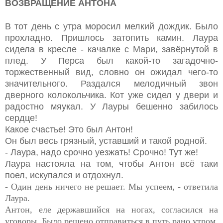
ВОЗВРАЩЕНИЕ АНТОНА
В тот день с утра моросил мелкий дождик. Было
прохладно. Пришлось затопить камин. Лаура
сидела в кресле - качалке с Мари, завёрнутой в
плед. У Перса был какой-то загадочно-
торжественный вид, словно он ожидал чего-то
значительного. Раздался мелодичный звон
дверного колокольчика. Кот уже сидел у двери и
радостно мяукал. У Лауры бешенно забилось
сердце!
Какое счастье! Это был Антон!
Он был весь грязный, уставший и такой родной.
- Лаура, надо срочно уезжать! Срочно! Тут же!
Лаура настояла на том, чтобы Антон всё таки
поел, искупался и отдохнул.
- Один день ничего не решает. Мы успеем, - ответила
Лаура.
Антон, еле державшийся на ногах, согласился на
уговоры. Было решено отправиться в путь рано утром.