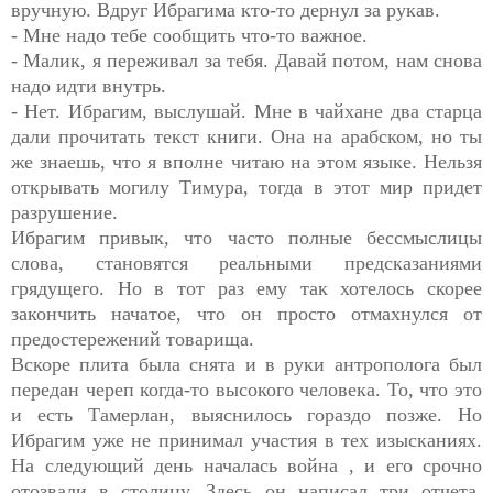
вручную. Вдруг Ибрагима кто-то дернул за рукав.
- Мне надо тебе сообщить что-то важное.
- Малик, я переживал за тебя. Давай потом, нам снова
надо идти внутрь.
- Нет. Ибрагим, выслушай. Мне в чайхане два старца
дали прочитать текст книги. Она на арабском, но ты
же знаешь, что я вполне читаю на этом языке. Нельзя
открывать могилу Тимура, тогда в этот мир придет
разрушение.
Ибрагим привык, что часто полные бессмыслицы
слова, становятся реальными предсказаниями
грядущего. Но в тот раз ему так хотелось скорее
закончить начатое, что он просто отмахнулся от
предостережений товарища.
Вскоре плита была снята и в руки антрополога был
передан череп когда-то высокого человека. То, что это
и есть Тамерлан, выяснилось гораздо позже. Но
Ибрагим уже не принимал участия в тех изысканиях.
На следующий день началась война , и его срочно
отозвали в столицу. Здесь он написал три отчета.