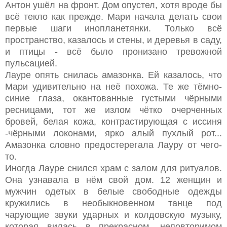
Антон ушёл на фронт. Дом опустел, хотя вроде бы
всё текло как прежде. Мари начала делать свои
первые шаги инопланетянки. Только всё
пространство, казалось и стены, и деревья в саду,
и птицы - всё было пронизано тревожной
пульсацией.
Лауре опять снилась амазонка. Ей казалось, что
Мари удивительно на неё похожа. Те же тёмно-
синие глаза, окантованные густыми чёрными
ресницами, тот же излом чётко очерченных
бровей, белая кожа, контрастирующая с иссиня
-чёрными локонами, ярко алый пухлый рот...
Амазонка словно предостерегала Лауру от чего-
то.
Иногда Лауре снился храм с залом для ритуалов.
Она узнавала в нём свой дом. 12 женщин и
мужчин одетых в белые свободные одежды
кружились в необыкновенном танце под
чарующие звуки ударных и колдовскую музыку,
которая вилась в прекрасном, неповторимом