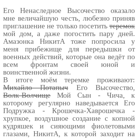
Его Ненаследное Высочество оказало
мне величайшую честь, любезно приняв
приглашение не только посетить
теремок
мой дом, а даже погостить пару дней.
Амазонка НикитА тоже попросила у
меня прибежище для передышки от
военных действий, которые она ведёт по
всем фронтам своей юной и
воинственной жизни.
В итоге моём теремке проживают:
Михайло Потапыч
Его Высочество,
Волк-Волчище
Мой Сын - Чича, к
которому регулярно наведывается Его
Подружка - Крошечка-Хаврошечка -
хрупкое, воздушное создание с копной
кудряшек и сияющими фиолетовыми
глазами, НикитА, к которой заходит на