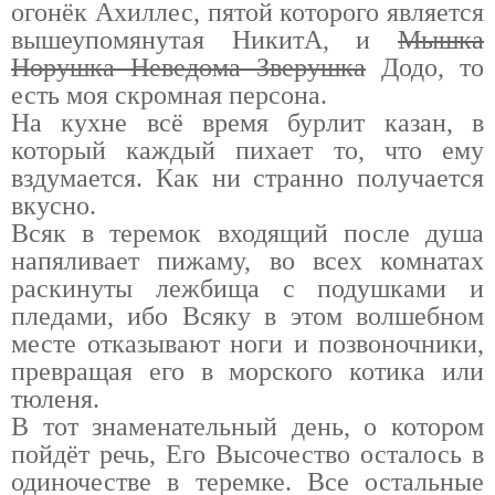
огонёк Ахиллес, пятой которого является
вышеупомянутая НикитА, и
Мышка
Норушка Неведома Зверушка
Додо, то
есть моя скромная персона.
На кухне всё время бурлит казан, в
который каждый пихает то, что ему
вздумается. Как ни странно получается
вкусно.
Всяк в теремок входящий после душа
напяливает пижаму, во всех комнатах
раскинуты лежбища с подушками и
пледами, ибо Всяку в этом волшебном
месте отказывают ноги и позвоночники,
превращая его в морского котика или
тюленя.
В тот знаменательный день, о котором
пойдёт речь, Его Высочество осталось в
одиночестве в теремке. Все остальные