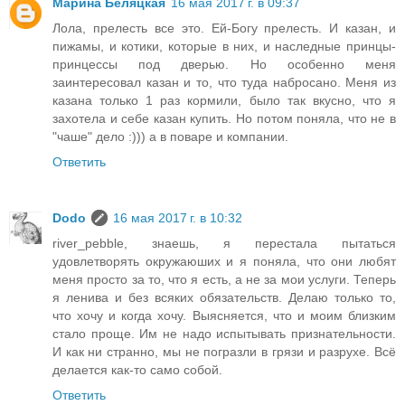
Марина Беляцкая
16 мая 2017 г. в 09:37
Лола, прелесть все это. Ей-Богу прелесть. И казан, и
пижамы, и котики, которые в них, и наследные принцы-
принцессы под дверью. Но особенно меня
заинтересовал казан и то, что туда набросано. Меня из
казана только 1 раз кормили, было так вкусно, что я
захотела и себе казан купить. Но потом поняла, что не в
"чаше" дело :))) а в поваре и компании.
Ответить
Dodo
16 мая 2017 г. в 10:32
river_pebble, знаешь, я перестала пытаться
удовлетворять окружаюших и я поняла, что они любят
меня просто за то, что я есть, а не за мои услуги. Теперь
я ленива и без всяких обязательств. Делаю только то,
что хочу и когда хочу. Выясняется, что и моим близким
стало проще. Им не надо испытывать признательности.
И как ни странно, мы не погразли в грязи и разрухе. Всё
делается как-то само собой.
Ответить