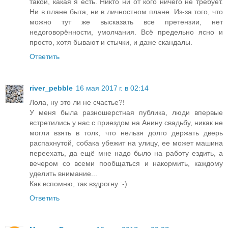
такой, какая я есть. Никто ни от кого ничего не требует.
Ни в плане быта, ни в личностном плане. Из-за того, что
можно тут же высказать все претензии, нет
недоговорённости, умолчания. Всё предельно ясно и
просто, хотя бывают и стычки, и даже скандалы.
Ответить
river_pebble
16 мая 2017 г. в 02:14
Лола, ну это ли не счастье?!
У меня была разношерстная публика, люди впервые
встретились у нас с приездом на Анину свадьбу, никак не
могли взять в толк, что нельзя долго держать дверь
распахнутой, собака убежит на улицу, ее может машина
переехать, да ещё мне надо было на работу ездить, а
вечером со всеми пообщаться и накормить, каждому
уделить внимание...
Как вспомню, так вздрогну :-)
Ответить