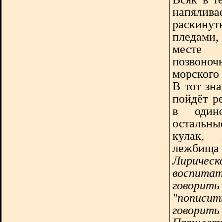
напялива
раскину
пледами,
месте
позвоно
морского 
В тот зн
пойдёт р
в один
остальны
кулак, 
лежбища 
Лиричес
воспитат
говори
"пописи
говорит