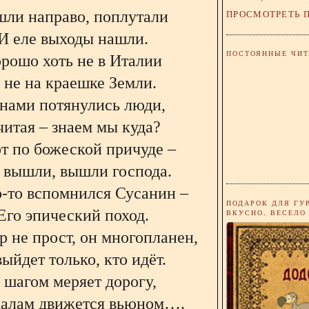
шли направо, поплутали
ПРОСМОТРЕТЬ 
И еле выходы нашли.
ПОСТОЯННЫЕ ЧИТ
рошо хоть не в Италии
 не на краешке Земли.
 нами потянулись люди,
итая – знаем мы куда?
т по божеской причуде –
вышли, вышли господа.
о-то вспомнился Сусанин –
ПОДАРОК ДЛЯ ГУ
Его эпический поход.
ВКУСНО, ВЕСЕЛО
р не прост, он многопланен,
выйдет только, кто идёт.
 шагом меряет дорогу,
калам движется вьюном….