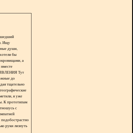
асшедший
н. Ищу
нные души,
хотели бы
окровищами, а
 вместе
БЪЯВЛЕНИЯ Тут
ожные до
ждая тщательно
 географические
метили, я уже
ды. К прототипам
отношусь с
импатией
 и подобострастно
лько руки лизнуть