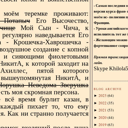
- Самая последняя 
версия курса фран- 
 моём теремке проживают:
моём ис- полнении п
 Потапыч
Его Высочество,
Франции.
лчище
Мой Сын - Чича, к
- Уроки английского
исполнитель тот же 
 регулярно наведывается Его
- Желающим можно 
а - Крошечка-Хаврошечка -
фортепианное сопро
 воздушное создание с копной
к и сияющими фиолетовыми
Прямая трансляция 
НикитА, к которой заходит на
лайн.
Skype Khilola
Ахиллес, пятой которого
 вышеупомянутая НикитА, и
орушка Неведома Зверушка
BLOG ARCHIVE
есть моя скромная персона.
2023
(
64
)
►
 всё время бурлит казан, в
2022
(
35
)
►
каждый пихает то, что ему
2021
(
53
)
►
я. Как ни странно получается
2020
(
44
)
►
2019
(
63
)
►
еремок входящий после душа