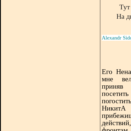
Тут
На д
Alexandr Sid
Его Нена
мне вел
приняв
посетит
погости
НикитА
прибежищ
действий
фронтам 