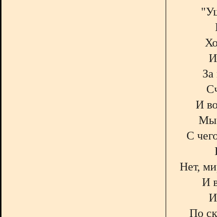
"У
Хо
И
За
Сч
И во
Мы 
С чег
Нет, ми
И 
И
По с