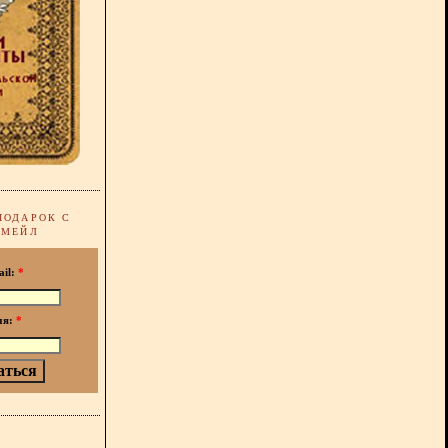
ПОДАРОК С
-МЕЙЛ
ail:
*
мя:
*
!