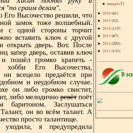
ний Хасан поднял руку и
января
(
7
)
►
я "по сраим делам".
2016
(
41
)
►
о Его Высочество решили, что
2015
(
52
)
►
ной замок тоже волшебный.
2014
(
115
)
►
ли с одной стороны торчит
2013
(
67
)
жно вставить ключ с другой
►
2012
(
203
)
и открыть дверь. Вот. После
►
2011
(
131
)
нц запер дверь, оставив ключ
►
 и пошёл громко храпеть -
е хобби Его Высочества,
 он всецело предаётся при
добном и неудобном случае.
хе он либо громко свистит,
ит, либо мелодично
ревёт
поёт
ым баритоном. Заслушаться
Талант, он во всём талант. А
чество просто талантище.
 уходила, я предупредила