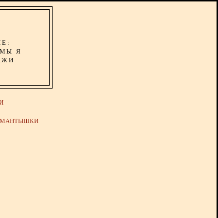
ИЕ:
ОМЫ Я
АЖИ
И
Й МАНТЫШКИ