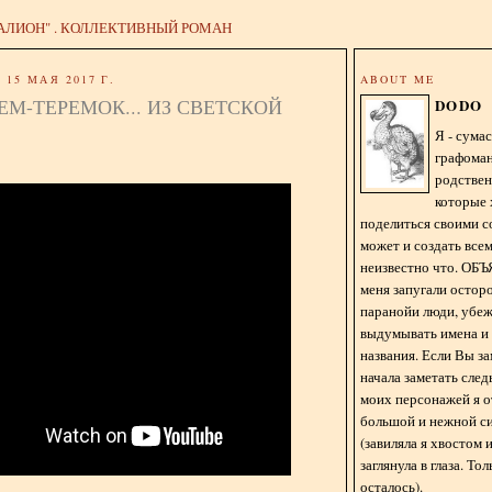
АЛИОН" . КОЛЛЕКТИВНЫЙ РОМАН
15 МАЯ 2017 Г.
ABOUT ME
ЕМ-ТЕРЕМОК... ИЗ СВЕТСКОЙ
DODO
Я - сум
графома
родстве
которые 
поделиться своими с
может и создать всем
неизвестно что. О
меня запугали остор
паранойи люди, убе
выдумывать имена и
названия. Если Вы за
начала заметать сле
моих персонажей я 
большой и нежной с
(завиляла я хвостом
заглянула в глаза. То
осталось).