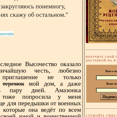
 закругляюсь понемногу,
нях скажу об остальном."
orovnin
ПОЛУЧИТЕ СВОЙ 
ДОСТАВКОЙ НА И
следное Высочество оказало
ичайшую честь, любезно
Ваш e-m
 приглашение не только
ь
теремок
мой дом, а даже
Ваше и
ть пару дней. Амазонка
 тоже попросила у меня
е для передышки от военных
, которые она ведёт по всем
своей юной и воинственной
СЛУШАЙТЕ СЮДА