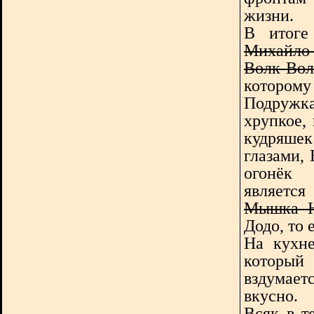
жизни.
В итоге
Михайло
Волк-Во
которому
Подружк
хрупкое,
кудряше
глазами, 
огонёк 
является
Мышка Н
Додо, то 
На кухне
который 
вздумаетс
вкусно.
Всяк в т