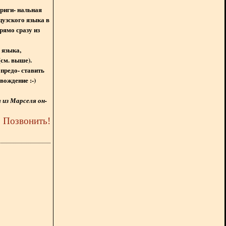
ориги- нальная
цузского языка в
рямо сразу из
 языка,
(см. выше).
предо- ставить
вождение :-)
из Марселя он-
5
Позвонить
!