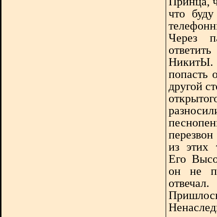
Принца, ч
что буду
телефонн
Через п
ответит
НикитЫ. 
попасть о
другой ст
открытог
разнос
песноп
перезвон
из этих 
Его Высо
он не п
отвечал.
Пришлось
Ненасл