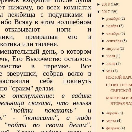
2018
(
169
)
►
ет пижаму, во всех комнатах
2017
(
39
)
▼
ты лежбища с подушками и
декабря
(
2
)
►
 ибо Всяку в этом волшебном
ноября
(
2
)
►
 отказывают ноги и
октября
(
5
)
►
чники, превращая его в
сентября
(
5
)
►
котика или тюленя.
августа
(
2
)
►
аменательный день, о котором
июля
(
1
)
►
ечь, Его Высочество осталось
июня
(
1
)
►
очестве в теремке. Все
мая
(
3
)
▼
е зверушки, собрав волю в
ПОСТОЙ ПАРО
заставили себя покинуть
СТОИТ ТЕРЕМ-
по "сраим" делам.
СВЕТСКОЙ
кое отступление
:
в садике
МАРКИЗЫ И И
ельница сказала, что нельзя
ВТОРАЯ ЧА
ть "пойти покакать" и
апреля
(
3
)
►
ть" - "пописать", а надо
марта
(
4
)
►
ь "пойти по своим делам".
февраля
(
4
)
►