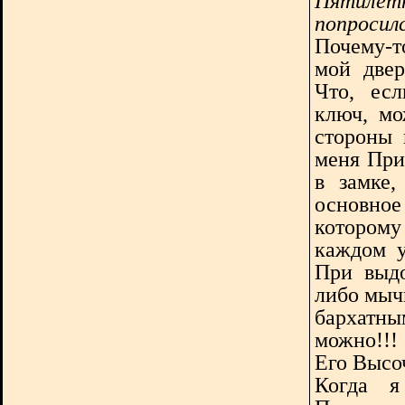
Пятилет
попросилс
Почему-т
мой двер
Что, ес
ключ, мо
стороны 
меня При
в замке,
основно
которому
каждом у
При выдо
либо мыч
бархатн
можно!!! 
Его Высо
Когда я