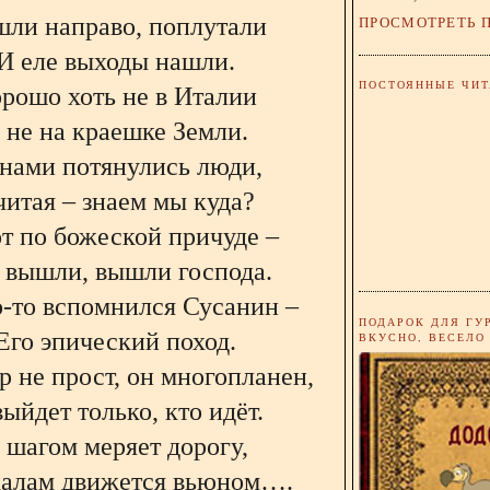
шли направо, поплутали
ПРОСМОТРЕТЬ 
И еле выходы нашли.
ПОСТОЯННЫЕ ЧИТ
рошо хоть не в Италии
 не на краешке Земли.
 нами потянулись люди,
итая – знаем мы куда?
т по божеской причуде –
вышли, вышли господа.
о-то вспомнился Сусанин –
ПОДАРОК ДЛЯ ГУ
Его эпический поход.
ВКУСНО, ВЕСЕЛО
р не прост, он многопланен,
выйдет только, кто идёт.
 шагом меряет дорогу,
калам движется вьюном….