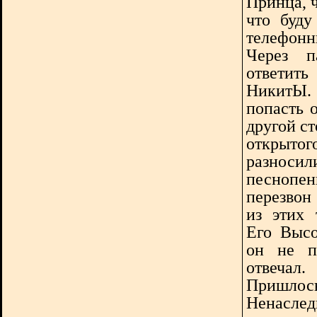
Принца, ч
что буду
телефонн
Через п
ответит
НикитЫ. 
попасть о
другой ст
открытог
разнос
песноп
перезвон
из этих 
Его Высо
он не п
отвечал.
Пришлось
Ненасл