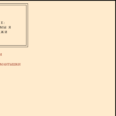
ИЕ:
ОМЫ Я
АЖИ
И
Й МАНТЫШКИ