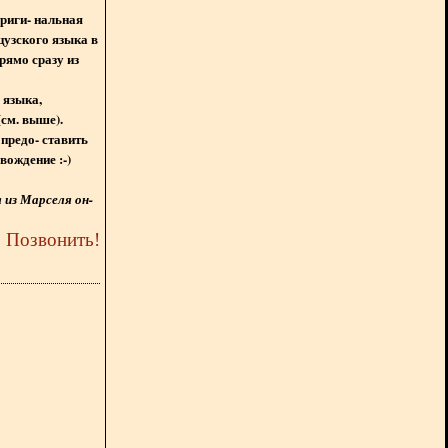
ориги- нальная
цузского языка в
рямо сразу из
 языка,
(см. выше).
предо- ставить
вождение :-)
из Марселя он-
5
Позвонить
!