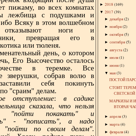
2018
(
169
)
►
ет пижаму, во всех комнатах
2017
(
39
)
▼
ты лежбища с подушками и
декабря
(
2
)
►
 ибо Всяку в этом волшебном
ноября
(
2
)
►
 отказывают ноги и
октября
(
5
)
►
чники, превращая его в
сентября
(
5
)
►
котика или тюленя.
августа
(
2
)
►
аменательный день, о котором
июля
(
1
)
►
ечь, Его Высочество осталось
июня
(
1
)
►
очестве в теремке. Все
мая
(
3
)
▼
е зверушки, собрав волю в
ПОСТОЙ ПАРО
заставили себя покинуть
СТОИТ ТЕРЕМ-
по "сраим" делам.
СВЕТСКОЙ
кое отступление
:
в садике
МАРКИЗЫ И И
ельница сказала, что нельзя
ВТОРАЯ ЧА
ть "пойти покакать" и
апреля
(
3
)
►
ть" - "пописать", а надо
марта
(
4
)
►
ь "пойти по своим делам".
февраля
(
4
)
►