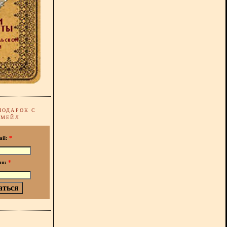
ПОДАРОК С
-МЕЙЛ
ail:
*
мя:
*
!