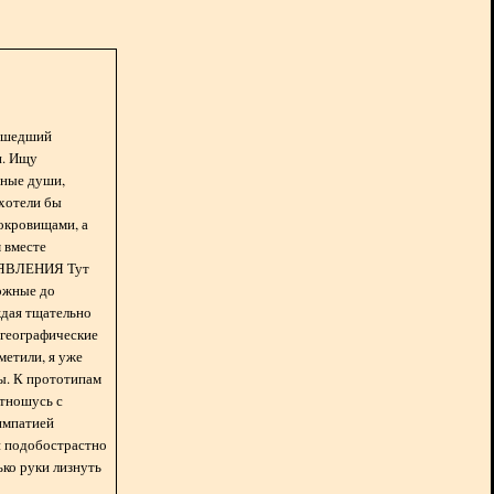
асшедший
н. Ищу
нные души,
хотели бы
окровищами, а
 вместе
БЪЯВЛЕНИЯ Тут
ожные до
ждая тщательно
 географические
метили, я уже
ды. К прототипам
отношусь с
импатией
 и подобострастно
лько руки лизнуть