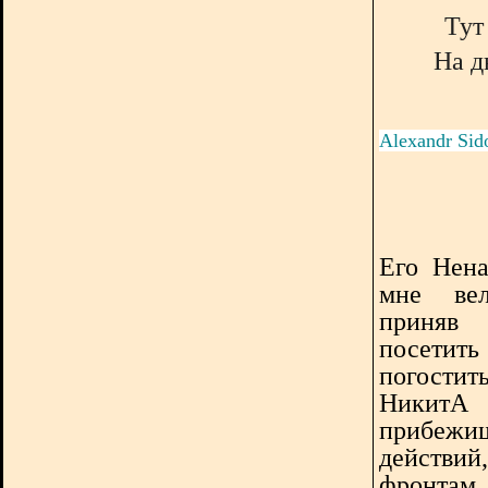
Тут
На д
Alexandr Sid
Его Нена
мне вел
приняв
посетит
погости
НикитА
прибежищ
действий
фронтам 