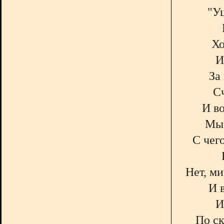
"У
Хо
И
За
Сч
И во
Мы 
С чег
Нет, ми
И 
И
По с