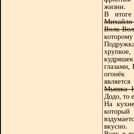
жизни.
В итоге
Михайло
Волк-Во
которому
Подружк
хрупкое,
кудряше
глазами, 
огонёк 
является
Мышка Н
Додо, то 
На кухне
который 
вздумаетс
вкусно.
Всяк в т