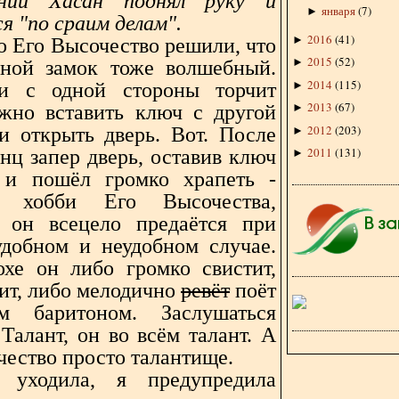
ний Хасан поднял руку и
января
(
7
)
►
я "по сраим делам".
2016
(
41
)
►
о Его Высочество решили, что
2015
(
52
)
►
ной замок тоже волшебный.
2014
(
115
)
►
ли с одной стороны торчит
2013
(
67
)
жно вставить ключ с другой
►
2012
(
203
)
и открыть дверь. Вот. После
►
2011
(
131
)
нц запер дверь, оставив ключ
►
 и пошёл громко храпеть -
е хобби Его Высочества,
 он всецело предаётся при
добном и неудобном случае.
хе он либо громко свистит,
ит, либо мелодично
ревёт
поёт
ым баритоном. Заслушаться
Талант, он во всём талант. А
чество просто талантище.
 уходила, я предупредила