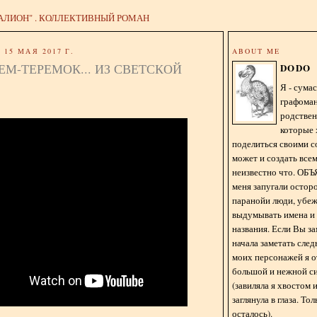
АЛИОН" . КОЛЛЕКТИВНЫЙ РОМАН
15 МАЯ 2017 Г.
ABOUT ME
ЕМ-ТЕРЕМОК... ИЗ СВЕТСКОЙ
DODO
Я - сум
графома
родстве
которые 
поделиться своими с
может и создать всем
неизвестно что. О
меня запугали остор
паранойи люди, убе
выдумывать имена и
названия. Если Вы за
начала заметать сле
моих персонажей я 
большой и нежной с
(завиляла я хвостом
заглянула в глаза. То
осталось).