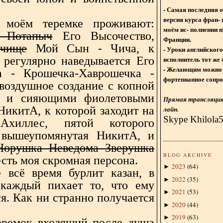
- Самая последняя 
версия курса фран- 
 моём теремке проживают:
моём ис- полнении п
 Потапыч
Его Высочество,
Франции.
лчище
Мой Сын - Чича, к
- Уроки английского
исполнитель тот же 
 регулярно наведывается Его
- Желающим можно 
а - Крошечка-Хаврошечка -
фортепианное сопро
 воздушное создание с копной
к и сияющими фиолетовыми
Прямая трансляция 
НикитА, к которой заходит на
лайн.
Skype Khilola
Ахиллес, пятой которого
 вышеупомянутая НикитА, и
орушка Неведома Зверушка
BLOG ARCHIVE
есть моя скромная персона.
2023
(
64
)
►
 всё время бурлит казан, в
2022
(
35
)
►
каждый пихает то, что ему
2021
(
53
)
►
я. Как ни странно получается
2020
(
44
)
►
2019
(
63
)
►
еремок входящий после душа