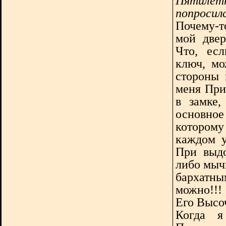
Пятилет
попросилс
Почему-т
мой двер
Что, ес
ключ, мо
стороны 
меня При
в замке,
основно
которому
каждом у
При выдо
либо мыч
бархатн
можно!!! 
Его Высо
Когда я