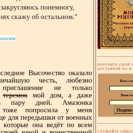
 закругляюсь понемногу,
нях скажу об остальном."
orovnin
ПОЛУЧИТЕ СВОЙ 
ДОСТАВКОЙ НА И
следное Высочество оказало
ичайшую честь, любезно
Ваш e-m
 приглашение не только
ь
теремок
мой дом, а даже
Ваше и
ть пару дней. Амазонка
 тоже попросила у меня
е для передышки от военных
, которые она ведёт по всем
своей юной и воинственной
СЛУШАЙТЕ СЮДА