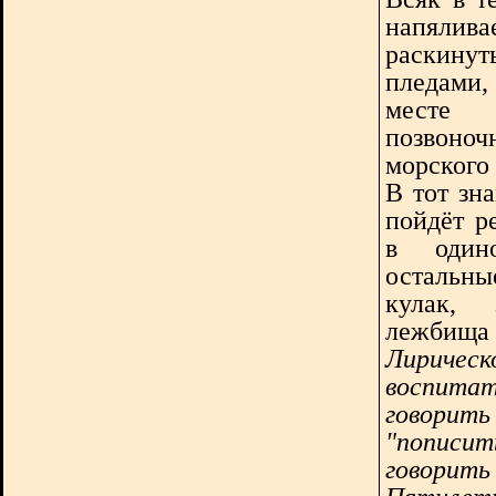
напялива
раскину
пледами,
месте
позвоно
морского 
В тот зн
пойдёт р
в один
остальны
кулак, 
лежбища 
Лиричес
воспитат
говори
"пописи
говорит