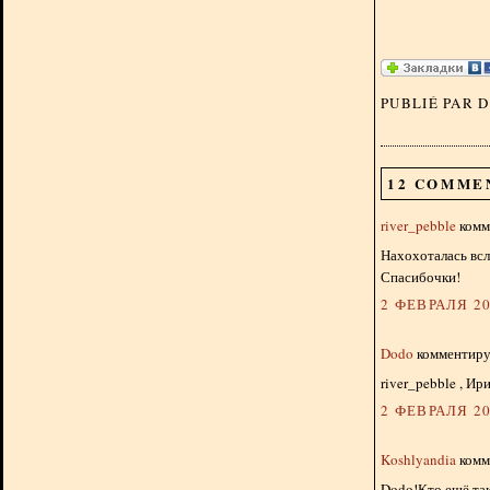
PUBLIÉ PAR 
12 COMME
river_pebble
комме
Нахохоталась всл
Спасибочки!
2 ФЕВРАЛЯ 20
Dodo
комментируе
river_pebble , Ири
2 ФЕВРАЛЯ 20
Koshlyandia
комме
Dodo!Кто ещё так