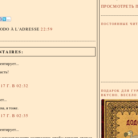
ПРОСМОТРЕТЬ 
ПОСТОЯННЫЕ ЧИТ
DODO
À L'ADRESSE
22:59
NTAIRES:
нтирует...
асть!
17 Г. В 02:32
ПОДАРОК ДЛЯ ГУ
ВКУСНО, ВЕСЕЛО
т...
на, я тоже.
17 Г. В 02:35
нтирует...
 сможет поднять настроение, чтобы держать старые