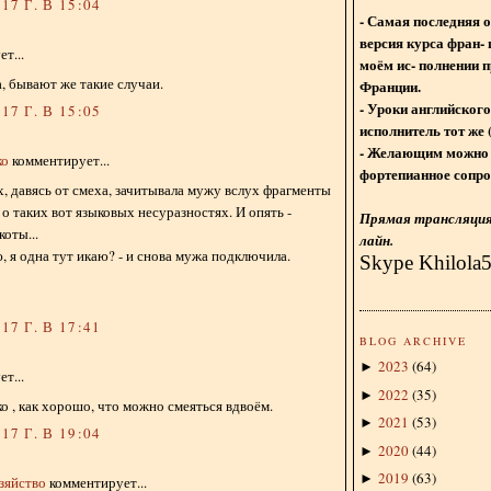
17 Г. В 15:04
- Самая последняя 
версия курса фран- 
т...
моём ис- полнении п
ша, бывают же такие случаи.
Франции.
- Уроки английского
17 Г. В 15:05
исполнитель тот же 
- Желающим можно 
ко
комментирует...
фортепианное сопро
х, давясь от смеха, зачитывала мужу вслух фрагменты
о таких вот языковых несуразностях. И опять -
Прямая трансляция 
коты...
лайн.
ю, я одна тут икаю? - и снова мужа подключила.
Skype Khilola
17 Г. В 17:41
BLOG ARCHIVE
2023
(
64
)
►
т...
2022
(
35
)
►
о , как хорошо, что можно смеяться вдвоём.
2021
(
53
)
►
17 Г. В 19:04
2020
(
44
)
►
2019
(
63
)
►
зяйство
комментирует...