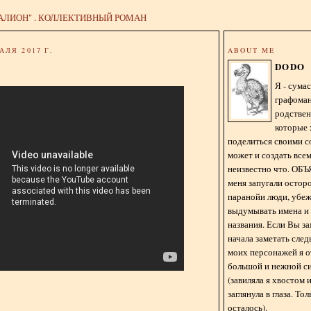
АЛИОН" . КОЛЛЕКТИВНЫЙ РОМАН
АЛЯ 2017 Г.
ABOUT ME
DODO
Я - сум
графома
родстве
которые 
поделиться своими с
может и создать всем
неизвестно что. О
меня запугали остор
паранойи люди, убе
выдумывать имена и
названия. Если Вы за
начала заметать сле
моих персонажей я 
большой и нежной с
(завиляла я хвостом
заглянула в глаза. То
осталось).