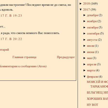
2018
(
169
)
►
одняли настроение! Последнее время не до смеха, но
ь вдоволь.
2017
(
39
)
▼
декабря
(
2
)
►
17 Г. В 19:23
ноября
(
2
)
►
т...
октября
(
5
)
►
 я рада, что смогла немного Вас повеселить.
сентября
(
5
)
►
17 Г. В 20:22
августа
(
2
)
►
июля
(
1
)
►
нтарий
июня
(
1
)
►
Главная страница
Предыдущее
мая
(
3
)
►
апреля
(
3
)
►
Комментарии к сообщению (Atom)
марта
(
4
)
►
февраля
(
4
)
▼
МОИСЕЙ И Ф
ТАРАКАНО
БЕЛЬГИЕЦ ЗВ
ХОРОШИХ ВА
НУ ВОТ