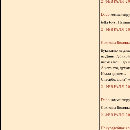
2 ФЕВРАЛЯ 20
Dodo
комментируе
tella-toys , Ната
2 ФЕВРАЛЯ 20
Светлана Бохонь
Буквально на дня
из Дины Рубиной 
насмеялась... до и
А чего это, дума
Икали вдвоем...
Спасибо, Лола))))
2 ФЕВРАЛЯ 20
Dodo
комментируе
Светлана Бохоньк
2 ФЕВРАЛЯ 20
Приусадебное хо