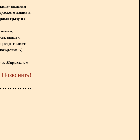
ориги- нальная
цузского языка в
рямо сразу из
 языка,
(см. выше).
предо- ставить
вождение :-)
из Марселя он-
5
Позвонить
!