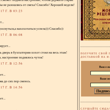
бы не разошлись от смеха! Спасибо! Хорошей недели!
17 Г. В 03:23
...
роснуться,а нахохотаться успела))) Спасибо))
17 Г. В 06:08
рует...
 дверь в бухгалтерии-хохот стоял на весь этаж!
ПОЛУЧИТЕ СВОЙ 
, настроение поднялось чуток!
ДОСТАВКОЙ НА И
17 Г. В 12:56
Ваш e-m
т...
Ваше и
ама до сих пор смеюсь.
17 Г. В 14:56
т...
СЛУШАЙТЕ СЮДА