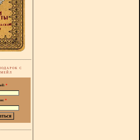
ПОДАРОК С
-МЕЙЛ
ail:
*
мя:
*
!