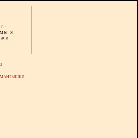
ИЕ:
ОМЫ Я
АЖИ
И
Й МАНТЫШКИ