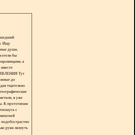
асшедший
н. Ищу
нные души,
хотели бы
окровищами, а
 вместе
БЪЯВЛЕНИЯ Тут
ожные до
ждая тщательно
 географические
метили, я уже
ды. К прототипам
отношусь с
импатией
 и подобострастно
лько руки лизнуть