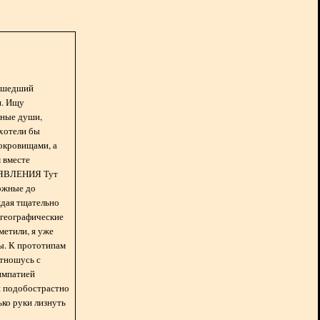
асшедший
н. Ищу
нные души,
хотели бы
окровищами, а
 вместе
БЪЯВЛЕНИЯ Тут
ожные до
ждая тщательно
 географические
метили, я уже
ды. К прототипам
отношусь с
импатией
 и подобострастно
лько руки лизнуть