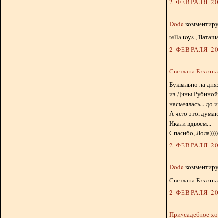
2 ФЕВРАЛЯ 20
Dodo
комментируе
tella-toys , Ната
2 ФЕВРАЛЯ 20
Светлана Бохонь
Буквально на дня
из Дины Рубиной 
насмеялась... до и
А чего это, дума
Икали вдвоем...
Спасибо, Лола))))
2 ФЕВРАЛЯ 20
Dodo
комментируе
Светлана Бохоньк
2 ФЕВРАЛЯ 20
Приусадебное хо