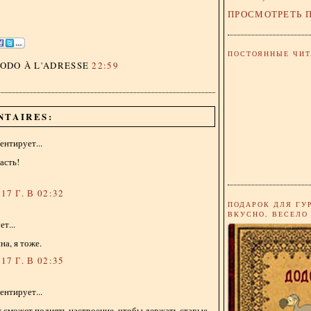
ПРОСМОТРЕТЬ 
ПОСТОЯННЫЕ ЧИТ
DODO
À L'ADRESSE
22:59
NTAIRES:
нтирует...
асть!
17 Г. В 02:32
ПОДАРОК ДЛЯ ГУ
ВКУСНО, ВЕСЕЛО
т...
на, я тоже.
17 Г. В 02:35
нтирует...
 сможет поднять настроение, чтобы держать старые