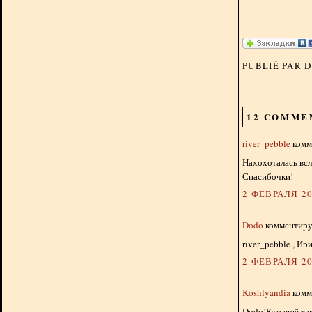
PUBLIÉ PAR 
12 COMME
river_pebble
комме
Нахохоталась всл
Спасибочки!
2 ФЕВРАЛЯ 20
Dodo
комментируе
river_pebble , Ири
2 ФЕВРАЛЯ 20
Koshlyandia
комме
Dodo!Кто ещё так