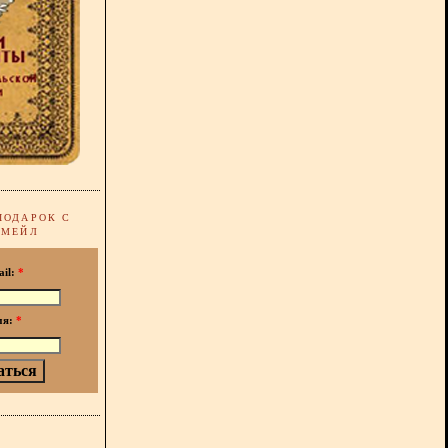
ПОДАРОК С
-МЕЙЛ
ail:
*
мя:
*
!