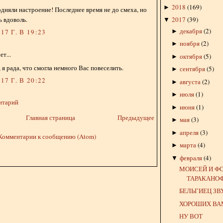
2018
(
169
)
►
одняли настроение! Последнее время не до смеха, но
ь вдоволь.
2017
(
39
)
▼
декабря
(
2
)
►
17 Г. В 19:23
ноября
(
2
)
►
т...
октября
(
5
)
►
 я рада, что смогла немного Вас повеселить.
сентября
(
5
)
►
17 Г. В 20:22
августа
(
2
)
►
июля
(
1
)
►
нтарий
июня
(
1
)
►
Главная страница
Предыдущее
мая
(
3
)
►
апреля
(
3
)
►
Комментарии к сообщению (Atom)
марта
(
4
)
►
февраля
(
4
)
▼
МОИСЕЙ И Ф
ТАРАКАНО
БЕЛЬГИЕЦ ЗВ
ХОРОШИХ ВА
НУ ВОТ