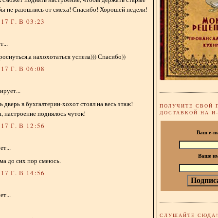
бы не разошлись от смеха! Спасибо! Хорошей недели!
17 Г. В 03:23
...
роснуться,а нахохотаться успела))) Спасибо))
17 Г. В 06:08
рует...
 дверь в бухгалтерии-хохот стоял на весь этаж!
ПОЛУЧИТЕ СВОЙ 
, настроение поднялось чуток!
ДОСТАВКОЙ НА И
17 Г. В 12:56
Ваш e-m
т...
Ваше и
ама до сих пор смеюсь.
17 Г. В 14:56
т...
СЛУШАЙТЕ СЮДА