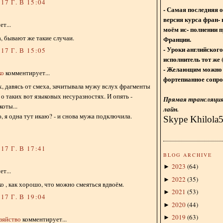
17 Г. В 15:04
- Самая последняя 
версия курса фран- 
т...
моём ис- полнении п
ша, бывают же такие случаи.
Франции.
- Уроки английского
17 Г. В 15:05
исполнитель тот же 
- Желающим можно 
ко
комментирует...
фортепианное сопро
х, давясь от смеха, зачитывала мужу вслух фрагменты
о таких вот языковых несуразностях. И опять -
Прямая трансляция 
коты...
лайн.
ю, я одна тут икаю? - и снова мужа подключила.
Skype Khilola
17 Г. В 17:41
BLOG ARCHIVE
2023
(
64
)
►
т...
2022
(
35
)
►
о , как хорошо, что можно смеяться вдвоём.
2021
(
53
)
►
17 Г. В 19:04
2020
(
44
)
►
2019
(
63
)
►
зяйство
комментирует...