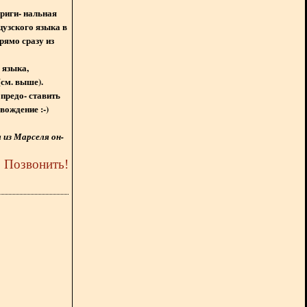
ориги- нальная
цузского языка в
рямо сразу из
 языка,
(см. выше).
предо- ставить
вождение :-)
из Марселя он-
5
Позвонить
!