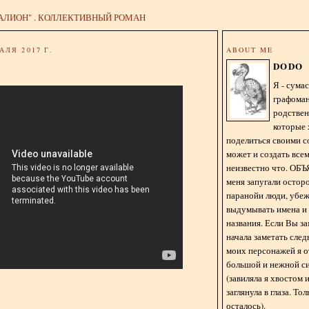
АЛИОН" . КОЛЛЕКТИВНЫЙ РОМАН
АЛЯ 2017 Г.
ABOUT ME
DODO
Я - сум
графома
родстве
которые 
поделиться своими с
может и создать всем
неизвестно что. О
меня запугали остор
паранойи люди, убе
выдумывать имена и
названия. Если Вы за
начала заметать сле
моих персонажей я 
большой и нежной с
(завиляла я хвостом
заглянула в глаза. То
осталось).