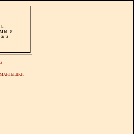
ИЕ:
ОМЫ Я
АЖИ
И
Й МАНТЫШКИ