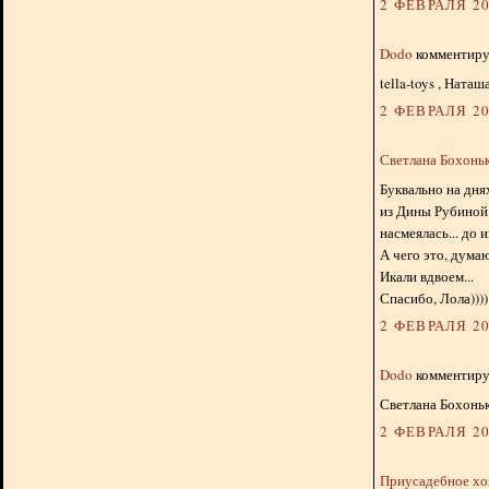
2 ФЕВРАЛЯ 20
Dodo
комментируе
tella-toys , Ната
2 ФЕВРАЛЯ 20
Светлана Бохонь
Буквально на дня
из Дины Рубиной 
насмеялась... до и
А чего это, дума
Икали вдвоем...
Спасибо, Лола))))
2 ФЕВРАЛЯ 20
Dodo
комментируе
Светлана Бохоньк
2 ФЕВРАЛЯ 20
Приусадебное хо