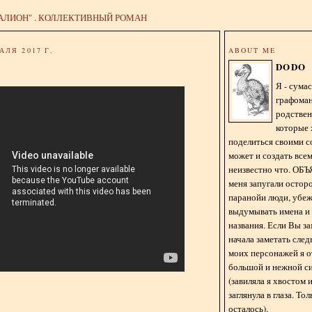
АЛИОН" . КОЛЛЕКТИВНЫЙ РОМАН
АЛЯ 2017 Г.
ABOUT ME
DODO
Я - сум
графома
родстве
которые 
поделиться своими с
может и создать всем
неизвестно что. О
меня запугали остор
паранойи люди, убе
выдумывать имена и
названия. Если Вы за
начала заметать сле
моих персонажей я 
большой и нежной с
(завиляла я хвостом
заглянула в глаза. То
осталось).