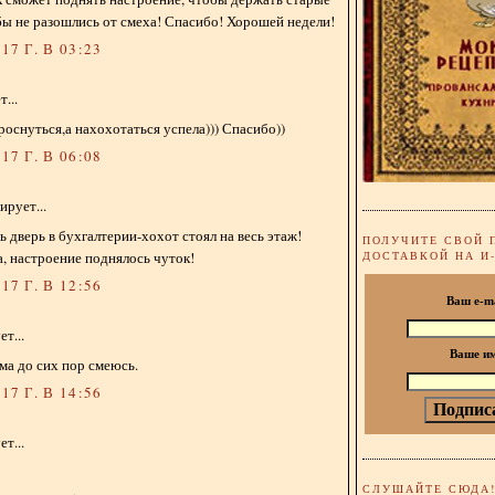
бы не разошлись от смеха! Спасибо! Хорошей недели!
17 Г. В 03:23
...
роснуться,а нахохотаться успела))) Спасибо))
17 Г. В 06:08
рует...
 дверь в бухгалтерии-хохот стоял на весь этаж!
ПОЛУЧИТЕ СВОЙ 
, настроение поднялось чуток!
ДОСТАВКОЙ НА И
17 Г. В 12:56
Ваш e-m
т...
Ваше и
ама до сих пор смеюсь.
17 Г. В 14:56
т...
СЛУШАЙТЕ СЮДА