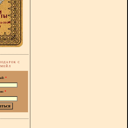
ПОДАРОК С
-МЕЙЛ
ail:
*
мя:
*
!