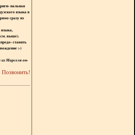
ориги- нальная
цузского языка в
рямо сразу из
 языка,
(см. выше).
предо- ставить
вождение :-)
из Марселя он-
5
Позвонить
!