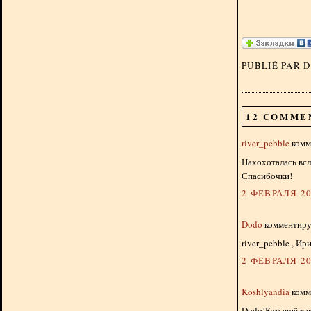
PUBLIÉ PAR 
12 COMME
river_pebble
комме
Нахохоталась всл
Спасибочки!
2 ФЕВРАЛЯ 20
Dodo
комментируе
river_pebble , Ири
2 ФЕВРАЛЯ 20
Koshlyandia
комме
Dodo!Кто ещё так