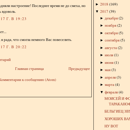
2018
(
169
)
►
одняли настроение! Последнее время не до смеха, но
ь вдоволь.
2017
(
39
)
▼
декабря
(
2
)
►
17 Г. В 19:23
ноября
(
2
)
►
т...
октября
(
5
)
►
 я рада, что смогла немного Вас повеселить.
сентября
(
5
)
►
17 Г. В 20:22
августа
(
2
)
►
июля
(
1
)
►
нтарий
июня
(
1
)
►
Главная страница
Предыдущее
мая
(
3
)
►
апреля
(
3
)
►
Комментарии к сообщению (Atom)
марта
(
4
)
►
февраля
(
4
)
▼
МОИСЕЙ И Ф
ТАРАКАНО
БЕЛЬГИЕЦ ЗВ
ХОРОШИХ ВА
НУ ВОТ