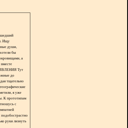
асшедший
н. Ищу
нные души,
хотели бы
окровищами, а
 вместе
БЪЯВЛЕНИЯ Тут
ожные до
ждая тщательно
 географические
метили, я уже
ды. К прототипам
отношусь с
импатией
 и подобострастно
лько руки лизнуть