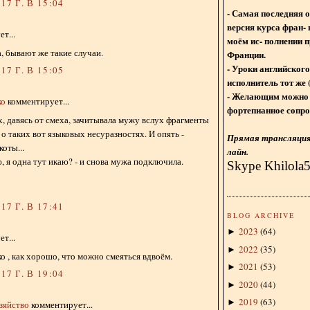
17 Г. В 15:04
- Самая последняя 
версия курса фран- 
т...
моём ис- полнении п
ша, бывают же такие случаи.
Франции.
- Уроки английского
17 Г. В 15:05
исполнитель тот же 
- Желающим можно 
ко
комментирует...
фортепианное сопро
х, давясь от смеха, зачитывала мужу вслух фрагменты
о таких вот языковых несуразностях. И опять -
Прямая трансляция 
коты...
лайн.
ю, я одна тут икаю? - и снова мужа подключила.
Skype Khilola
17 Г. В 17:41
BLOG ARCHIVE
2023
(
64
)
►
т...
2022
(
35
)
►
о , как хорошо, что можно смеяться вдвоём.
2021
(
53
)
►
17 Г. В 19:04
2020
(
44
)
►
2019
(
63
)
►
зяйство
комментирует...