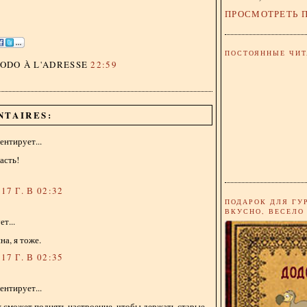
ПРОСМОТРЕТЬ 
ПОСТОЯННЫЕ ЧИТ
DODO
À L'ADRESSE
22:59
NTAIRES:
нтирует...
асть!
17 Г. В 02:32
ПОДАРОК ДЛЯ ГУ
ВКУСНО, ВЕСЕЛО
т...
на, я тоже.
17 Г. В 02:35
нтирует...
 сможет поднять настроение, чтобы держать старые