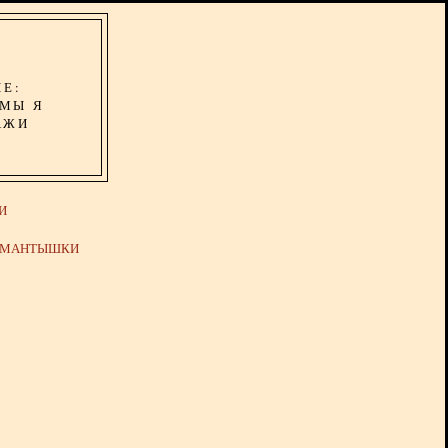
ИЕ:
ОМЫ Я
АЖИ
И
Й МАНТЫШКИ