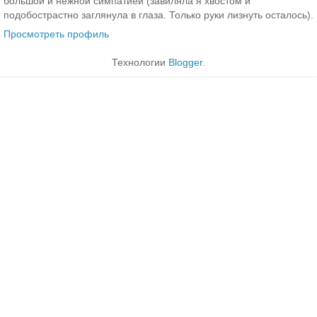
большой и нежной симпатией (завиляла я хвостом и
подобострастно заглянула в глаза. Только руки лизнуть осталось).
Просмотреть профиль
Технологии
Blogger
.