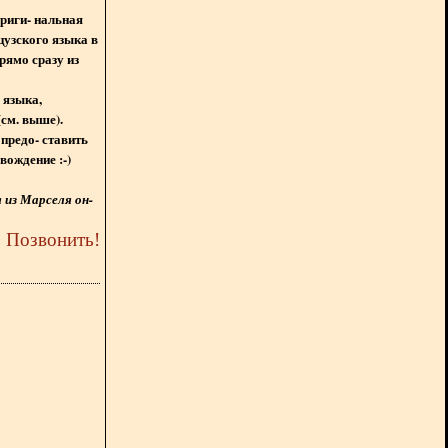
ориги- нальная
цузского языка в
рямо сразу из
 языка,
(см. выше).
предо- ставить
вождение :-)
из Марселя он-
5
Позвонить
!