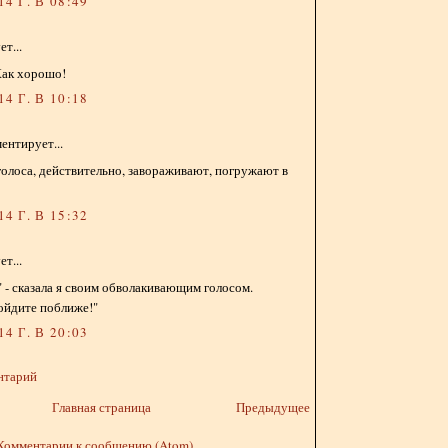
4 Г. В 08:49
т...
 Как хорошо!
4 Г. В 10:18
ентирует...
голоса, действительно, завораживают, погружают в
4 Г. В 15:32
т...
а" - сказала я своим обволакивающим голосом.
ойдите поближе!"
4 Г. В 20:03
нтарий
Главная страница
Предыдущее
Комментарии к сообщению (Atom)