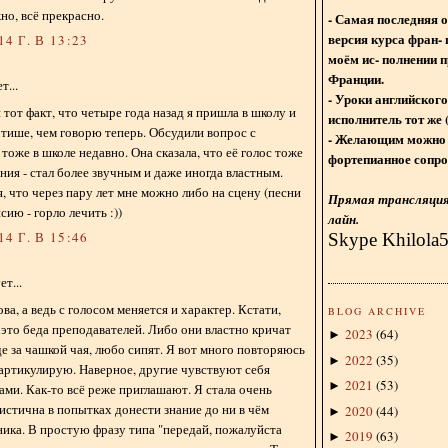
но, всё прекрасно.
- Самая последняя 
версия курса фран- 
4 Г. В 13:23
моём ис- полнении п
Франции.
...
- Уроки английского
 тот факт, что четыре года назад я пришла в школу и
исполнитель тот же 
 тише, чем говорю теперь. Обсудили вопрос с
- Желающим можно 
 тоже в школе недавно. Она сказала, что её голос тоже
фортепианное сопро
ния - стал более звучным и даже иногда властным.
, что через пару лет мне можно либо на сцену (песни
Прямая трансляция 
сию - горло лечить :))
лайн.
4 Г. В 15:46
Skype Khilola
т...
а, а ведь с голосом меняется и характер. Кстати,
BLOG ARCHIVE
 это беда преподавателей. Либо они властно кричат
2023
(
64
)
►
е за чашкой чая, любо сипят. Я вот много повторяюсь
2022
(
35
)
►
 артикулирую. Наверное, другие чувствуют себя
2021
(
53
)
►
ми. Как-то всё реже приглашают. Я стала очень
истична в попытках донести знание до ни в чём
2020
(
44
)
►
ика. В простую фразу типа "передай, пожалуйста
2019
(
63
)
►