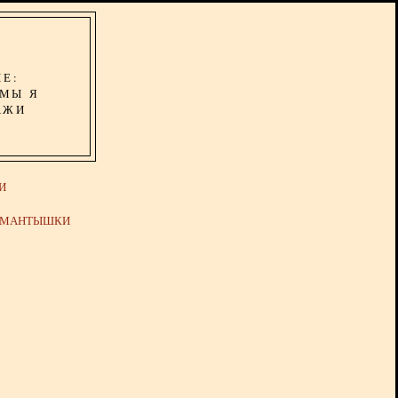
ИЕ:
ОМЫ Я
АЖИ
И
Й МАНТЫШКИ