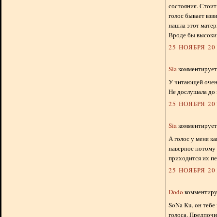
состояния. Стоит
голос бывает взви
нашла этот матер
Вроде бы высокий
25 НОЯБРЯ 201
Sia
комментирует.
У читающей очень
Не дослушала до к
25 НОЯБРЯ 201
Sia
комментирует.
А голос у меня ка
наверное потому 
приходится их пе
25 НОЯБРЯ 201
Dodo
комментируе
SoNa Ku, он тебе
голоса. Предпочи