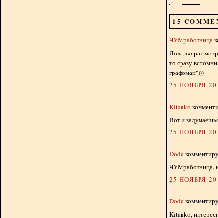
15 COMME
ЧУМработница
к
Лола,вчера смотр
то сразу вспомни
графоман")))
25 НОЯБРЯ 201
Kitanko
комментир
Вот и задумаешьс
25 НОЯБРЯ 201
Dodo
комментируе
ЧУМработница, н
25 НОЯБРЯ 201
Dodo
комментируе
Kitanko, интересн