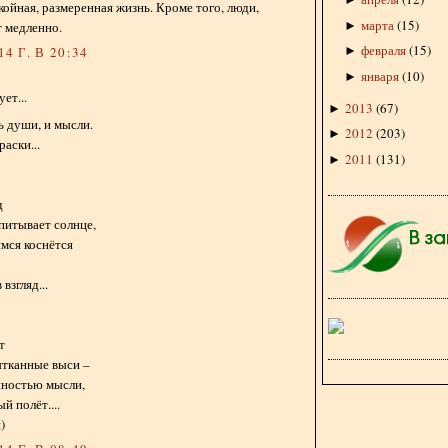
окойная, размеренная жизнь. Кроме того, люди,
марта
(
15
)
►
т медленно.
февраля
(
15
)
►
4 Г. В 20:34
января
(
10
)
►
ет...
2013
(
67
)
►
ь души, и мысли.
2012
(
203
)
►
раски...
2011
(
131
)
►
д
питывает солнце,
мся коснётся
взгляд...
т
ытканные выси –
нностью мысли,
й полёт....
)