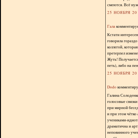
смеются. Всё нуж
25 НОЯБРЯ 201
Гала
комментирует
Кстати интересен
говорила гораздо
коллегой, которая
претерпел измене
Жуть! Получается
петь), либо на пен
25 НОЯБРЯ 201
Dodo
комментируе
Галина Солоденков
голосовые связки
при мирной бесед
и при этом чётко
учениками-идиота
драматична и арт
неповинного учен