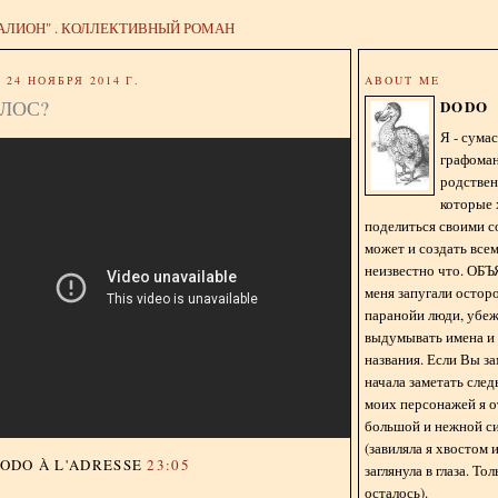
АЛИОН" . КОЛЛЕКТИВНЫЙ РОМАН
24 НОЯБРЯ 2014 Г.
ABOUT ME
ЛОС?
DODO
Я - сум
графома
родстве
которые 
поделиться своими с
может и создать всем
неизвестно что. О
меня запугали остор
паранойи люди, убе
выдумывать имена и
названия. Если Вы за
начала заметать сле
моих персонажей я 
большой и нежной с
(завиляла я хвостом
DODO
À L'ADRESSE
23:05
заглянула в глаза. То
осталось).