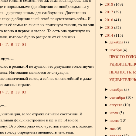
олько тонкого смысла, что аж сама восхищаюсь. Так я
2018
(
169
)
►
е с нормальными (до общения со мной) людьми, а у
2017
(
39
)
ая - директор школы для слабоумных. Достаточно
►
 секунд общения с ней, чтоб почувствовать себя... И
2016
(
41
)
►
ены её семьи то ли она их притянула такими, то ли они
2015
(
52
)
►
го верно и первое и второе. То есть она притянула их
2014
(
115
)
▼
ками, которые бурно расцвели от её влияния.
декабря
(
7
)
►
4 Г. В 17:01
ноября
(
4
)
▼
ПРОСТО ГОЛО
ирует...
УДИВИТЕЛЬН
олос в ролике. Я не думаю, что девушкин голос звучит
НЕЖНОСТЬ. Б
ациях. Интонации меняются от ситуации.
ше взвинченный голос, а сейчас он спокойный и даже
УДИВИТЕЛЬНО
ся жизнь в стране.
октября
(
5
)
►
4 Г. В 18:03
сентября
(
10
)
►
августа
(
10
)
►
т...
июля
(
5
)
►
, интонации, голос отражают наше состояние. И
альный фон, и настроение и пр. и пр. Я много
июня
(
13
)
►
фону. Это обострило мою чувствительность к голосам.
мая
(
9
)
►
 по голосу определить внешность человека.
апреля
(
12
)
►