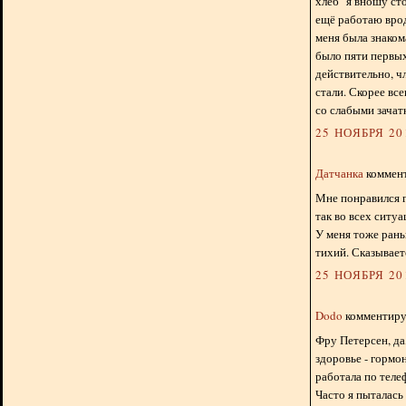
хлеб" я вношу ст
ещё работаю врод
меня была знаком
было пяти первых
действительно, чл
стали. Скорее все
со слабыми зачат
25 НОЯБРЯ 201
Датчанка
коммент
Мне понравился г
так во всех ситу
У меня тоже рань
тихий. Сказывает
25 НОЯБРЯ 201
Dodo
комментируе
Фру Петерсен, да
здоровье - гормон
работала по теле
Часто я пыталась