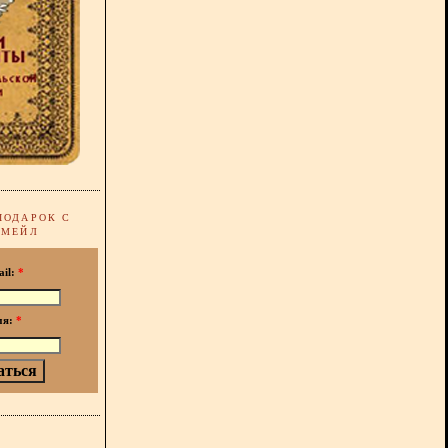
ПОДАРОК С
-МЕЙЛ
ail:
*
мя:
*
!