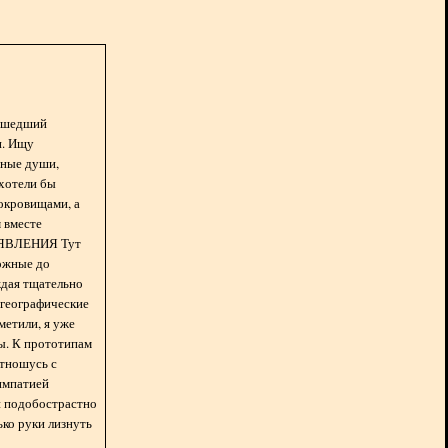
асшедший
н. Ищу
нные души,
хотели бы
окровищами, а
 вместе
БЪЯВЛЕНИЯ Тут
ожные до
ждая тщательно
 географические
метили, я уже
ды. К прототипам
отношусь с
импатией
 и подобострастно
лько руки лизнуть