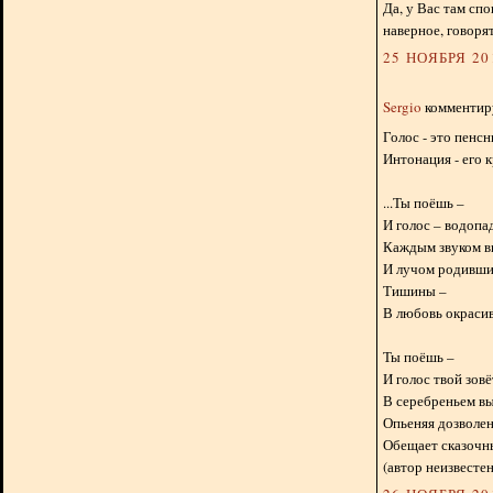
Да, у Вас там сп
наверное, говоря
25 НОЯБРЯ 201
Sergio
комментиру
Голос - это пенсн
Интонация - его к
...Ты поёшь –
И голос – водопа
Каждым звуком в
И лучом родивши
Тишины –
В любовь окрасив 
Ты поёшь –
И голос твой зовё
В серебреньем в
Опьеняя дозволе
Обещает сказочны
(автор неизвестен