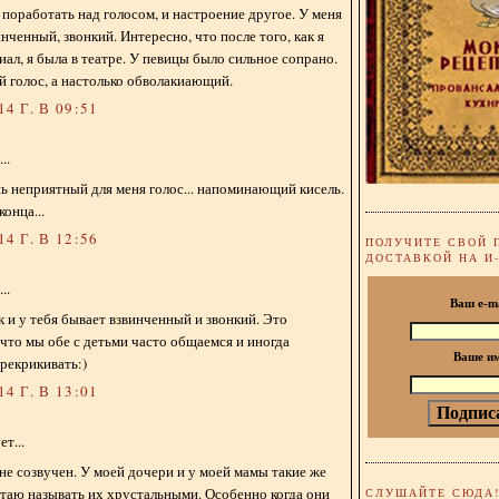
 поработать над голосом, и настроение другое. У меня
нченный, звонкий. Интересно, что после того, как я
иал, я была в театре. У певицы было сильное сопрано.
 голос, а настолько обволакиающий.
4 Г. В 09:51
..
 неприятный для меня голос... напоминающий кисель.
онца...
4 Г. В 12:56
ПОЛУЧИТЕ СВОЙ 
ДОСТАВКОЙ НА И
..
Ваш e-m
к и у тебя бывает взвинченный и звонкий. Это
что мы обе с детьми часто общаемся и иногда
Ваше и
рекрикивать:)
4 Г. В 13:01
т...
 не созвучен. У моей дочери и у моей мамы такие же
таю называть их хрустальными. Особенно когда они
СЛУШАЙТЕ СЮДА