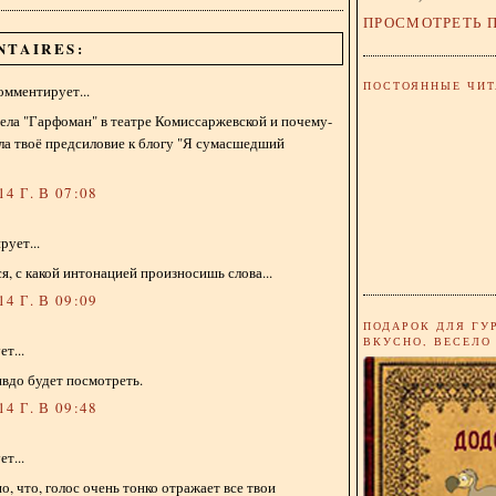
ПРОСМОТРЕТЬ 
NTAIRES:
ПОСТОЯННЫЕ ЧИТ
омментирует...
ела "Гарфоман" в театре Комиссаржевской и почему-
ла твоё предсиловие к блогу "Я сумасшедший
4 Г. В 07:08
ует...
я, с какой интонацией произносишь слова...
4 Г. В 09:09
ПОДАРОК ДЛЯ ГУ
ВКУСНО, ВЕСЕЛО
т...
вдо будет посмотреть.
4 Г. В 09:48
т...
о, что, голос очень тонко отражает все твои