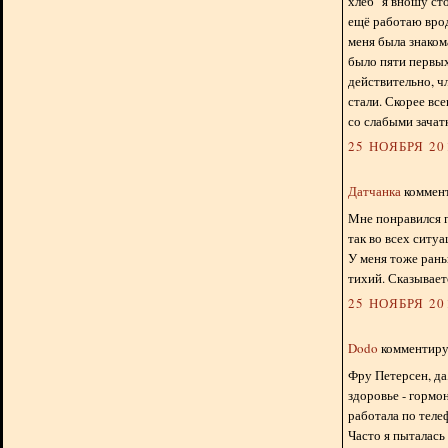
хлеб" я вношу ст
ещё работаю врод
меня была знаком
было пяти первых
действительно, чл
стали. Скорее все
со слабыми зачат
25 НОЯБРЯ 201
Датчанка
коммент
Мне понравился г
так во всех ситу
У меня тоже рань
тихий. Сказывает
25 НОЯБРЯ 201
Dodo
комментируе
Фру Петерсен, да
здоровье - гормон
работала по теле
Часто я пыталась