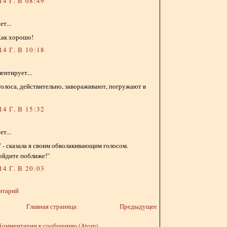
4 Г. В 08:49
т...
 Как хорошо!
4 Г. В 10:18
ентирует...
голоса, действительно, завораживают, погружают в
4 Г. В 15:32
т...
а" - сказала я своим обволакивающим голосом.
ойдите поближе!"
4 Г. В 20:03
нтарий
Главная страница
Предыдущее
Комментарии к сообщению (Atom)