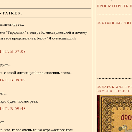
ПРОСМОТРЕТЬ 
NTAIRES:
ПОСТОЯННЫЕ ЧИТ
омментирует...
ела "Гарфоман" в театре Комиссаржевской и почему-
ла твоё предсиловие к блогу "Я сумасшедший
4 Г. В 07:08
ует...
я, с какой интонацией произносишь слова...
4 Г. В 09:09
ПОДАРОК ДЛЯ ГУ
ВКУСНО, ВЕСЕЛО
т...
вдо будет посмотреть.
4 Г. В 09:48
т...
о, что, голос очень тонко отражает все твои