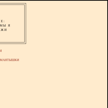
ИЕ:
ОМЫ Я
АЖИ
И
Й МАНТЫШКИ