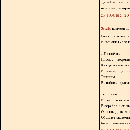
Да, у Вас там сп
наверное, говоря
25 НОЯБРЯ 201
Sergio
комментиру
Голос - это пенсн
Интонация - его к
...Ты поёшь –
И голос – водопа
Каждым звуком в
И лучом родивши
Тишины –
В любовь окрасив 
Ты поёшь –
И голос твой зовё
В серебреньем в
Опьеняя дозволе
Обещает сказочны
(автор неизвестен