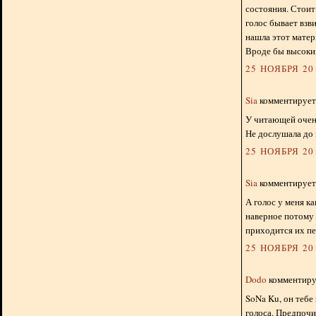
состояния. Стоит
голос бывает взви
нашла этот матер
Вроде бы высокий
25 НОЯБРЯ 201
Sia
комментирует.
У читающей очень
Не дослушала до к
25 НОЯБРЯ 201
Sia
комментирует.
А голос у меня ка
наверное потому 
приходится их пе
25 НОЯБРЯ 201
Dodo
комментируе
SoNa Ku, он тебе
голоса. Предпочи