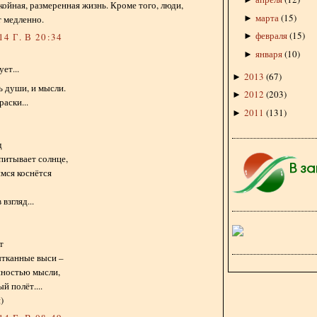
окойная, размеренная жизнь. Кроме того, люди,
марта
(
15
)
►
т медленно.
февраля
(
15
)
►
4 Г. В 20:34
января
(
10
)
►
ет...
2013
(
67
)
►
ь души, и мысли.
2012
(
203
)
►
раски...
2011
(
131
)
►
д
питывает солнце,
мся коснётся
взгляд...
т
ытканные выси –
нностью мысли,
й полёт....
)