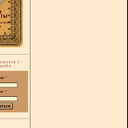
ПОДАРОК С
-МЕЙЛ
ail:
*
мя:
*
!