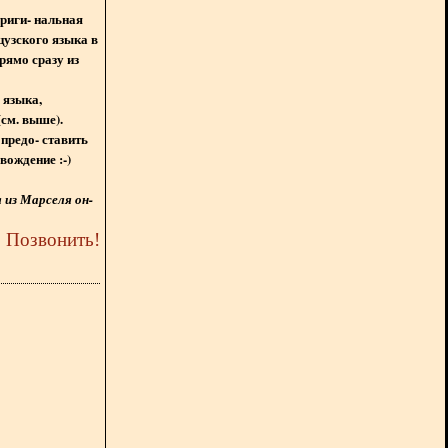
ориги- нальная
цузского языка в
рямо сразу из
 языка,
(см. выше).
предо- ставить
вождение :-)
из Марселя он-
5
Позвонить
!