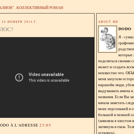
АЛИОН" . КОЛЛЕКТИВНЫЙ РОМАН
24 НОЯБРЯ 2014 Г.
ABOUT ME
ЛОС?
DODO
Я - сум
графома
родстве
которые 
поделиться своими с
может и создать всем
неизвестно что. О
меня запугали остор
паранойи люди, убе
выдумывать имена и
названия. Если Вы за
начала заметать сле
моих персонажей я 
большой и нежной с
(завиляла я хвостом
DODO
À L'ADRESSE
23:05
заглянула в глаза. То
осталось).