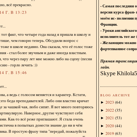
но, всё прекрасно.
- Самая последняя 
версия курса фран- 
4 Г. В 13:23
моём ис- полнении п
Франции.
...
- Уроки английского
 тот факт, что четыре года назад я пришла в школу и
исполнитель тот же 
 тише, чем говорю теперь. Обсудили вопрос с
- Желающим можно 
 тоже в школе недавно. Она сказала, что её голос тоже
фортепианное сопро
ния - стал более звучным и даже иногда властным.
, что через пару лет мне можно либо на сцену (песни
Прямая трансляция 
сию - горло лечить :))
лайн.
4 Г. В 15:46
Skype Khilola
т...
а, а ведь с голосом меняется и характер. Кстати,
BLOG ARCHIVE
 это беда преподавателей. Либо они властно кричат
2023
(
64
)
►
е за чашкой чая, любо сипят. Я вот много повторяюсь
2022
(
35
)
►
 артикулирую. Наверное, другие чувствуют себя
2021
(
53
)
►
ми. Как-то всё реже приглашают. Я стала очень
истична в попытках донести знание до ни в чём
2020
(
44
)
►
ика. В простую фразу типа "передай, пожалуйста
2019
(
63
)
►