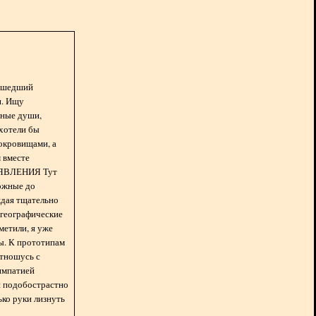
асшедший
н. Ищу
нные души,
хотели бы
окровищами, а
 вместе
БЪЯВЛЕНИЯ Тут
ожные до
ждая тщательно
 географические
метили, я уже
ды. К прототипам
отношусь с
импатией
 и подобострастно
лько руки лизнуть