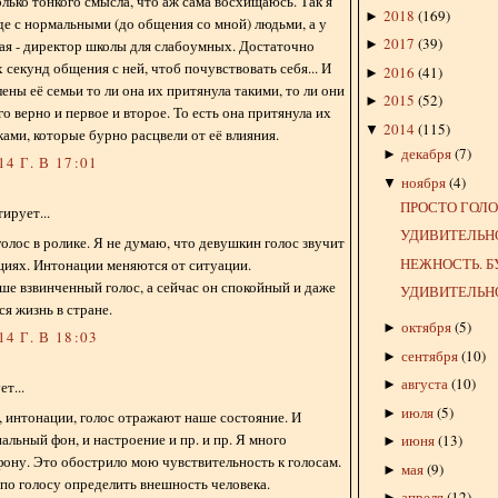
олько тонкого смысла, что аж сама восхищаюсь. Так я
2018
(
169
)
►
е с нормальными (до общения со мной) людьми, а у
2017
(
39
)
ая - директор школы для слабоумных. Достаточно
►
 секунд общения с ней, чтоб почувствовать себя... И
2016
(
41
)
►
ены её семьи то ли она их притянула такими, то ли они
2015
(
52
)
►
го верно и первое и второе. То есть она притянула их
2014
(
115
)
▼
ками, которые бурно расцвели от её влияния.
декабря
(
7
)
►
4 Г. В 17:01
ноября
(
4
)
▼
ПРОСТО ГОЛО
ирует...
УДИВИТЕЛЬН
олос в ролике. Я не думаю, что девушкин голос звучит
НЕЖНОСТЬ. Б
ациях. Интонации меняются от ситуации.
ше взвинченный голос, а сейчас он спокойный и даже
УДИВИТЕЛЬНО
ся жизнь в стране.
октября
(
5
)
►
4 Г. В 18:03
сентября
(
10
)
►
августа
(
10
)
►
т...
июля
(
5
)
►
, интонации, голос отражают наше состояние. И
альный фон, и настроение и пр. и пр. Я много
июня
(
13
)
►
фону. Это обострило мою чувствительность к голосам.
мая
(
9
)
►
 по голосу определить внешность человека.
апреля
(
12
)
►