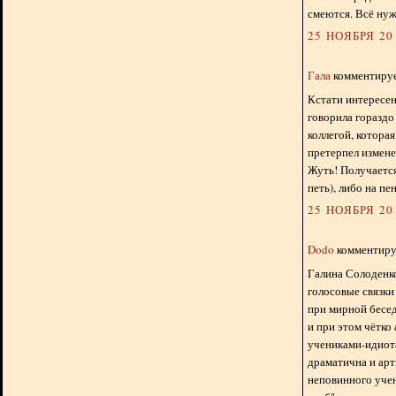
смеются. Всё нуж
25 НОЯБРЯ 201
Гала
комментирует
Кстати интересен
говорила гораздо
коллегой, которая
претерпел измене
Жуть! Получается
петь), либо на пен
25 НОЯБРЯ 201
Dodo
комментируе
Галина Солоденков
голосовые связки
при мирной бесед
и при этом чётко
учениками-идиота
драматична и арт
неповинного учен