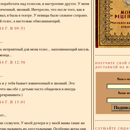
 поработать над голосом, и настроение другое. У меня
нченный, звонкий. Интересно, что после того, как я
иал, я была в театре. У певицы было сильное сопрано.
 голос, а настолько обволакиающий.
4 Г. В 09:51
..
 неприятный для меня голос... напоминающий кисель.
онца...
4 Г. В 12:56
ПОЛУЧИТЕ СВОЙ 
ДОСТАВКОЙ НА И
..
Ваш e-m
к и у тебя бывает взвинченный и звонкий. Это
что мы обе с детьми часто общаемся и иногда
Ваше и
рекрикивать:)
4 Г. В 13:01
т...
 не созвучен. У моей дочери и у моей мамы такие же
таю называть их хрустальными. Особенно когда они
СЛУШАЙТЕ СЮДА