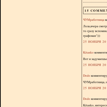
15 COMME
ЧУМработница
к
Лола,вчера смотр
то сразу вспомни
графоман")))
25 НОЯБРЯ 201
Kitanko
комментир
Вот и задумаешьс
25 НОЯБРЯ 201
Dodo
комментируе
ЧУМработница, н
25 НОЯБРЯ 201
Dodo
комментируе
Kitanko, интересн