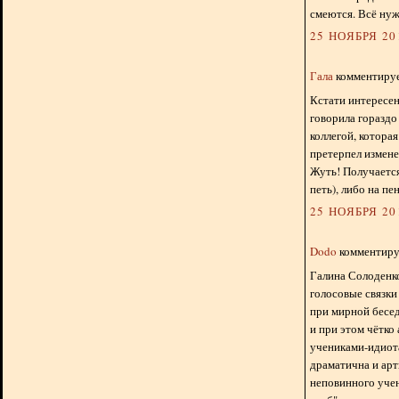
смеются. Всё нуж
25 НОЯБРЯ 201
Гала
комментирует
Кстати интересен
говорила гораздо
коллегой, которая
претерпел измене
Жуть! Получается
петь), либо на пен
25 НОЯБРЯ 201
Dodo
комментируе
Галина Солоденков
голосовые связки
при мирной бесед
и при этом чётко
учениками-идиота
драматична и арт
неповинного учен