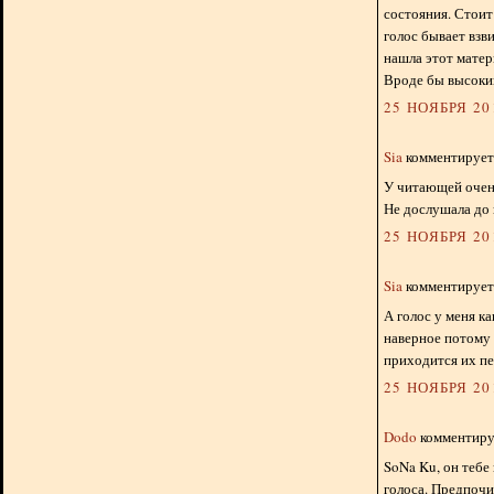
состояния. Стоит
голос бывает взви
нашла этот матер
Вроде бы высокий
25 НОЯБРЯ 201
Sia
комментирует.
У читающей очень
Не дослушала до к
25 НОЯБРЯ 201
Sia
комментирует.
А голос у меня ка
наверное потому 
приходится их пе
25 НОЯБРЯ 201
Dodo
комментируе
SoNa Ku, он тебе
голоса. Предпочи