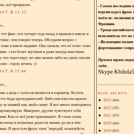
но, всё прекрасно.
- Самая последняя 
версия курса фран- 
4 Г. В 13:23
моём ис- полнении п
Франции.
...
- Уроки английского
 тот факт, что четыре года назад я пришла в школу и
исполнитель тот же 
 тише, чем говорю теперь. Обсудили вопрос с
- Желающим можно 
 тоже в школе недавно. Она сказала, что её голос тоже
фортепианное сопро
ния - стал более звучным и даже иногда властным.
, что через пару лет мне можно либо на сцену (песни
Прямая трансляция 
сию - горло лечить :))
лайн.
4 Г. В 15:46
Skype Khilola
т...
а, а ведь с голосом меняется и характер. Кстати,
BLOG ARCHIVE
 это беда преподавателей. Либо они властно кричат
2023
(
64
)
►
е за чашкой чая, любо сипят. Я вот много повторяюсь
2022
(
35
)
►
 артикулирую. Наверное, другие чувствуют себя
2021
(
53
)
►
ми. Как-то всё реже приглашают. Я стала очень
истична в попытках донести знание до ни в чём
2020
(
44
)
►
ика. В простую фразу типа "передай, пожалуйста
2019
(
63
)
►