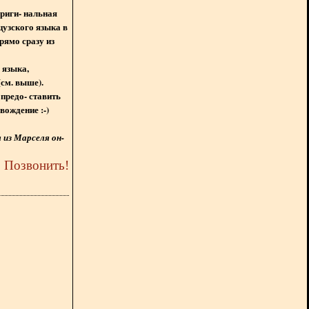
ориги- нальная
цузского языка в
рямо сразу из
 языка,
(см. выше).
предо- ставить
вождение :-)
из Марселя он-
5
Позвонить
!