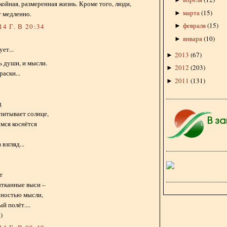
окойная, размеренная жизнь. Кроме того, люди,
марта
(
15
)
►
т медленно.
февраля
(
15
)
►
4 Г. В 20:34
января
(
10
)
►
ет...
2013
(
67
)
►
ь души, и мысли.
2012
(
203
)
►
раски...
2011
(
131
)
►
д
питывает солнце,
мся коснётся
взгляд...
т
ытканные выси –
нностью мысли,
й полёт....
)