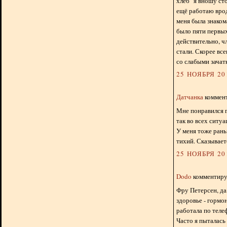
хлеб" я вношу ст
ещё работаю врод
меня была знаком
было пяти первых
действительно, чл
стали. Скорее все
со слабыми зачат
25 НОЯБРЯ 201
Датчанка
коммент
Мне понравился г
так во всех ситу
У меня тоже рань
тихий. Сказывает
25 НОЯБРЯ 201
Dodo
комментируе
Фру Петерсен, да
здоровье - гормон
работала по теле
Часто я пыталась