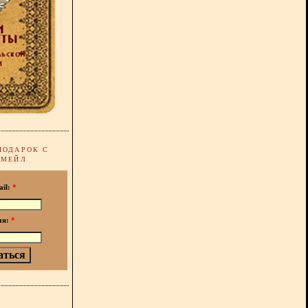
ПОДАРОК С
-МЕЙЛ
ail:
*
мя:
*
!