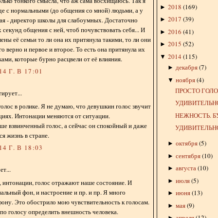
олько тонкого смысла, что аж сама восхищаюсь. Так я
2018
(
169
)
►
е с нормальными (до общения со мной) людьми, а у
2017
(
39
)
ая - директор школы для слабоумных. Достаточно
►
 секунд общения с ней, чтоб почувствовать себя... И
2016
(
41
)
►
ены её семьи то ли она их притянула такими, то ли они
2015
(
52
)
►
го верно и первое и второе. То есть она притянула их
2014
(
115
)
▼
ками, которые бурно расцвели от её влияния.
декабря
(
7
)
►
4 Г. В 17:01
ноября
(
4
)
▼
ПРОСТО ГОЛО
ирует...
УДИВИТЕЛЬН
олос в ролике. Я не думаю, что девушкин голос звучит
НЕЖНОСТЬ. Б
ациях. Интонации меняются от ситуации.
ше взвинченный голос, а сейчас он спокойный и даже
УДИВИТЕЛЬНО
ся жизнь в стране.
октября
(
5
)
►
4 Г. В 18:03
сентября
(
10
)
►
августа
(
10
)
►
т...
июля
(
5
)
►
, интонации, голос отражают наше состояние. И
альный фон, и настроение и пр. и пр. Я много
июня
(
13
)
►
фону. Это обострило мою чувствительность к голосам.
мая
(
9
)
►
 по голосу определить внешность человека.
апреля
(
12
)
►