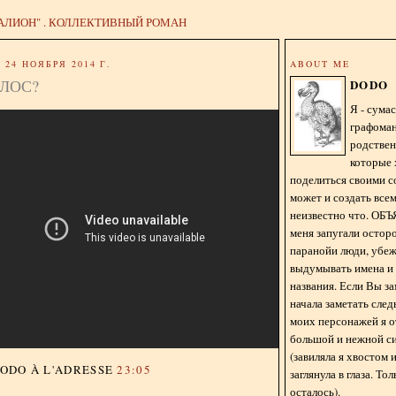
АЛИОН" . КОЛЛЕКТИВНЫЙ РОМАН
24 НОЯБРЯ 2014 Г.
ABOUT ME
ЛОС?
DODO
Я - сум
графома
родстве
которые 
поделиться своими с
может и создать всем
неизвестно что. О
меня запугали остор
паранойи люди, убе
выдумывать имена и
названия. Если Вы за
начала заметать сле
моих персонажей я 
большой и нежной с
(завиляла я хвостом
DODO
À L'ADRESSE
23:05
заглянула в глаза. То
осталось).