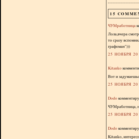
15 COMME
ЧУМработница
к
Лола,вчера смотр
то сразу вспомни
графоман")))
25 НОЯБРЯ 201
Kitanko
комментир
Вот и задумаешьс
25 НОЯБРЯ 201
Dodo
комментируе
ЧУМработница, н
25 НОЯБРЯ 201
Dodo
комментируе
Kitanko, интересн