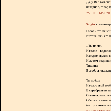
Да, у Вас там сп
наверное, говоря
25 НОЯБРЯ 201
Sergio
комментиру
Голос - это пенсн
Интонация - его к
...Ты поёшь –
И голос – водопа
Каждым звуком в
И лучом родивши
Тишины –
В любовь окрасив 
Ты поёшь –
И голос твой зовё
В серебреньем в
Опьеняя дозволе
Обещает сказочны
(автор неизвестен