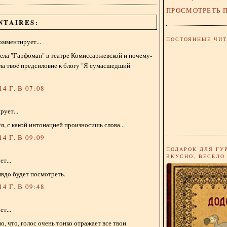
ПРОСМОТРЕТЬ 
NTAIRES:
ПОСТОЯННЫЕ ЧИТ
омментирует...
ела "Гарфоман" в театре Комиссаржевской и почему-
ла твоё предсиловие к блогу "Я сумасшедший
4 Г. В 07:08
ует...
я, с какой интонацией произносишь слова...
4 Г. В 09:09
ПОДАРОК ДЛЯ ГУ
ВКУСНО, ВЕСЕЛО
т...
вдо будет посмотреть.
4 Г. В 09:48
т...
о, что, голос очень тонко отражает все твои