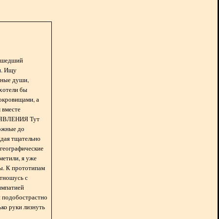
асшедший
н. Ищу
нные души,
хотели бы
окровищами, а
 вместе
БЪЯВЛЕНИЯ Тут
ожные до
ждая тщательно
 географические
метили, я уже
ды. К прототипам
отношусь с
импатией
 и подобострастно
лько руки лизнуть