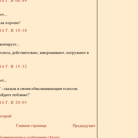
4 Г. В 08:49
т...
 Как хорошо!
4 Г. В 10:18
ентирует...
голоса, действительно, завораживают, погружают в
4 Г. В 15:32
т...
а" - сказала я своим обволакивающим голосом.
ойдите поближе!"
4 Г. В 20:03
нтарий
Главная страница
Предыдущее
Комментарии к сообщению (Atom)