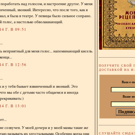
 поработать над голосом, и настроение другое. У меня
нченный, звонкий. Интересно, что после того, как я
иал, я была в театре. У певицы было сильное сопрано.
 голос, а настолько обволакиающий.
4 Г. В 09:51
..
 неприятный для меня голос... напоминающий кисель.
онца...
4 Г. В 12:56
ПОЛУЧИТЕ СВОЙ 
ДОСТАВКОЙ НА И
..
Ваш e-m
к и у тебя бывает взвинченный и звонкий. Это
что мы обе с детьми часто общаемся и иногда
Ваше и
рекрикивать:)
4 Г. В 13:01
т...
 не созвучен. У моей дочери и у моей мамы такие же
таю называть их хрустальными. Особенно когда они
СЛУШАЙТЕ СЮДА