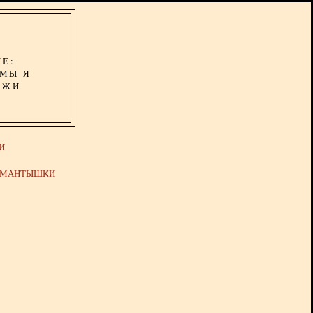
ИЕ:
ОМЫ Я
АЖИ
И
Й МАНТЫШКИ