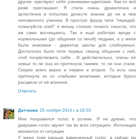
другие чувствуют себя учениками-идиотами. Как-то всё
реже приглашают. Я стала очень драматична и
артистична в попытках донести знание до ни в чём
неповинного ученика. В простую фразу типа "передай,
пожалуйста хлеб" я вношу столько тонкого смысла, что
аж сама восхищаюсь. Так я ещё работаю вроде с
нормальными (до общения со мной) людьми, а у меня
была знакомая - директор школы для слабоумных.
Достаточно было пяти первых секунд общения с ней,
чтоб почувствовать себя... И действительно, члены её
семьи то ли она их притянула такими, то ли они стали.
Скорее всего верно и первое и второе. То есть она
притянула их со слабыми зачатками, которые бурно
расцвели от её влияния.
Ответить
Датчанка
25 ноября 2014 г. в 18:03
Мне понравился голос в ролике. Я не думаю, что
девушкин голос звучит так во всех ситуациях. Интонации
меняются от ситуации.
У меня тоже раньше взвинченный голос, а сейчас он