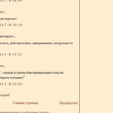
4 Г. В 08:49
т...
 Как хорошо!
4 Г. В 10:18
ентирует...
голоса, действительно, завораживают, погружают в
4 Г. В 15:32
т...
а" - сказала я своим обволакивающим голосом.
ойдите поближе!"
4 Г. В 20:03
нтарий
Главная страница
Предыдущее
Комментарии к сообщению (Atom)