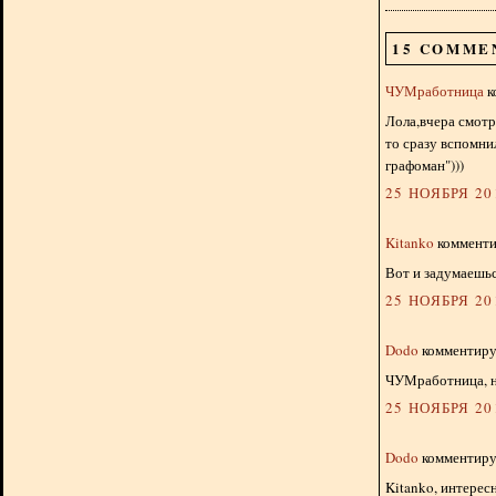
15 COMME
ЧУМработница
к
Лола,вчера смотр
то сразу вспомни
графоман")))
25 НОЯБРЯ 201
Kitanko
комментир
Вот и задумаешьс
25 НОЯБРЯ 201
Dodo
комментируе
ЧУМработница, н
25 НОЯБРЯ 201
Dodo
комментируе
Kitanko, интересн