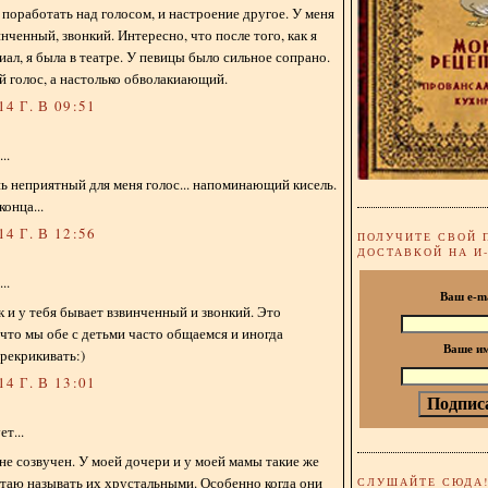
 поработать над голосом, и настроение другое. У меня
нченный, звонкий. Интересно, что после того, как я
иал, я была в театре. У певицы было сильное сопрано.
 голос, а настолько обволакиающий.
4 Г. В 09:51
..
 неприятный для меня голос... напоминающий кисель.
онца...
4 Г. В 12:56
ПОЛУЧИТЕ СВОЙ 
ДОСТАВКОЙ НА И
..
Ваш e-m
к и у тебя бывает взвинченный и звонкий. Это
что мы обе с детьми часто общаемся и иногда
Ваше и
рекрикивать:)
4 Г. В 13:01
т...
 не созвучен. У моей дочери и у моей мамы такие же
таю называть их хрустальными. Особенно когда они
СЛУШАЙТЕ СЮДА