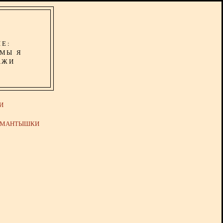
ИЕ:
ОМЫ Я
АЖИ
И
Й МАНТЫШКИ