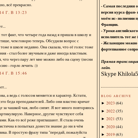
но, всё прекрасно.
- Самая последняя 
версия курса фран- 
4 Г. В 13:23
моём ис- полнении п
Франции.
...
- Уроки английского
 тот факт, что четыре года назад я пришла в школу и
исполнитель тот же 
 тише, чем говорю теперь. Обсудили вопрос с
- Желающим можно 
 тоже в школе недавно. Она сказала, что её голос тоже
фортепианное сопро
ния - стал более звучным и даже иногда властным.
, что через пару лет мне можно либо на сцену (песни
Прямая трансляция 
сию - горло лечить :))
лайн.
4 Г. В 15:46
Skype Khilola
т...
а, а ведь с голосом меняется и характер. Кстати,
BLOG ARCHIVE
 это беда преподавателей. Либо они властно кричат
2023
(
64
)
►
е за чашкой чая, любо сипят. Я вот много повторяюсь
2022
(
35
)
►
 артикулирую. Наверное, другие чувствуют себя
2021
(
53
)
►
ми. Как-то всё реже приглашают. Я стала очень
истична в попытках донести знание до ни в чём
2020
(
44
)
►
ика. В простую фразу типа "передай, пожалуйста
2019
(
63
)
►