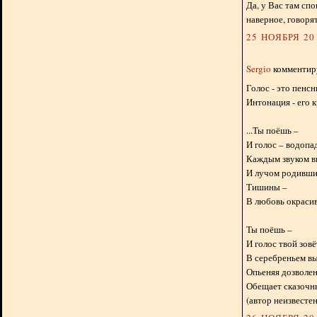
Да, у Вас там сп
наверное, говоря
25 НОЯБРЯ 201
Sergio
комментиру
Голос - это пенсн
Интонация - его к
...Ты поёшь –
И голос – водопа
Каждым звуком в
И лучом родивши
Тишины –
В любовь окрасив 
Ты поёшь –
И голос твой зовё
В серебреньем в
Опьеняя дозволе
Обещает сказочны
(автор неизвестен