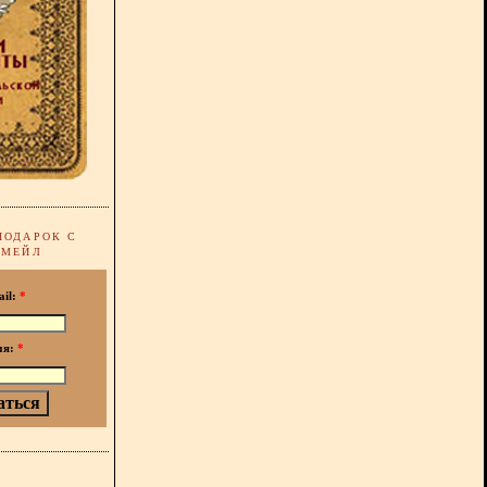
ПОДАРОК С
-МЕЙЛ
ail:
*
мя:
*
!