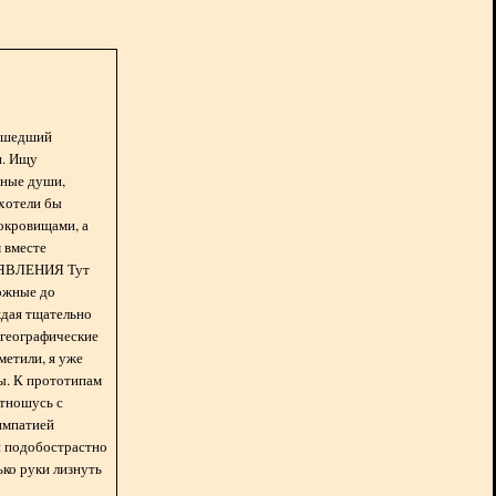
асшедший
н. Ищу
нные души,
хотели бы
окровищами, а
 вместе
БЪЯВЛЕНИЯ Тут
ожные до
ждая тщательно
 географические
метили, я уже
ды. К прототипам
отношусь с
импатией
 и подобострастно
лько руки лизнуть