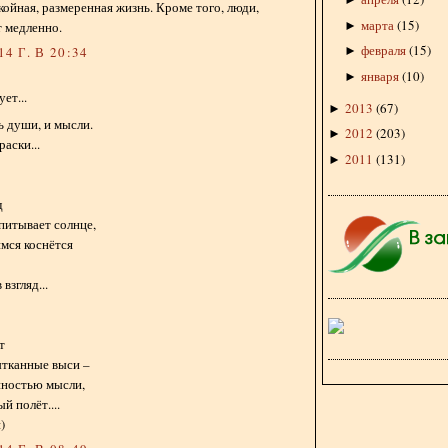
окойная, размеренная жизнь. Кроме того, люди,
марта
(
15
)
►
т медленно.
февраля
(
15
)
►
4 Г. В 20:34
января
(
10
)
►
ет...
2013
(
67
)
►
ь души, и мысли.
2012
(
203
)
►
раски...
2011
(
131
)
►
д
питывает солнце,
мся коснётся
взгляд...
т
ытканные выси –
нностью мысли,
й полёт....
)