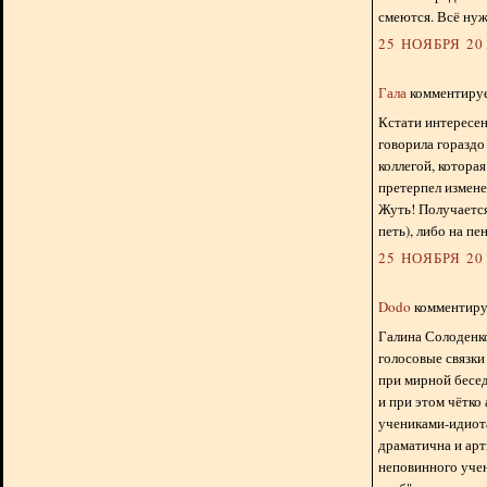
смеются. Всё нуж
25 НОЯБРЯ 201
Гала
комментирует
Кстати интересен
говорила гораздо
коллегой, которая
претерпел измене
Жуть! Получается
петь), либо на пен
25 НОЯБРЯ 201
Dodo
комментируе
Галина Солоденков
голосовые связки
при мирной бесед
и при этом чётко
учениками-идиота
драматична и арт
неповинного учен