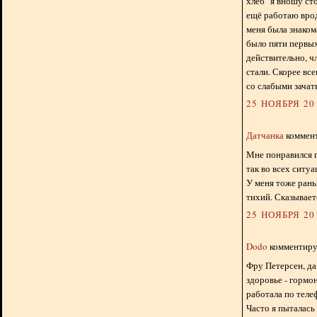
хлеб" я вношу ст
ещё работаю врод
меня была знаком
было пяти первых
действительно, чл
стали. Скорее все
со слабыми зачат
25 НОЯБРЯ 201
Датчанка
коммент
Мне понравился г
так во всех ситу
У меня тоже рань
тихий. Сказывает
25 НОЯБРЯ 201
Dodo
комментируе
Фру Петерсен, да
здоровье - гормон
работала по теле
Часто я пыталась