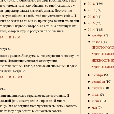
олько тонкого смысла, что аж сама восхищаюсь. Так я
2018
(
169
)
►
е с нормальными (до общения со мной) людьми, а у
2017
(
39
)
ая - директор школы для слабоумных. Достаточно
►
 секунд общения с ней, чтоб почувствовать себя... И
2016
(
41
)
►
ены её семьи то ли она их притянула такими, то ли они
2015
(
52
)
►
го верно и первое и второе. То есть она притянула их
2014
(
115
)
▼
ками, которые бурно расцвели от её влияния.
декабря
(
7
)
►
4 Г. В 17:01
ноября
(
4
)
▼
ПРОСТО ГОЛО
ирует...
УДИВИТЕЛЬН
олос в ролике. Я не думаю, что девушкин голос звучит
НЕЖНОСТЬ. Б
ациях. Интонации меняются от ситуации.
ше взвинченный голос, а сейчас он спокойный и даже
УДИВИТЕЛЬНО
ся жизнь в стране.
октября
(
5
)
►
4 Г. В 18:03
сентября
(
10
)
►
августа
(
10
)
►
т...
июля
(
5
)
►
, интонации, голос отражают наше состояние. И
альный фон, и настроение и пр. и пр. Я много
июня
(
13
)
►
фону. Это обострило мою чувствительность к голосам.
мая
(
9
)
►
 по голосу определить внешность человека.
апреля
(
12
)
►