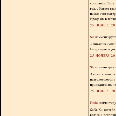
состояния. Стоит
голос бывает взви
нашла этот матер
Вроде бы высокий
25 НОЯБРЯ 201
Sia
комментирует.
У читающей очень
Не дослушала до к
25 НОЯБРЯ 201
Sia
комментирует.
А голос у меня ка
наверное потому 
приходится их пе
25 НОЯБРЯ 201
Dodo
комментируе
SoNa Ku, он тебе
голоса. Предпочи