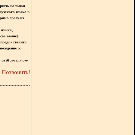
ориги- нальная
цузского языка в
рямо сразу из
 языка,
(см. выше).
предо- ставить
вождение :-)
из Марселя он-
5
Позвонить
!