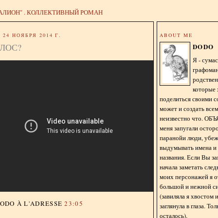
АЛИОН" . КОЛЛЕКТИВНЫЙ РОМАН
24 НОЯБРЯ 2014 Г.
ABOUT ME
ЛОС?
DODO
Я - сум
графома
родстве
которые 
поделиться своими с
может и создать всем
неизвестно что. О
меня запугали остор
паранойи люди, убе
выдумывать имена и
названия. Если Вы за
начала заметать сле
моих персонажей я 
большой и нежной с
(завиляла я хвостом
DODO
À L'ADRESSE
23:05
заглянула в глаза. То
осталось).