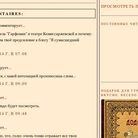
ПРОСМОТРЕТЬ 
NTAIRES:
ПОСТОЯННЫЕ ЧИТ
омментирует...
ела "Гарфоман" в театре Комиссаржевской и почему-
ла твоё предсиловие к блогу "Я сумасшедший
4 Г. В 07:08
ует...
я, с какой интонацией произносишь слова...
4 Г. В 09:09
ПОДАРОК ДЛЯ ГУ
ВКУСНО, ВЕСЕЛО
т...
вдо будет посмотреть.
4 Г. В 09:48
т...
о, что, голос очень тонко отражает все твои