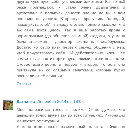
другие чувствуют себя учениками-идиотами. Как-то всё
реже приглашают. Я стала очень драматична и
артистична в попытках донести знание до ни в чём
неповинного ученика. В простую фразу типа "передай,
пожалуйста хлеб" я вношу столько тонкого смысла, что
аж сама восхищаюсь. Так я ещё работаю вроде с
нормальными (до общения со мной) людьми, а у меня
была знакомая - директор школы для слабоумных.
Достаточно было пяти первых секунд общения с ней,
чтоб почувствовать себя... И действительно, члены её
семьи то ли она их притянула такими, то ли они стали.
Скорее всего верно и первое и второе. То есть она
притянула их со слабыми зачатками, которые бурно
расцвели от её влияния.
Ответить
Датчанка
25 ноября 2014 г. в 18:03
Мне понравился голос в ролике. Я не думаю, что
девушкин голос звучит так во всех ситуациях. Интонации
меняются от ситуации.
У меня тоже раньше взвинченный голос, а сейчас он