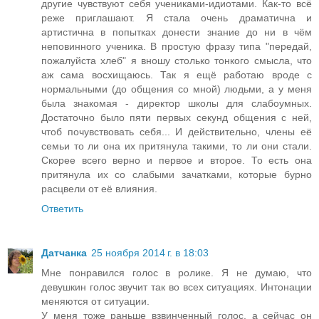
другие чувствуют себя учениками-идиотами. Как-то всё
реже приглашают. Я стала очень драматична и
артистична в попытках донести знание до ни в чём
неповинного ученика. В простую фразу типа "передай,
пожалуйста хлеб" я вношу столько тонкого смысла, что
аж сама восхищаюсь. Так я ещё работаю вроде с
нормальными (до общения со мной) людьми, а у меня
была знакомая - директор школы для слабоумных.
Достаточно было пяти первых секунд общения с ней,
чтоб почувствовать себя... И действительно, члены её
семьи то ли она их притянула такими, то ли они стали.
Скорее всего верно и первое и второе. То есть она
притянула их со слабыми зачатками, которые бурно
расцвели от её влияния.
Ответить
Датчанка
25 ноября 2014 г. в 18:03
Мне понравился голос в ролике. Я не думаю, что
девушкин голос звучит так во всех ситуациях. Интонации
меняются от ситуации.
У меня тоже раньше взвинченный голос, а сейчас он