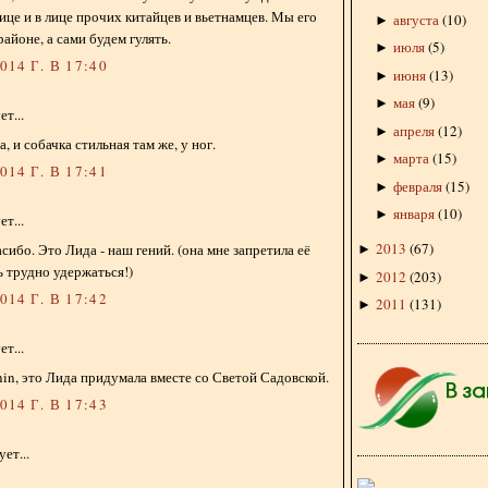
ице и в лице прочих китайцев и вьетнамцев. Мы его
августа
(
10
)
►
айоне, а сами будем гулять.
июля
(
5
)
►
14 Г. В 17:40
июня
(
13
)
►
мая
(
9
)
►
т...
апреля
(
12
)
►
, и собачка стильная там же, у ног.
марта
(
15
)
►
14 Г. В 17:41
февраля
(
15
)
►
января
(
10
)
►
т...
2013
(
67
)
сибо. Это Лида - наш гений. (она мне запретила её
►
ь трудно удержаться!)
2012
(
203
)
►
14 Г. В 17:42
2011
(
131
)
►
т...
nin, это Лида придумала вместе со Светой Садовской.
14 Г. В 17:43
ет...