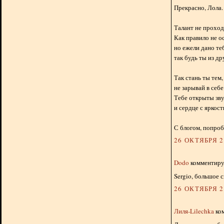
Прекрасно, Лола.
Талант не проход
Как правило не ос
но ежели дано те
так будь ты из др
Так стань ты тем,
не зарывай в себе
Тебе открыты зву
и сердце с яркост
С блогом, попроб
26 ОКТЯБРЯ 20
Dodo
комментируе
Sergio, большое с
26 ОКТЯБРЯ 20
Лиля-Lilechka
ком