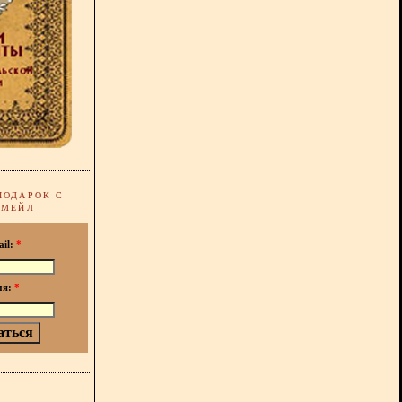
ПОДАРОК С
-МЕЙЛ
ail:
*
мя:
*
!