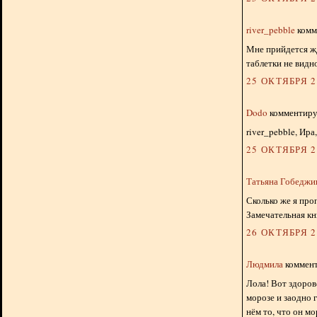
river_pebble
комме
Мне прийдется жд
таблетки не видно
25 ОКТЯБРЯ 20
Dodo
комментируе
river_pebble, Ира,
25 ОКТЯБРЯ 20
Татьяна Гобедж
Сколько же я проп
Замечательная кн
26 ОКТЯБРЯ 20
Людмила
коммент
Лола! Вот здорово
морозе и заодно 
нём то, что он м