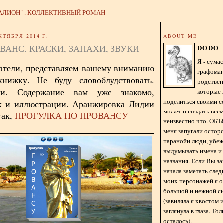
АЛИОН" . КОЛЛЕКТИВНЫЙ РОМАН
КТЯБРЯ 2014 Г.
ABOUT ME
ВАНС. КРАСКИ, ЗАПАХИ, ЗВУКИ
DODO
Я - сум
атели, представляем вашему вниманию
графома
нижку. Не буду словоблудствовать.
родстве
ми. Содержание вам уже знакомо,
которые 
поделиться своими с
ак и иллюстрации. Аранжировка Лидии
может и создать всем
так,
ПРОГУЛКА ПО ПРОВАНСУ
неизвестно что. О
меня запугали остор
паранойи люди, убе
выдумывать имена и
названия. Если Вы за
начала заметать сле
моих персонажей я 
большой и нежной с
(завиляла я хвостом
заглянула в глаза. То
осталось).