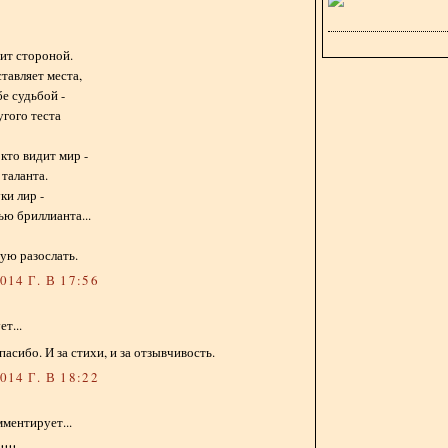
ит стороной.
тавляет места,
бе судьбой -
угого теста
 кто видит мир -
 таланта.
ки лир -
ью бриллианта...
ую разослать.
14 Г. В 17:56
т...
пасибо. И за стихи, и за отзывчивость.
14 Г. В 18:22
ментирует...