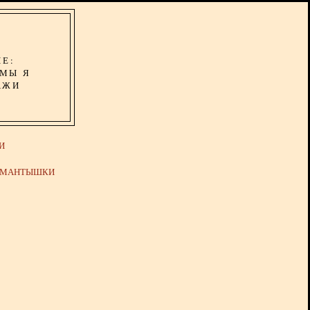
ИЕ:
ОМЫ Я
АЖИ
И
Й МАНТЫШКИ