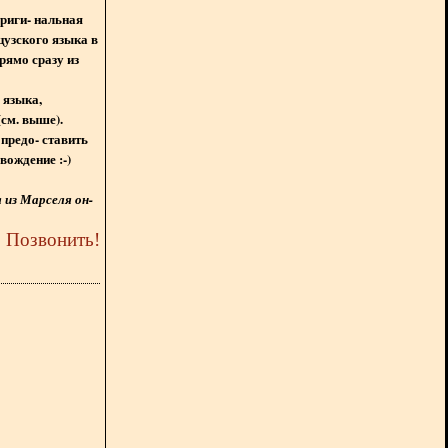
ориги- нальная
цузского языка в
рямо сразу из
 языка,
(см. выше).
предо- ставить
вождение :-)
из Марселя он-
5
Позвонить
!