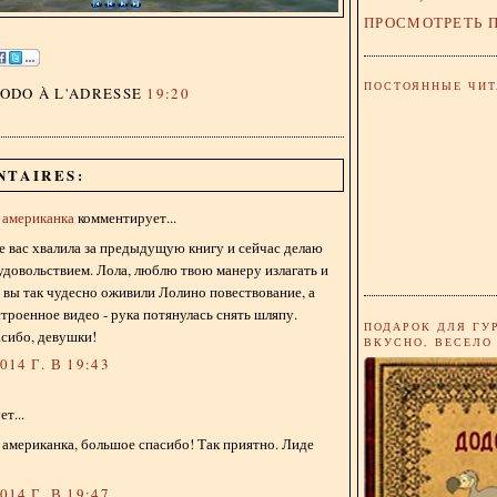
ПРОСМОТРЕТЬ 
ПОСТОЯННЫЕ ЧИТ
DODO
À L'ADRESSE
19:20
NTAIRES:
я американка
комментирует...
е вас хвалила за предыдущую книгу и сейчас делаю
удовольствием. Лола, люблю твою манеру излагать и
 вы так чудесно оживили Лолино повествование, а
строенное видео - рука потянулась снять шляпу.
ПОДАРОК ДЛЯ ГУ
сибо, девушки!
ВКУСНО, ВЕСЕЛО
14 Г. В 19:43
т...
я американка, большое спасибо! Так приятно. Лиде
14 Г. В 19:47