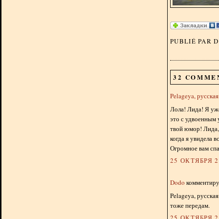
PUBLIÉ PAR 
32 COMME
Pelageya, русска
Лола! Лида! Я уж
это с удвоенным 
твой юмор! Лида,
когда я увидела в
Огромное вам спа
25 ОКТЯБРЯ 20
Dodo
комментируе
Pelageya, русска
тоже передам.
25 ОКТЯБРЯ 20