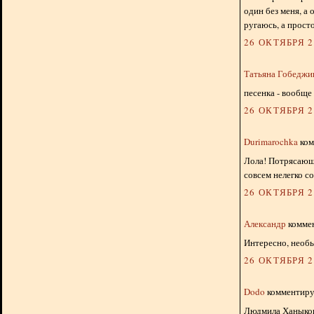
один без меня, а 
ругаюсь, а прост
26 ОКТЯБРЯ 20
Татьяна Гобедж
песенка - вообще 
26 ОКТЯБРЯ 20
Durimarochka
ком
Лола! Потрясающа
совсем нелегко с
26 ОКТЯБРЯ 20
Александр
коммен
Интересно, необ
26 ОКТЯБРЯ 20
Dodo
комментируе
Людмила Ханыкова