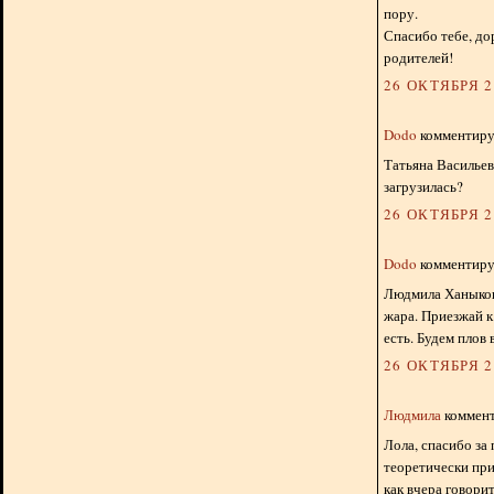
пору.
Спасибо тебе, до
родителей!
26 ОКТЯБРЯ 20
Dodo
комментируе
Татьяна Васильев
загрузилась?
26 ОКТЯБРЯ 20
Dodo
комментируе
Людмила Ханыкова
жара. Приезжай к
есть. Будем плов 
26 ОКТЯБРЯ 20
Людмила
коммент
Лола, спасибо за
теоретически при
как вчера говори