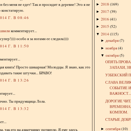
2018
(
169
)
он без меня не едет! Так и просидит в деревне! Это я не
►
о констатирую.
2017
(
39
)
►
14 Г. В 08:46
2016
(
41
)
►
2015
(
52
)
►
ишвили
комментирует...
2014
(
115
)
▼
супер!)))) особо я за ногами ее следила))))
декабря
(
7
)
►
14 Г. В 11:50
ноября
(
4
)
►
октября
(
5
)
▼
ментирует...
ОПЯТЬ ПРОВА
я книга! Просто шикарная! Молодцы. Я знаю, как это
ЗАПАХИ, З
оздавать такие штучки... БРАВО!
УЗБЕКСКИЙ 
14 Г. В 13:26
СЛАВА ВЕЛИК
СОБЫТИЕ 
ВАЖНОСТ..
тирует...
ДОРОГИЕ ЧИТ
ычно. Ты придумщица Лола.
ВРЕМЕННА
14 Г. В 13:32
КОМПОМ.
СТАРЫЕ ДОБ
т...
сентября
(
10
)
►
, так его на азиатчинку потянуло. Я ему здесь