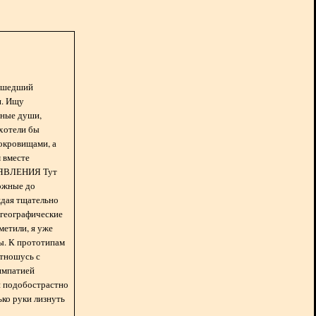
асшедший
н. Ищу
нные души,
хотели бы
окровищами, а
 вместе
БЪЯВЛЕНИЯ Тут
ожные до
ждая тщательно
 географические
метили, я уже
ды. К прототипам
отношусь с
импатией
 и подобострастно
лько руки лизнуть