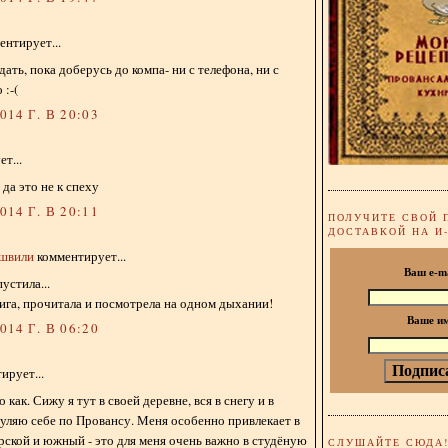
нтирует...
ать, пока доберусь до компа- ни с телефона, ни с
 :-(
14 Г. В 20:03
т...
 да это не к спеху
14 Г. В 20:11
ПОЛУЧИТЕ СВОЙ 
ДОСТАВКОЙ НА И
ишвили
комментирует...
Ваш e-m
устила...
ига, прочитала и посмотрела на одном дыхании!
Ваше и
14 Г. В 06:20
ирует...
 как. Сижу я тут в своей деревне, вся в снегу и в
гуляю себе по Провансу. Меня особенно привлекает в
орской и южный - это для меня очень важно в студёную
СЛУШАЙТЕ СЮДА