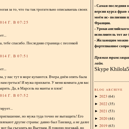
- Самая последняя 
рогая за то, что ты так трогательно описываешь своих
версия курса фран- 
моём ис- полнении п
14 Г. В 07:25
Франции.
- Уроки английского
исполнитель тот же 
т...
- Желающим можно 
а, тебе спасибо. Последняя страница с песенкой
фортепианное сопро
14 Г. В 07:51
Прямая трансляция 
лайн.
Skype Khilola
т...
, у нас тут в море купаются. Вчера днём опять была
 нам греться! И мужа прихвати. У меня комната для вас
варить. Да, в Марсель на манты и плов!
BLOG ARCHIVE
14 Г. В 07:52
2023
(
64
)
►
2022
(
35
)
►
ирует...
2021
(
53
)
►
 приглашение, но мужа туда точно не вытащить! Его
2020
(
44
)
►
влекают другие страны: давно был Таиланд, а не далее
2019
(
63
)
►
т вот бы съездить во Вьетнам. Я говорю поезжай, но