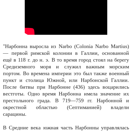
"Нарбонна выросла из Narbo (Colonia Narbo Martius)
— первой римской колонии в Галлии, основанной
ещё в 118 г. до н. э. В то время город стоял на берегу
Средиземного моря и служил важным морским
портом. Во времена империи это был также военный
пункт и столица Южной, или Нарбонской Галлии.
После битвы при Нарбонне (436) здесь воцарились
вестготы. Одно время Нарбонна имела значение их
престольного града. В 719—759 гг. Нарбонной и
окрестной областью (Септиманией) владели
сарацины.
В Средние века южная часть Нарбонны управлялась