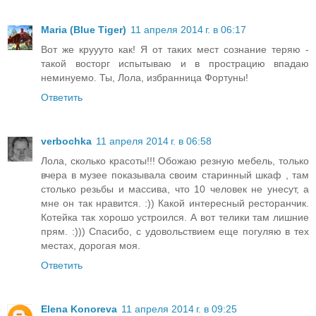
Maria (Blue Tiger)
11 апреля 2014 г. в 06:17
Вот же круууто как! Я от таких мест сознание теряю -
такой восторг испытываю и в прострацию впадаю
неминуемо. Ты, Лола, избранница Фортуны!
Ответить
verbochka
11 апреля 2014 г. в 06:58
Лола, сколько красоты!!! Обожаю резную мебель, только
вчера в музее показывала своим старинный шкаф , там
столько резьбы и массива, что 10 человек не унесут, а
мне он так нравится. :)) Какой интересный ресторанчик.
Котейка так хорошо устроился. А вот телики там лишние
прям. :))) Спасибо, с удовольствием еще погуляю в тех
местах, дорогая моя.
Ответить
Elena Konoreva
11 апреля 2014 г. в 09:25