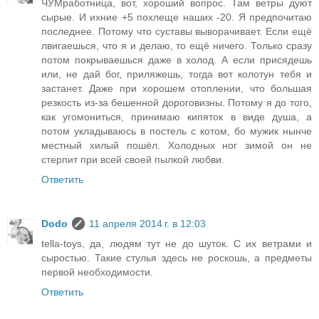
ЧУМработница, вот, хороший вопрос. Там ветры дуют
сырые. И ихние +5 похлеще наших -20. Я предпочитаю
последнее. Потому что суставы выворачивает. Если ещё
лвигаешься, что я и делаю, то ещё ничего. Только сразу
потом покрываешься даже в холод. А если присядешь
или, не дай бог, приляжешь, тогда вот колотун тебя и
застанет. Даже при хорошем отоплении, что большая
резкость из-за бешенной дороговизны. Потому я до того,
как угомониться, принимаю кипяток в виде душа, а
потом укладываюсь в постель с котом, бо мужик нынче
местный хилый пошёл. Холодных ног зимой он не
стерпит при всей своей пылкой любви.
Ответить
Dodo
11 апреля 2014 г. в 12:03
tella-toys, да, людям тут не до шуток. С их ветрами и
сыростью. Такие стулья здесь не роскошь, а предметы
первой необходимости.
Ответить