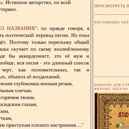
ы
. Истинное авторство, по всей
ПРОСМОТРЕТЬ 
утеряно.
ПОСТОЯННЫЕ ЧИТ
ЕЗ НАЗВАНИЯ
": по правде говоря, я
ать поэтический перевод песни. Но пока
дёт. Поэтому только перескажу общий
ушка скучает по свему возлюбленному
роде бы аккордеонист, это её муж и
Вообще, вся песня - это длинный список
 черт, как положительных, так и
ых, объекта её воздыханий.
твоим глубокомысленным речам,
ПОДАРОК ДЛЯ ГУ
ВКУСНО, ВЕСЕЛО
льным плечам,
 горячим твоим,
рсидским глазам,
оим,
ткам,
м приступам плохого настроения...."