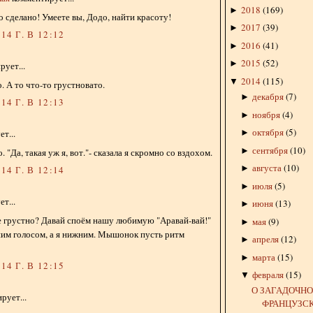
2018
(
169
)
►
о сделано! Умеете вы, Додо, найти красоту!
2017
(
39
)
►
14 Г. В 12:12
2016
(
41
)
►
2015
(
52
)
►
ует...
2014
(
115
)
▼
. А то что-то грустновато.
декабря
(
7
)
►
14 Г. В 12:13
ноября
(
4
)
►
октября
(
5
)
►
т...
сентября
(
10
)
►
. "Да, такая уж я, вот."- сказала я скромно со вздохом.
августа
(
10
)
►
14 Г. В 12:14
июля
(
5
)
►
т...
июня
(
13
)
►
бе грустно? Давай споём нашу любимую "Аравай-вай!"
мая
(
9
)
►
ним голосом, а я нижним. Мышонок пусть ритм
апреля
(
12
)
►
марта
(
15
)
►
14 Г. В 12:15
февраля
(
15
)
▼
О ЗАГАДОЧН
рует...
ФРАНЦУЗС