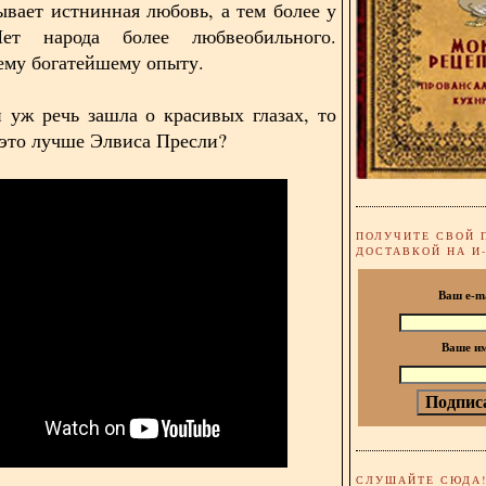
ывает истнинная любовь, а тем более у
ет народа более любвеобильного.
ему богатейшему опыту.
и уж речь зашла о красивых глазах, то
 это лучше Элвиса Пресли?
ПОЛУЧИТЕ СВОЙ 
ДОСТАВКОЙ НА И
Ваш e-m
Ваше и
СЛУШАЙТЕ СЮДА