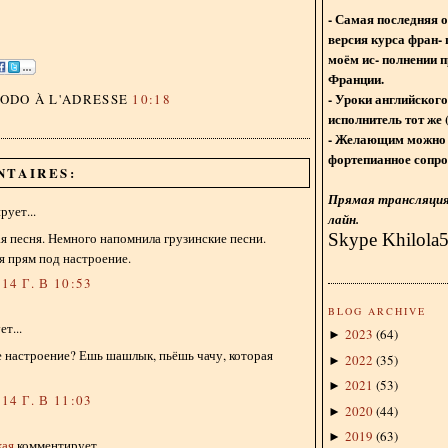
- Самая последняя 
версия курса фран- 
моём ис- полнении п
Франции.
- Уроки английского
DODO
À L'ADRESSE
10:18
исполнитель тот же 
- Желающим можно 
фортепианное сопро
NTAIRES:
Прямая трансляция 
ует...
лайн.
Skype Khilola
я песня. Немного напомнила грузинские песни.
я прям под настроение.
14 Г. В 10:53
BLOG ARCHIVE
т...
2023
(
64
)
►
е настроение? Ешь шашлык, пьёшь чачу, которая
2022
(
35
)
►
2021
(
53
)
►
14 Г. В 11:03
2020
(
44
)
►
2019
(
63
)
►
кая
комментирует...