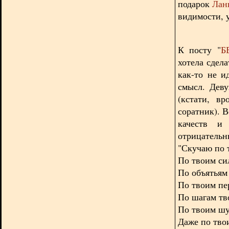
подарок
Лан
видимости, 
К посту "
Б
хотела сдел
как-то не и
смысл. Дев
(кстати, в
соратник). 
качеств и
отрицательн
"Скучаю по 
По твоим си
По объятьям
По твоим пе
По шагам тв
По твоим шу
Даже по твои