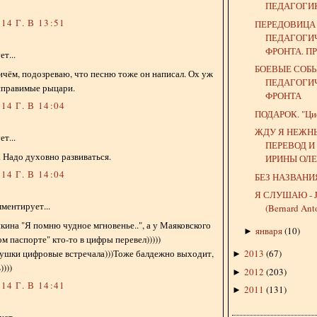
ПЕДАГОГИКЕ
14 Г. В 13:51
ПЕРЕДОВИЦА
ПЕДАГОГИ
ФРОНТА. П
т...
БОЕВЫЕ СОБ
ичём, подозреваю, что песню тоже он написал. Ох уж
ПЕДАГОГИ
справимые рыцари.
ФРОНТА
14 Г. В 14:04
ПОДАРОК. "Циф
ЖДУ Я НЕЖН
т...
ПЕРЕВОД И
. Надо духовно развиваться.
ИРИНЫ ОЛЕХ
14 Г. В 14:04
БЕЗ НАЗВАНИ
Я СЛУШАЮ - 
ментирует...
(Bernard Ant
ина "Я помню чудное мгновенье..", а у Маяковского
января
(
10
)
►
м паспорте" кто-то в цифры перевел)))))
тушки цифровые встречала)))Тоже балдежно выходит,
2013
(
67
)
►
))))
2012
(
203
)
►
14 Г. В 14:41
2011
(
131
)
►