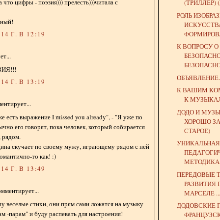
 что цифры - поэзия))) прелесть)))читала с
(ТРИЛЛЕР) (
РОЛЬ ИЗОБРА
нный!
ИСКУССТВ
ФОРМИРОВА
14 Г. В 12:19
К ВОПРОСУ 
БЕЗОПАСН
т...
БЕЗОПАСНОС
ЗИЯ!!!
ОБЪЯВЛЕНИЕ.
14 Г. В 13:19
К ВАШИМ К
К МУЗЫКА
ентирует...
ДОДО И МУЗЫ
е есть выражение I missed you already", - "Я уже по
ХОРОШО З
ычно его говорят, пока человек, который собирается
СТАРОЕ)
, рядом.
УНИКАЛЬНАЯ
ина скучает по своему мужу, играющему рядом с ней
ПЕДАГОГИ
Романтично-то как! :)
МЕТОДИКА, 
14 Г. В 13:49
ПЕРЕДОВЫЕ 
РАЗВИТИЯ 
мментирует...
МАРСЕЛЕ ..
у веселые стихи, они прям сами ложатся на музыку
ДОДОВСКИЕ 
ам -парам" и буду распевать для настроения!
ФРАНЦУЗС