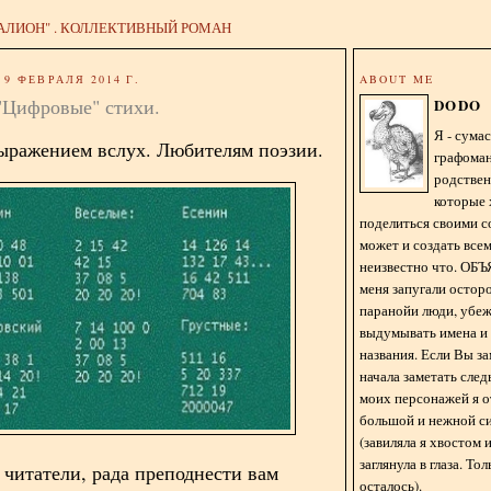
АЛИОН" . КОЛЛЕКТИВНЫЙ РОМАН
9 ФЕВРАЛЯ 2014 Г.
ABOUT ME
Цифровые" стихи.
DODO
Я - сум
выражением вслух. Любителям поэзии.
графома
родстве
которые 
поделиться своими с
может и создать всем
неизвестно что. О
меня запугали остор
паранойи люди, убе
выдумывать имена и
названия. Если Вы за
начала заметать сле
моих персонажей я 
большой и нежной с
(завиляла я хвостом
заглянула в глаза. То
 читатели, рада преподнести вам
осталось).