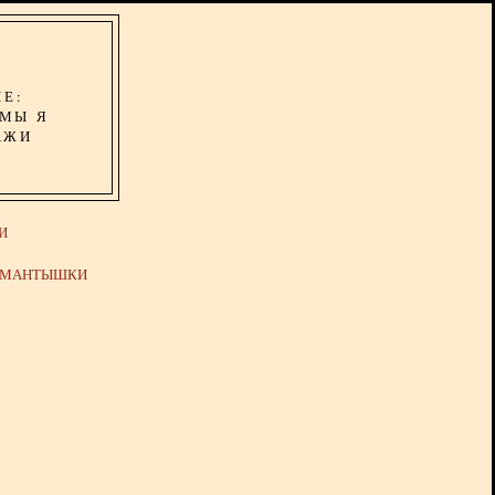
ИЕ:
ОМЫ Я
АЖИ
И
Й МАНТЫШКИ