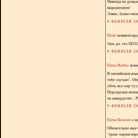
Никогда не думала
выражением!
Элвис, божестве
9 ФЕВРАЛЯ 20
Dodo
комментируе
Аня, да, это ПОЭ
9 ФЕВРАЛЯ 20
Elena Rubric
комм
В английском язык
тебе скучаю". Об
уйти, все еще тут
Персидская женщ
на аакордеоне... 
9 ФЕВРАЛЯ 20
Elena Konoreva
ко
Обязательно выуч
"трам- парам-пар