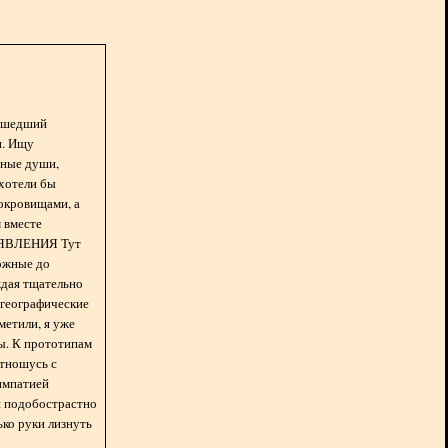
асшедший
н. Ищу
нные души,
хотели бы
окровищами, а
 вместе
БЪЯВЛЕНИЯ Тут
ожные до
ждая тщательно
 географические
метили, я уже
ды. К прототипам
отношусь с
импатией
 и подобострастно
лько руки лизнуть