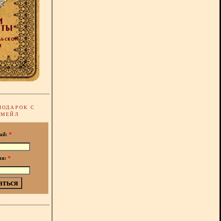
ПОДАРОК С
-МЕЙЛ
ail:
*
мя:
*
!