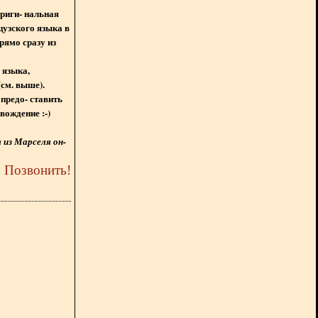
ориги- нальная
цузского языка в
рямо сразу из
 языка,
(см. выше).
предо- ставить
вождение :-)
из Марселя он-
5
Позвонить
!