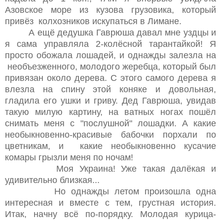
Азовское море из кузова грузовика, который
привёз колхозников искупаться в Лимане.
А ещё дедушка Гаврюша давал мне уздцы и
я сама управляла 2-колёсной тарантайкой! Я
просто обожала лошадей, и однажды залезла на
необъезженного, молодого жеребца, который был
привязан около дерева. С этого самого дерева я
влезла на спину этой коняке и довольная,
гладила его ушки и гриву. Дед Гаврюша, увидав
такую милую картину, на ватных ногах пошёл
снимать меня с "послушной" лошадки. А какие
необыкновенно-красивые бабочки порхали по
цветникам, и какие необыкновенно кусачие
комары грызли меня по ночам!
Моя Украина! Уже такая далёкая и
удивительно близкая...
Но однажды летом произошла одна
интересная и вместе с тем, грустная история.
Итак, начну всё по-порядку. Молодая курица-