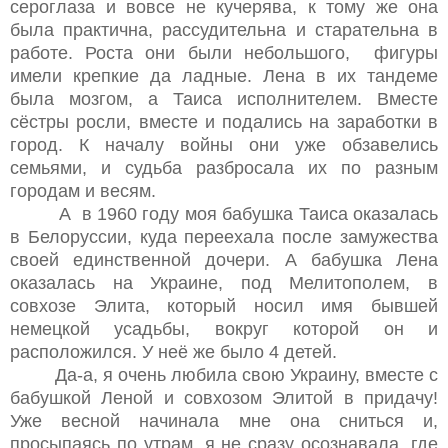
сероглаза и вовсе не кучерява, к тому же она
была практична, рассудительна и старательна в
работе. Роста они были небольшого, фигуры
имели крепкие да ладные. Лена в их тандеме
была мозгом, а Таиса исполнителем. Вместе
сёстры росли, вместе и подались на заработки в
город. К началу войны они уже обзавелись
семьями, и судьба разбросала их по разным
городам и весям.
А в 1960 году моя бабушка Таиса оказалась
в Белоруссии, куда переехала после замужества
своей единственной дочери. А бабушка Лена
оказалась на Украине, под Мелитополем, в
совхозе Элита, который носил имя бывшей
немецкой усадьбы, вокруг которой он и
расположился. У неё же было 4 детей.
Да-а, я очень любила свою Украину, вместе с
бабушкой Леной и совхозом Элитой в придачу!
Уже весной начинала мне она сниться и,
просыпаясь по утрам, я не сразу осознавала, где