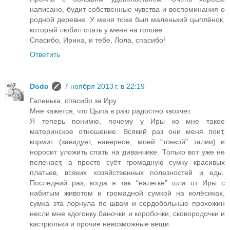
написано, будит собственные чувства и воспоминания о
родной деревне. У меня тоже был маленький цыплёнок,
который любил спать у меня на голове.
Спасибо, Ирина, и тебе, Лола, спасибо!
Ответить
Dodo
7 ноября 2013 г. в 22:19
Галенька, спасибо за Иру.
Мне кажется, что Цыпа в раю радостно квохчет.
Я теперь понимю, почему у Иры ко мне такое
материнское отношение. Всякий раз они меня поит,
кормит (завидует, наверное, моей "тонкой" талии) и
норосит уложить спать на диванчике. Только вот уже не
пеленает, а просто суёт громадную сумку красивых
платьев, всяких хозяйственных полезностей и еды.
Последний раз, когда я так "налегке" шла от Иры с
набитым животом и громадной сумкой на колёсиках,
сумка эта лорнула по швам и сердобольные прохожин
несли мне вдогонку баночки и коробочки, сковородочки и
кастрюльки и прочие невозможные вещи.