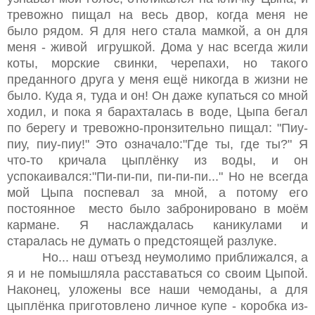
тревожно пищал на весь двор, когда меня не
было рядом. Я для него стала мамкой, а он для
меня - живой игрушкой. Дома у нас всегда жили
коты, морские свинки, черепахи, но такого
преданного друга у меня ещё никогда в жизни не
было. Куда я, туда и он! Он даже купаться со мной
ходил, и пока я барахталась в воде, Цыпа бегал
по берегу и тревожно-пронзительно пищал: "Пиу-
пиу, пиу-пиу!" Это означало:"Где ты, где ты?" Я
что-то кричала цыплёнку из воды, и он
успокаивался:"Пи-пи-пи, пи-пи-пи..." Но не всегда
мой Цыпа поспевал за мной, а потому его
постоянное место было забронировано в моём
кармане. Я наслаждалась каникулами и
старалась не думать о предстоящей разлуке.
Но... наш отъезд неумолимо приближался, а
я и не помышляла расставаться со своим Цыпой.
Наконец, уложены все наши чемоданы, а для
цыплёнка приготовлено личное купе - коробка из-