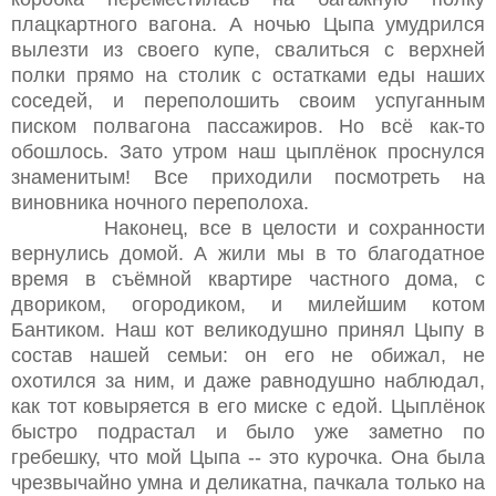
плацкартного вагона. А ночью Цыпа умудрился
вылезти из своего купе, свалиться с верхней
полки прямо на столик с остатками еды наших
соседей, и переполошить своим успуганным
писком полвагона пассажиров. Но всё как-то
обошлось. Зато утром наш цыплёнок проснулся
знаменитым! Все приходили посмотреть на
виновника ночного переполоха.
Наконец, все в целости и сохранности
вернулись домой. А жили мы в то благодатное
время в съёмной квартире частного дома, с
двориком, огородиком, и милейшим котом
Бантиком. Наш кот великодушно принял Цыпу в
состав нашей семьи: он его не обижал, не
охотился за ним, и даже равнодушно наблюдал,
как тот ковыряется в его миске с едой. Цыплёнок
быстро подрастал и было уже заметно по
гребешку, что мой Цыпа -- это курочка. Она была
чрезвычайно умна и деликатна, пачкала только на