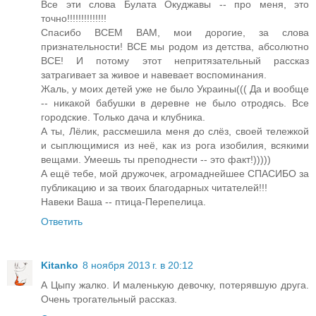
Все эти слова Булата Окуджавы -- про меня, это
точно!!!!!!!!!!!!!!
Спасибо ВСЕМ ВАМ, мои дорогие, за слова
признательности! ВСЕ мы родом из детства, абсолютно
ВСЕ! И потому этот непритязательный рассказ
затрагивает за живое и навевает воспоминания.
Жаль, у моих детей уже не было Украины((( Да и вообще
-- никакой бабушки в деревне не было отродясь. Все
городские. Только дача и клубника.
А ты, Лёлик, рассмешила меня до слёз, своей тележкой
и сыплющимися из неё, как из рога изобилия, всякими
вещами. Умеешь ты преподнести -- это факт!)))))
А ещё тебе, мой дружочек, агромаднейшее СПАСИБО за
публикацию и за твоих благодарных читателей!!!
Навеки Ваша -- птица-Перепелица.
Ответить
Kitanko
8 ноября 2013 г. в 20:12
А Цыпу жалко. И маленькую девочку, потерявшую друга.
Очень трогательный рассказ.