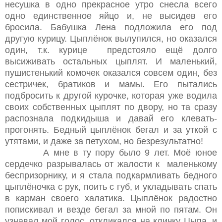
несушка в одно прекрасное утро снесла всего
одно единственное яйцо и, не высидев его
бросила. Бабушка Лена подложила его под
другую курицу. Цыплёнок вылупился, но оказался
один, т.к. курице предстояло ещё долго
высиживать остальных цыплят. И маленький,
пушистенький комочек оказался совсем один, без
сестричек, братиков и мамы. Его пытались
подбросить к другой курочке, которая уже водила
своих собственных цыплят по двору, но та сразу
распознала подкидыша и давай его клевать-
прогонять. Бедный цыплёнок бегал и за уткой с
утятами, и даже за петухом, но безрезультатно!
А мне в ту пору было 9 лет. Моё юное
сердечко разрывалась от жалости к маленькому
беспризорнику, и я стала подкармливать бедного
цыплёночка с рук, поить с губ, и укладывать спать
в карман своего халатика. Цыплёнок радостно
попискивал и везде бегал за мной по пятам. Он
узнавал мой голос, откликался на кличку Цыпа, и