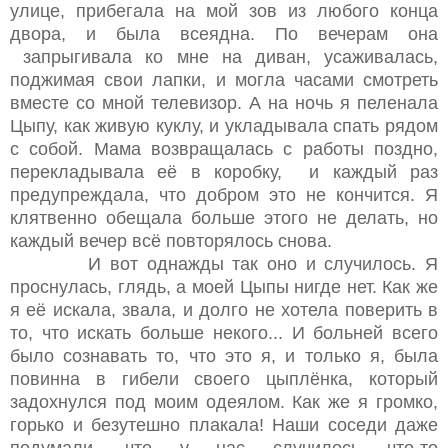
улице, прибегала на мой зов из любого конца
двора, и была всеядна. По вечерам она
запрыгивала ко мне на диван, усаживалась,
поджимая свои лапки, и могла часами смотреть
вместе со мной телевизор. А на ночь я пеленала
Цыпу, как живую куклу, и укладывала спать рядом
с собой. Мама возвращалась с работы поздно,
перекладывала её в коробку, и каждый раз
предупреждала, что добром это не кончится. Я
клятвенно обещала больше этого не делать, но
каждый вечер всё повторялось снова.
И вот однажды так оно и случилось. Я
проснулась, глядь, а моей Цыпы нигде нет. Как же
я её искала, звала, и долго не хотела поверить в
то, что искать больше некого... И больней всего
было сознавать то, что это я, и только я, была
повинна в гибели своего цыплёнка, который
задохнулся под моим одеялом. Как же я громко,
горько и безутешно плакала! Наши соседи даже
подумали, что у нас случилось что-то