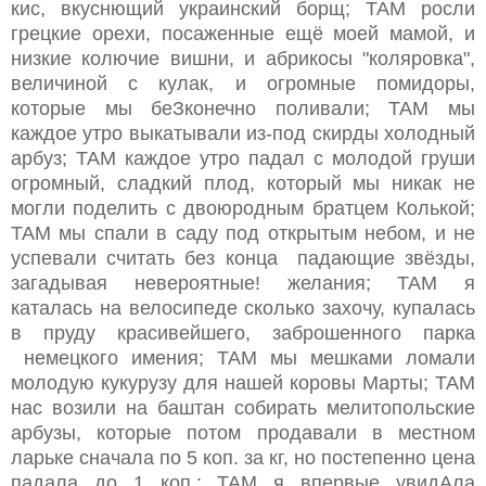
кис, вкуснющий украинский борщ; ТАМ росли
грецкие орехи, посаженные ещё моей мамой, и
низкие колючие вишни, и абрикосы "коляровка",
величиной с кулак, и огромные помидоры,
которые мы беЗконечно поливали; ТАМ мы
каждое утро выкатывали из-под скирды холодный
арбуз; ТАМ каждое утро падал с молодой груши
огромный, сладкий плод, который мы никак не
могли поделить с двоюродным братцем Колькой;
ТАМ мы спали в саду под открытым небом, и не
успевали считать без конца падающие звёзды,
загадывая невероятные! желания; ТАМ я
каталась на велосипеде сколько захочу, купалась
в пруду красивейшего, заброшенного парка
немецкого имения; ТАМ мы мешками ломали
молодую кукурузу для нашей коровы Марты; ТАМ
нас возили на баштан собирать мелитопольские
арбузы, которые потом продавали в местном
ларьке сначала по 5 коп. за кг, но постепенно цена
падала до 1 коп.; ТАМ я впервые увидАла