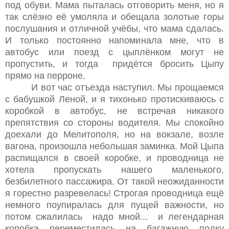
под обуви. Мама пыталась отговорить меня, но я
так слёзно её умоляла и обещала золотые горы
послушания и отличной учёбы, что мама сдалась.
И только постоянно напоминала мне, что в
автобус или поезд с цыплёнком могут не
пропустить, и тогда придётся бросить Цыпу
прямо на перроне.
И вот час отъезда наступил. Мы прощаемся
с бабушкой Леной, и я тихонько протискиваюсь с
коробкой в автобус, не встречая никакого
препятствия со стороны водителя. Мы спокойно
доехали до Мелитополя, но на вокзале, возле
вагона, произошла небольшая заминка. Мой Цыпа
распищался в своей коробке, и проводница не
хотела пропускать нашего маленького,
безбилетного пассажира. От такой неожиданности
я горестно разревелась! Строгая проводница ещё
немного поупиралась для пущей важности, но
потом сжалилась надо мной... и легендарная
коробка переместилась на багажную полку