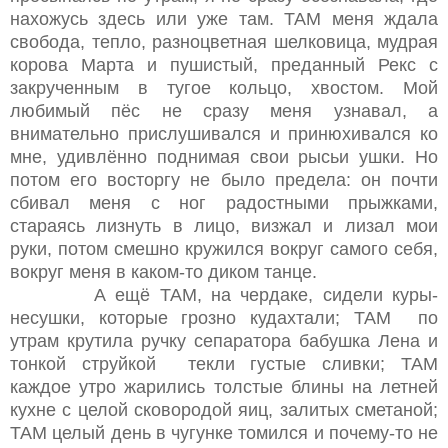
нахожусь здесь или уже там. ТАМ меня ждала
свобода, тепло, разноцветная шелковица, мудрая
корова Марта и пушистый, преданный Рекс с
закрученным в тугое кольцо, хвостом. Мой
любимый пёс не сразу меня узнавал, а
внимательно прислушивался и принюхивался ко
мне, удивлённо поднимая свои рысьи ушки. Но
потом его восторгу не было предела: он почти
сбивал меня с ног радостными прыжками,
стараясь лизнуть в лицо, визжал и лизал мои
руки, потом смешно кружился вокруг самого себя,
вокруг меня в каком-то диком танце.
А ещё ТАМ, на чердаке, сидели куры-
несушки, которые грозно кудахтали; ТАМ по
утрам крутила ручку сепаратора бабушка Лена и
тонкой струйкой текли густые сливки; ТАМ
каждое утро жарились толстые блины на летней
кухне с целой сковородой яиц, залитых сметаной;
ТАМ целый день в чугунке томился и почему-то не