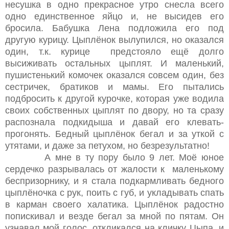
несушка в одно прекрасное утро снесла всего
одно единственное яйцо и, не высидев его
бросила. Бабушка Лена подложила его под
другую курицу. Цыплёнок вылупился, но оказался
один, т.к. курице предстояло ещё долго
высиживать остальных цыплят. И маленький,
пушистенький комочек оказался совсем один, без
сестричек, братиков и мамы. Его пытались
подбросить к другой курочке, которая уже водила
своих собственных цыплят по двору, но та сразу
распознала подкидыша и давай его клевать-
прогонять. Бедный цыплёнок бегал и за уткой с
утятами, и даже за петухом, но безрезультатно!
А мне в ту пору было 9 лет. Моё юное
сердечко разрывалась от жалости к маленькому
беспризорнику, и я стала подкармливать бедного
цыплёночка с рук, поить с губ, и укладывать спать
в карман своего халатика. Цыплёнок радостно
попискивал и везде бегал за мной по пятам. Он
узнавал мой голос, откликался на кличку Цыпа, и