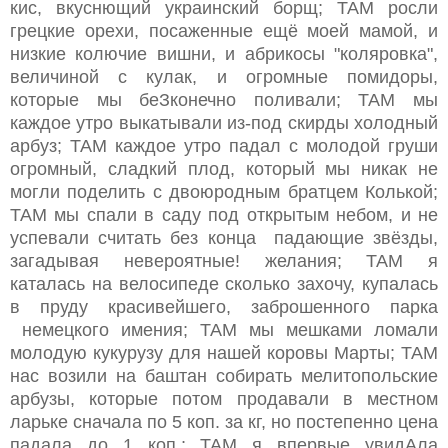
кис, вкуснющий украинский борщ; ТАМ росли
грецкие орехи, посаженные ещё моей мамой, и
низкие колючие вишни, и абрикосы "коляровка",
величиной с кулак, и огромные помидоры,
которые мы беЗконечно поливали; ТАМ мы
каждое утро выкатывали из-под скирды холодный
арбуз; ТАМ каждое утро падал с молодой груши
огромный, сладкий плод, который мы никак не
могли поделить с двоюродным братцем Колькой;
ТАМ мы спали в саду под открытым небом, и не
успевали считать без конца падающие звёзды,
загадывая невероятные! желания; ТАМ я
каталась на велосипеде сколько захочу, купалась
в пруду красивейшего, заброшенного парка
немецкого имения; ТАМ мы мешками ломали
молодую кукурузу для нашей коровы Марты; ТАМ
нас возили на баштан собирать мелитопольские
арбузы, которые потом продавали в местном
ларьке сначала по 5 коп. за кг, но постепенно цена
падала до 1 коп.; ТАМ я впервые увидАла