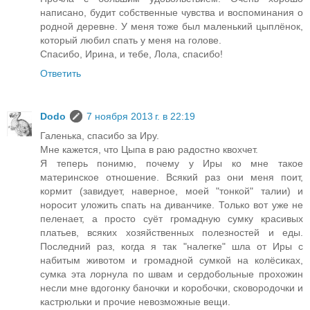
написано, будит собственные чувства и воспоминания о
родной деревне. У меня тоже был маленький цыплёнок,
который любил спать у меня на голове.
Спасибо, Ирина, и тебе, Лола, спасибо!
Ответить
Dodo
7 ноября 2013 г. в 22:19
Галенька, спасибо за Иру.
Мне кажется, что Цыпа в раю радостно квохчет.
Я теперь понимю, почему у Иры ко мне такое
материнское отношение. Всякий раз они меня поит,
кормит (завидует, наверное, моей "тонкой" талии) и
норосит уложить спать на диванчике. Только вот уже не
пеленает, а просто суёт громадную сумку красивых
платьев, всяких хозяйственных полезностей и еды.
Последний раз, когда я так "налегке" шла от Иры с
набитым животом и громадной сумкой на колёсиках,
сумка эта лорнула по швам и сердобольные прохожин
несли мне вдогонку баночки и коробочки, сковородочки и
кастрюльки и прочие невозможные вещи.