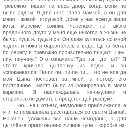
тревожно пищал на весь двор, когда меня не
было рядом. Я для него стала мамкой, а он для
меня - живой игрушкой. Дома у нас всегда жили
коты, морские свинки, черепахи, но такого
преданного друга у меня ещё никогда в жизни не
было. Куда я, туда и он! Он даже купаться со мной
ходил, и пока я барахталась в воде, Цыпа бегал
по берегу и тревожно-пронзительно пищал: "Пиу-
пиу, пиу-пиу!" Это означало:"Где ты, где ты?" Я
что-то кричала цыплёнку из воды, и он
успокаивался:"Пи-пи-пи, пи-пи-пи..." Но не всегда
мой Цыпа поспевал за мной, а потому его
постоянное место было забронировано в моём
кармане. Я наслаждалась каникулами и
старалась не думать о предстоящей разлуке.
Но... наш отъезд неумолимо приближался, а
я и не помышляла расставаться со своим Цыпой.
Наконец, уложены все наши чемоданы, а для
цыплёнка приготовлено личное купе - коробка из-