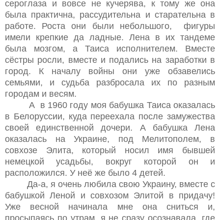
сероглаза и вовсе не кучерява, к тому же она
была практична, рассудительна и старательна в
работе. Роста они были небольшого, фигуры
имели крепкие да ладные. Лена в их тандеме
была мозгом, а Таиса исполнителем. Вместе
сёстры росли, вместе и подались на заработки в
город. К началу войны они уже обзавелись
семьями, и судьба разбросала их по разным
городам и весям.
А в 1960 году моя бабушка Таиса оказалась
в Белоруссии, куда переехала после замужества
своей единственной дочери. А бабушка Лена
оказалась на Украине, под Мелитополем, в
совхозе Элита, который носил имя бывшей
немецкой усадьбы, вокруг которой он и
расположился. У неё же было 4 детей.
Да-а, я очень любила свою Украину, вместе с
бабушкой Леной и совхозом Элитой в придачу!
Уже весной начинала мне она сниться и,
просыпаясь по утрам, я не сразу осознавала, где