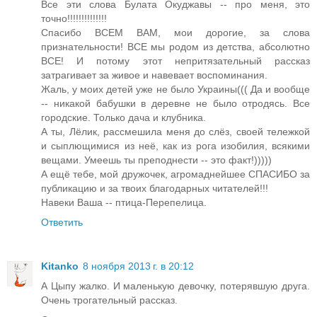
Все эти слова Булата Окуджавы -- про меня, это
точно!!!!!!!!!!!!!!
Спасибо ВСЕМ ВАМ, мои дорогие, за слова
признательности! ВСЕ мы родом из детства, абсолютно
ВСЕ! И потому этот непритязательный рассказ
затрагивает за живое и навевает воспоминания.
Жаль, у моих детей уже не было Украины((( Да и вообще
-- никакой бабушки в деревне не было отродясь. Все
городские. Только дача и клубника.
А ты, Лёлик, рассмешила меня до слёз, своей тележкой
и сыплющимися из неё, как из рога изобилия, всякими
вещами. Умеешь ты преподнести -- это факт!)))))
А ещё тебе, мой дружочек, агромаднейшее СПАСИБО за
публикацию и за твоих благодарных читателей!!!
Навеки Ваша -- птица-Перепелица.
Ответить
Kitanko
8 ноября 2013 г. в 20:12
А Цыпу жалко. И маленькую девочку, потерявшую друга.
Очень трогательный рассказ.