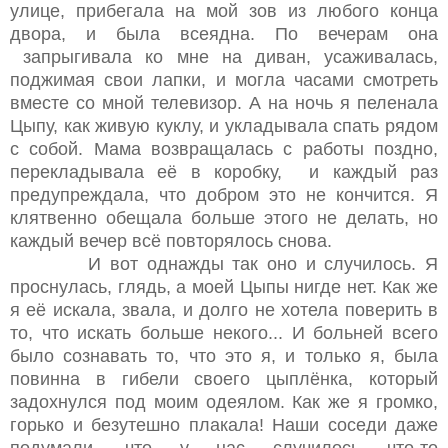
улице, прибегала на мой зов из любого конца
двора, и была всеядна. По вечерам она
запрыгивала ко мне на диван, усаживалась,
поджимая свои лапки, и могла часами смотреть
вместе со мной телевизор. А на ночь я пеленала
Цыпу, как живую куклу, и укладывала спать рядом
с собой. Мама возвращалась с работы поздно,
перекладывала её в коробку, и каждый раз
предупреждала, что добром это не кончится. Я
клятвенно обещала больше этого не делать, но
каждый вечер всё повторялось снова.
И вот однажды так оно и случилось. Я
проснулась, глядь, а моей Цыпы нигде нет. Как же
я её искала, звала, и долго не хотела поверить в
то, что искать больше некого... И больней всего
было сознавать то, что это я, и только я, была
повинна в гибели своего цыплёнка, который
задохнулся под моим одеялом. Как же я громко,
горько и безутешно плакала! Наши соседи даже
подумали, что у нас случилось что-то