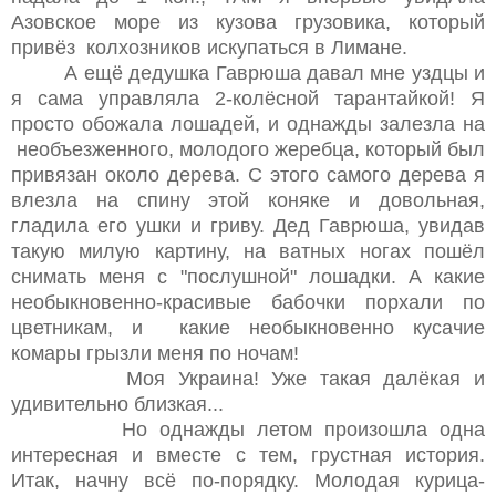
Азовское море из кузова грузовика, который
привёз колхозников искупаться в Лимане.
А ещё дедушка Гаврюша давал мне уздцы и
я сама управляла 2-колёсной тарантайкой! Я
просто обожала лошадей, и однажды залезла на
необъезженного, молодого жеребца, который был
привязан около дерева. С этого самого дерева я
влезла на спину этой коняке и довольная,
гладила его ушки и гриву. Дед Гаврюша, увидав
такую милую картину, на ватных ногах пошёл
снимать меня с "послушной" лошадки. А какие
необыкновенно-красивые бабочки порхали по
цветникам, и какие необыкновенно кусачие
комары грызли меня по ночам!
Моя Украина! Уже такая далёкая и
удивительно близкая...
Но однажды летом произошла одна
интересная и вместе с тем, грустная история.
Итак, начну всё по-порядку. Молодая курица-