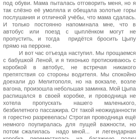
под обуви. Мама пыталась отговорить меня, но я
так слёзно её умоляла и обещала золотые горы
послушания и отличной учёбы, что мама сдалась.
И только постоянно напоминала мне, что в
автобус или поезд с цыплёнком могут не
пропустить, и тогда придётся бросить Цыпу
прямо на перроне.
И вот час отъезда наступил. Мы прощаемся
с бабушкой Леной, и я тихонько протискиваюсь с
коробкой в автобус, не встречая никакого
препятствия со стороны водителя. Мы спокойно
доехали до Мелитополя, но на вокзале, возле
вагона, произошла небольшая заминка. Мой Цыпа
распищался в своей коробке, и проводница не
хотела пропускать нашего маленького,
безбилетного пассажира. От такой неожиданности
я горестно разревелась! Строгая проводница ещё
немного поупиралась для пущей важности, но
потом сжалилась надо мной... и легендарная
коробка переместилась на багажную полку