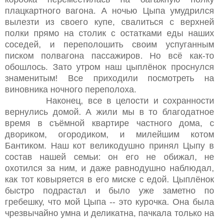
плацкартного вагона. А ночью Цыпа умудрился
вылезти из своего купе, свалиться с верхней
полки прямо на столик с остатками еды наших
соседей, и переполошить своим успуганным
писком полвагона пассажиров. Но всё как-то
обошлось. Зато утром наш цыплёнок проснулся
знаменитым! Все приходили посмотреть на
виновника ночного переполоха.
Наконец, все в целости и сохранности
вернулись домой. А жили мы в то благодатное
время в съёмной квартире частного дома, с
двориком, огородиком, и милейшим котом
Бантиком. Наш кот великодушно принял Цыпу в
состав нашей семьи: он его не обижал, не
охотился за ним, и даже равнодушно наблюдал,
как тот ковыряется в его миске с едой. Цыплёнок
быстро подрастал и было уже заметно по
гребешку, что мой Цыпа -- это курочка. Она была
чрезвычайно умна и деликатна, пачкала только на