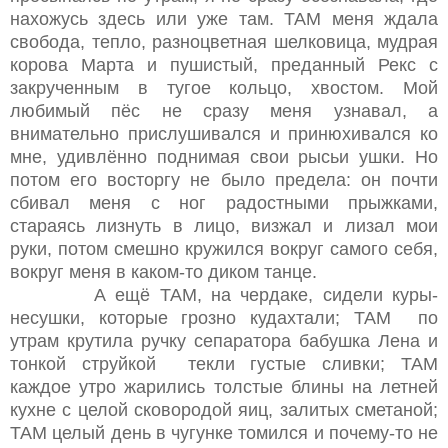
нахожусь здесь или уже там. ТАМ меня ждала
свобода, тепло, разноцветная шелковица, мудрая
корова Марта и пушистый, преданный Рекс с
закрученным в тугое кольцо, хвостом. Мой
любимый пёс не сразу меня узнавал, а
внимательно прислушивался и принюхивался ко
мне, удивлённо поднимая свои рысьи ушки. Но
потом его восторгу не было предела: он почти
сбивал меня с ног радостными прыжками,
стараясь лизнуть в лицо, визжал и лизал мои
руки, потом смешно кружился вокруг самого себя,
вокруг меня в каком-то диком танце.
А ещё ТАМ, на чердаке, сидели куры-
несушки, которые грозно кудахтали; ТАМ по
утрам крутила ручку сепаратора бабушка Лена и
тонкой струйкой текли густые сливки; ТАМ
каждое утро жарились толстые блины на летней
кухне с целой сковородой яиц, залитых сметаной;
ТАМ целый день в чугунке томился и почему-то не