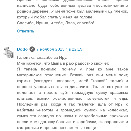
написано, будит собственные чувства и воспоминания о
родной деревне. У меня тоже был маленький цыплёнок,
который любил спать у меня на голове.
Спасибо, Ирина, и тебе, Лола, спасибо!
Ответить
Dodo
7 ноября 2013 г. в 22:19
Галенька, спасибо за Иру.
Мне кажется, что Цыпа в раю радостно квохчет.
Я теперь понимю, почему у Иры ко мне такое
материнское отношение. Всякий раз они меня поит,
кормит (завидует, наверное, моей "тонкой" талии) и
норосит уложить спать на диванчике. Только вот уже не
пеленает, а просто суёт громадную сумку красивых
платьев, всяких хозяйственных полезностей и еды.
Последний раз, когда я так "налегке" шла от Иры с
набитым животом и громадной сумкой на колёсиках,
сумка эта лорнула по швам и сердобольные прохожин
несли мне вдогонку баночки и коробочки, сковородочки и
кастрюльки и прочие невозможные вещи.