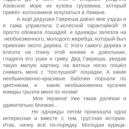
Азовское море из кузова грузовика, который
привёз колхозников искупаться в Лимане.
А ещё дедушка Гаврюша давал мне уздцы и
я сама управляла 2-колёсной тарантайкой! Я
просто обожала лошадей, и однажды залезла на
необъезженного, молодого жеребца, который был
привязан около дерева. С этого самого дерева я
влезла на спину этой коняке и довольная,
гладила его ушки и гриву. Дед Гаврюша, увидав
такую милую картину, на ватных ногах пошёл
снимать меня с "послушной" лошадки. А какие
необыкновенно-красивые бабочки порхали по
цветникам, и какие необыкновенно кусачие
комары грызли меня по ночам!
Моя Украина! Уже такая далёкая и
удивительно близкая...
Но однажды летом произошла одна
интересная и вместе с тем, грустная история.
Итак, начну всё по-порядку. Молодая курица-