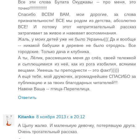
Все эти слова Булата Окуджавы -- про меня, это
точно!!!!!!!!!!!!!!
Спасибо ВСЕМ ВАМ, мои дорогие, за слова
признательности! ВСЕ мы родом из детства, абсолютно
ВСЕ! И потому этот непритязательный рассказ
затрагивает за живое и навевает воспоминания.
Жаль, у моих детей уже не было Украины((( Да и вообще
-- никакой бабушки в деревне не было отродясь. Все
городские. Только дача и клубника.
А ты, Лёлик, рассмешила меня до слёз, своей тележкой
и сыплющимися из неё, как из рога изобилия, всякими
вещами. Умеешь ты преподнести -- это факт!)))))
А ещё тебе, мой дружочек, агромаднейшее СПАСИБО за
публикацию и за твоих благодарных читателей!!!
Навеки Ваша -- птица-Перепелица.
Ответить
Kitanko
8 ноября 2013 г. в 20:12
А Цыпу жалко. И маленькую девочку, потерявшую друга.
Очень трогательный рассказ.