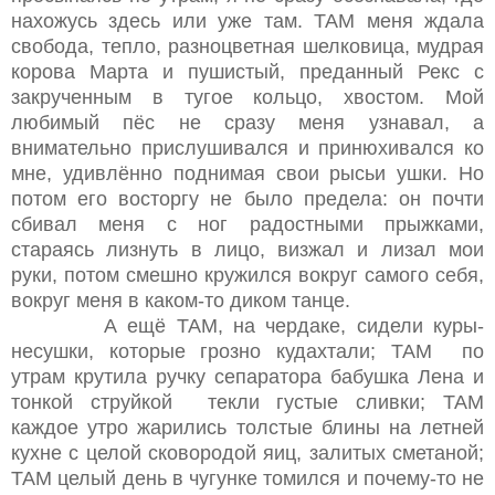
нахожусь здесь или уже там. ТАМ меня ждала
свобода, тепло, разноцветная шелковица, мудрая
корова Марта и пушистый, преданный Рекс с
закрученным в тугое кольцо, хвостом. Мой
любимый пёс не сразу меня узнавал, а
внимательно прислушивался и принюхивался ко
мне, удивлённо поднимая свои рысьи ушки. Но
потом его восторгу не было предела: он почти
сбивал меня с ног радостными прыжками,
стараясь лизнуть в лицо, визжал и лизал мои
руки, потом смешно кружился вокруг самого себя,
вокруг меня в каком-то диком танце.
А ещё ТАМ, на чердаке, сидели куры-
несушки, которые грозно кудахтали; ТАМ по
утрам крутила ручку сепаратора бабушка Лена и
тонкой струйкой текли густые сливки; ТАМ
каждое утро жарились толстые блины на летней
кухне с целой сковородой яиц, залитых сметаной;
ТАМ целый день в чугунке томился и почему-то не