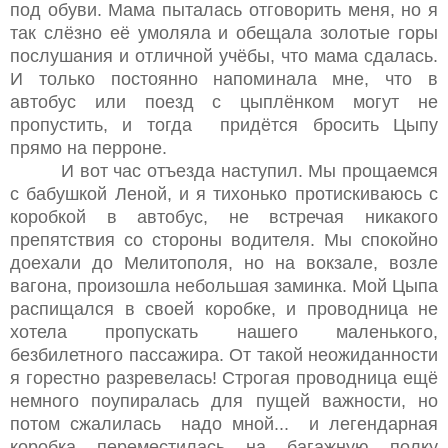
под обуви. Мама пыталась отговорить меня, но я
так слёзно её умоляла и обещала золотые горы
послушания и отличной учёбы, что мама сдалась.
И только постоянно напоминала мне, что в
автобус или поезд с цыплёнком могут не
пропустить, и тогда придётся бросить Цыпу
прямо на перроне.
И вот час отъезда наступил. Мы прощаемся
с бабушкой Леной, и я тихонько протискиваюсь с
коробкой в автобус, не встречая никакого
препятствия со стороны водителя. Мы спокойно
доехали до Мелитополя, но на вокзале, возле
вагона, произошла небольшая заминка. Мой Цыпа
распищался в своей коробке, и проводница не
хотела пропускать нашего маленького,
безбилетного пассажира. От такой неожиданности
я горестно разревелась! Строгая проводница ещё
немного поупиралась для пущей важности, но
потом сжалилась надо мной... и легендарная
коробка переместилась на багажную полку