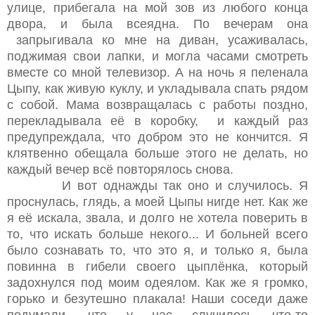
улице, прибегала на мой зов из любого конца
двора, и была всеядна. По вечерам она
запрыгивала ко мне на диван, усаживалась,
поджимая свои лапки, и могла часами смотреть
вместе со мной телевизор. А на ночь я пеленала
Цыпу, как живую куклу, и укладывала спать рядом
с собой. Мама возвращалась с работы поздно,
перекладывала её в коробку, и каждый раз
предупреждала, что добром это не кончится. Я
клятвенно обещала больше этого не делать, но
каждый вечер всё повторялось снова.
И вот однажды так оно и случилось. Я
проснулась, глядь, а моей Цыпы нигде нет. Как же
я её искала, звала, и долго не хотела поверить в
то, что искать больше некого... И больней всего
было сознавать то, что это я, и только я, была
повинна в гибели своего цыплёнка, который
задохнулся под моим одеялом. Как же я громко,
горько и безутешно плакала! Наши соседи даже
подумали, что у нас случилось что-то