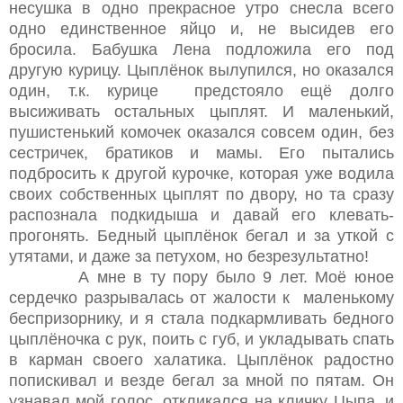
несушка в одно прекрасное утро снесла всего
одно единственное яйцо и, не высидев его
бросила. Бабушка Лена подложила его под
другую курицу. Цыплёнок вылупился, но оказался
один, т.к. курице предстояло ещё долго
высиживать остальных цыплят. И маленький,
пушистенький комочек оказался совсем один, без
сестричек, братиков и мамы. Его пытались
подбросить к другой курочке, которая уже водила
своих собственных цыплят по двору, но та сразу
распознала подкидыша и давай его клевать-
прогонять. Бедный цыплёнок бегал и за уткой с
утятами, и даже за петухом, но безрезультатно!
А мне в ту пору было 9 лет. Моё юное
сердечко разрывалась от жалости к маленькому
беспризорнику, и я стала подкармливать бедного
цыплёночка с рук, поить с губ, и укладывать спать
в карман своего халатика. Цыплёнок радостно
попискивал и везде бегал за мной по пятам. Он
узнавал мой голос, откликался на кличку Цыпа, и