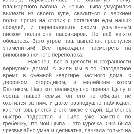
плацкартного вагона. А ночью Цыпа умудрился
вылезти из своего купе, свалиться с верхней
полки прямо на столик с остатками еды наших
соседей, и переполошить своим успуганным
писком полвагона пассажиров. Но всё как-то
обошлось. Зато утром наш цыплёнок проснулся
знаменитым! Все приходили посмотреть на
виновника ночного переполоха.
Наконец, все в целости и сохранности
вернулись домой. А жили мы в то благодатное
время в съёмной квартире частного дома, с
двориком, огородиком, и милейшим котом
Бантиком. Наш кот великодушно принял Цыпу в
состав нашей семьи: он его не обижал, не
охотился за ним, и даже равнодушно наблюдал,
как тот ковыряется в его миске с едой. Цыплёнок
быстро подрастал и было уже заметно по
гребешку, что мой Цыпа -- это курочка. Она была
чрезвычайно умна и деликатна, пачкала только на