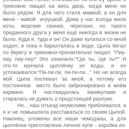
тревожно пищал на весь двор, когда меня не
было рядом. Я для него стала мамкой, а он для
меня - живой игрушкой. Дома у нас всегда жили
коты, морские свинки, черепахи, но такого
преданного друга у меня ещё никогда в жизни не
было. Куда я, туда и он! Он даже купаться со мной
ходил, и пока я барахталась в воде, Цыпа бегал
по берегу и тревожно-пронзительно пищал: "Пиу-
пиу, пиу-пиу!" Это означало:"Где ты, где ты?" Я
что-то кричала цыплёнку из воды, и он
успокаивался:"Пи-пи-пи, пи-пи-пи..." Но не всегда
мой Цыпа поспевал за мной, а потому его
постоянное место было забронировано в моём
кармане. Я наслаждалась каникулами и
старалась не думать о предстоящей разлуке.
Но... наш отъезд неумолимо приближался, а
я и не помышляла расставаться со своим Цыпой.
Наконец, уложены все наши чемоданы, а для
цыплёнка приготовлено личное купе - коробка из-