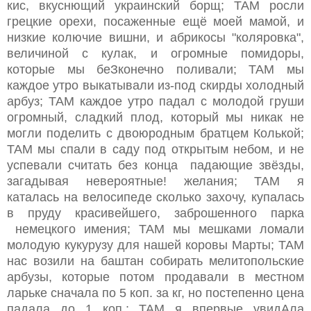
кис, вкуснющий украинский борщ; ТАМ росли
грецкие орехи, посаженные ещё моей мамой, и
низкие колючие вишни, и абрикосы "коляровка",
величиной с кулак, и огромные помидоры,
которые мы беЗконечно поливали; ТАМ мы
каждое утро выкатывали из-под скирды холодный
арбуз; ТАМ каждое утро падал с молодой груши
огромный, сладкий плод, который мы никак не
могли поделить с двоюродным братцем Колькой;
ТАМ мы спали в саду под открытым небом, и не
успевали считать без конца падающие звёзды,
загадывая невероятные! желания; ТАМ я
каталась на велосипеде сколько захочу, купалась
в пруду красивейшего, заброшенного парка
немецкого имения; ТАМ мы мешками ломали
молодую кукурузу для нашей коровы Марты; ТАМ
нас возили на баштан собирать мелитопольские
арбузы, которые потом продавали в местном
ларьке сначала по 5 коп. за кг, но постепенно цена
падала до 1 коп.; ТАМ я впервые увидАла