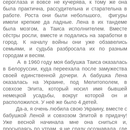
сероглаза и вовсе не кучерява, к тому же она
была практична, рассудительна и старательна в
работе. Роста они были небольшого, фигуры
имели крепкие да ладные. Лена в их тандеме
была мозгом, а Таиса исполнителем. Вместе
сёстры росли, вместе и подались на заработки в
город. К началу войны они уже обзавелись
семьями, и судьба разбросала их по разным
городам и весям.
А в 1960 году моя бабушка Таиса оказалась
в Белоруссии, куда переехала после замужества
своей единственной дочери. А бабушка Лена
оказалась на Украине, под Мелитополем, в
совхозе Элита, который носил имя бывшей
немецкой усадьбы, вокруг которой он и
расположился. У неё же было 4 детей.
Да-а, я очень любила свою Украину, вместе с
бабушкой Леной и совхозом Элитой в придачу!
Уже весной начинала мне она сниться и,
просыпаясь по утрам, я не сразу осознавала, где