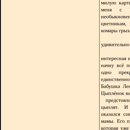
милую карт
меня с "
необыкнове
цветникам
комары грыз
Моя Укр
удивительно 
Но одна
интересная и
начну всё п
одно прек
единственн
Бабушка Ле
Цыплёнок вы
предстояло
цыплят. И 
оказался со
мамы. Его п
которая уже