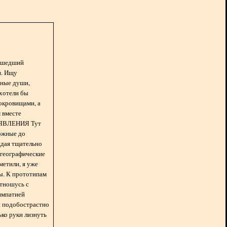
асшедший
н. Ищу
нные души,
хотели бы
окровищами, а
 вместе
БЪЯВЛЕНИЯ Тут
ожные до
ждая тщательно
 географические
метили, я уже
ды. К прототипам
отношусь с
импатией
 и подобострастно
лько руки лизнуть