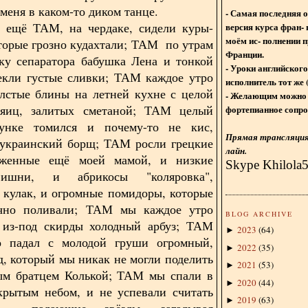
 меня в каком-то диком танце.
- Самая последняя 
М, на чердаке, сидели куры-
версия курса фран- 
моём ис- полнении п
торые грозно кудахтали; ТАМ по утрам
Франции.
ку сепаратора бабушка Лена и тонкой
- Уроки английского
екли густые сливки; ТАМ каждое утро
исполнитель тот же 
лстые блины на летней кухне с целой
- Желающим можно 
 яиц, залитых сметаной; ТАМ целый
фортепианное сопро
унке томился и почему-то не кис,
Прямая трансляция 
украинский борщ; ТАМ росли грецкие
лайн.
аженные ещё моей мамой, и низкие
Skype Khilola
ишни, и абрикосы "коляровка",
 кулак, и огромные помидоры, которые
чно поливали; ТАМ мы каждое утро
BLOG ARCHIVE
 из-под скирды холодный арбуз; ТАМ
2023
(
64
)
►
о падал с молодой груши огромный,
2022
(
35
)
►
д, который мы никак не могли поделить
2021
(
53
)
►
ым братцем Колькой; ТАМ мы спали в
2020
(
44
)
►
крытым небом, и не успевали считать
2019
(
63
)
►
а падающие звёзды, загадывая