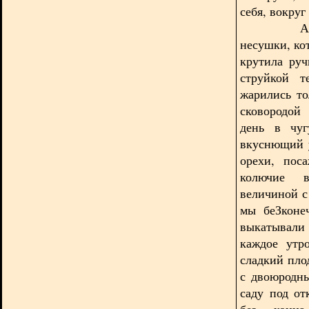
себя, вокруг
А ещё ТА
несушки, ко
крутила руч
струйкой т
жарились то
сковородой
день в чуг
вкуснющий 
орехи, пос
колючие в
величиной с
мы беЗконе
выкатывали
каждое утр
сладкий пло
с двоюродн
саду под от
без конц