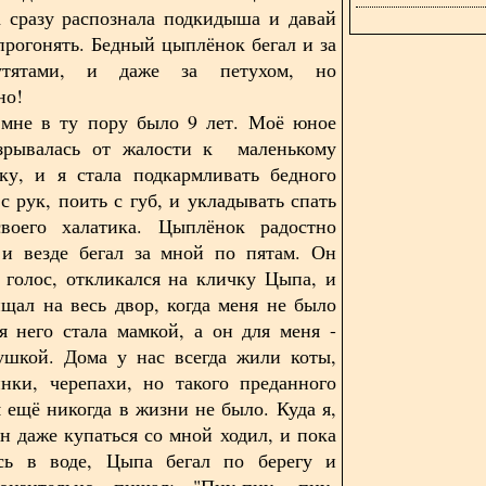
а сразу распознала подкидыша и давай
-прогонять. Бедный цыплёнок бегал и за
тятами, и даже за петухом, но
но!
ту пору было 9 лет. Моё юное
азрывалась от жалости к маленькому
ку, и я стала подкармливать бедного
с рук, поить с губ, и укладывать спать
воего халатика. Цыплёнок радостно
 и везде бегал за мной по пятам. Он
 голос, откликался на кличку Цыпа, и
щал на весь двор, когда меня не было
я него стала мамкой, а он для меня -
шкой. Дома у нас всегда жили коты,
нки, черепахи, но такого преданного
я ещё никогда в жизни не было. Куда я,
Он даже купаться со мной ходил, и пока
ась в воде, Цыпа бегал по берегу и
ронзительно пищал: "Пиу-пиу, пиу-