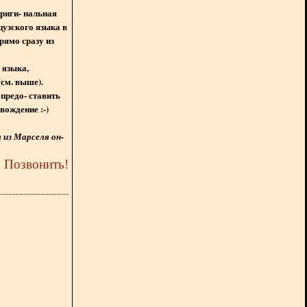
ориги- нальная
цузского языка в
рямо сразу из
 языка,
(см. выше).
предо- ставить
вождение :-)
из Марселя он-
5
Позвонить
!