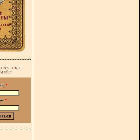
ПОДАРОК С
-МЕЙЛ
ail:
*
мя:
*
!