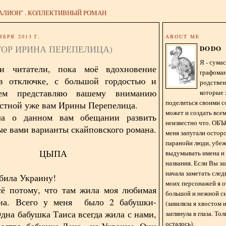
АЛИОН" . КОЛЛЕКТИВНЫЙ РОМАН
ЯБРЯ 2013 Г.
ABOUT ME
ТОР ИРИНА ПЕРЕПЕЛИЦА)
DODO
Я - сум
и читатели, пока моё вдохновение
графома
 в отключке, с большой гордостью и
родстве
ием представляю вашему вниманию
которые 
поделиться своими с
естной уже вам Ирины Перепелица.
может и создать всем
а о данном вам обещании развить
неизвестно что. О
е вами варианты скайповского романа.
меня запугали остор
паранойи люди, убе
ЦЫПА
выдумывать имена и
названия. Если Вы за
начала заметать сле
юбила Украину!
моих персонажей я 
ому, что там жила моя любимая
большой и нежной с
на. Всего у меня было 2 бабушки-
(завиляла я хвостом
Одна бабушка Таиса всегда жила с нами,
заглянула в глаза. То
осталось).
сестра, бабушка Лена - на Украине. Они