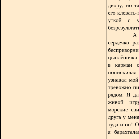
двору, но т
его клевать
уткой с у
безрезультат
А мне в 
сердечко р
беспризорни
цыплёночка 
в карман с
попискивал
узнавал мой
тревожно пи
рядом. Я дл
живой игру
морские сви
друга у мен
туда и он! 
я барахтал
тревожно-п