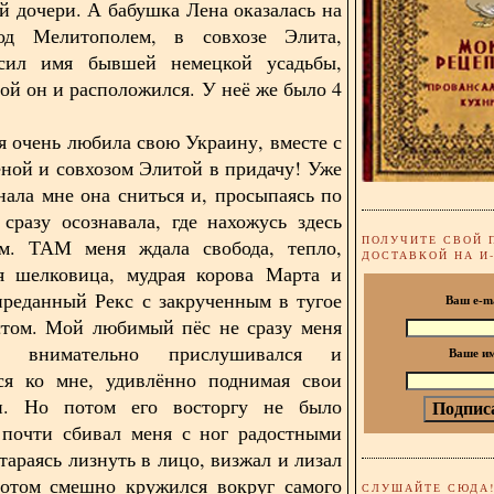
й дочери. А бабушка Лена оказалась на
од Мелитополем, в совхозе Элита,
сил имя бывшей немецкой усадьбы,
рой он и расположился. У неё же было 4
ень любила свою Украину, вместе с
ной и совхозом Элитой в придачу! Уже
нала мне она сниться и, просыпаясь по
 сразу осознавала, где нахожусь здесь
ПОЛУЧИТЕ СВОЙ 
м. ТАМ меня ждала свобода, тепло,
ДОСТАВКОЙ НА И
ая шелковица, мудрая корова Марта и
реданный Рекс с закрученным в тугое
Ваш e-m
стом. Мой любимый пёс не сразу меня
а внимательно прислушивался и
Ваше и
ся ко мне, удивлённо поднимая свои
. Но потом его восторгу не было
 почти сбивал меня с ног радостными
тараясь лизнуть в лицо, визжал и лизал
потом смешно кружился вокруг самого
СЛУШАЙТЕ СЮДА