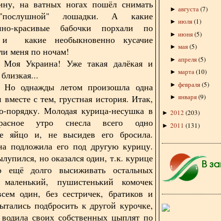
ину, на ватных ногах пошёл снимать
августа
(
7
)
►
послушной" лошадки. А какие
июля
(
1
)
►
нно-красивые бабочки порхали по
июня
(
5
)
►
, и какие необыкновенно кусачие
мая
(
5
)
►
ли меня по ночам!
апреля
(
5
)
►
аина! Уже такая далёкая и
марта
(
10
)
►
близкая...
февраля
(
5
)
►
жды летом произошла одна
января
(
9
)
 вместе с тем, грустная история. Итак,
►
о-порядку. Молодая курица-несушка в
2012
(
203
)
►
расное утро снесла всего одно
2011
(
131
)
►
ое яйцо и, не высидев его бросила.
на подложила его под другую курицу.
лупился, но оказался один, т.к. курице
 ещё долго высиживать остальных
маленький, пушистенький комочек
всем один, без сестричек, братиков и
ытались подбросить к другой курочке,
 водила своих собственных цыплят по