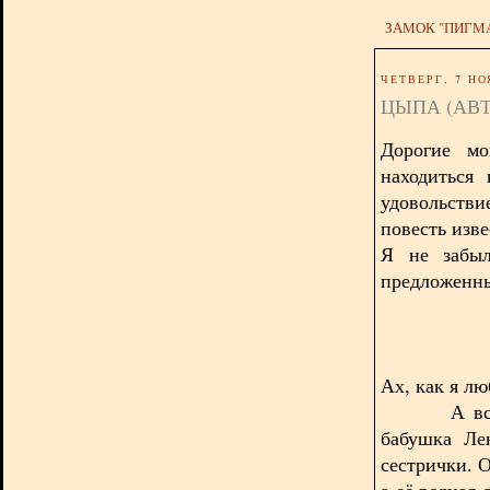
ЗАМОК "ПИГМ
ЧЕТВЕРГ, 7 НО
ЦЫПА (АВ
Дорогие мо
находиться
удовольств
повесть изв
Я не забыл
предложенны
Ах, как я л
А всё пот
бабушка Ле
сестрички. 
а её родная 