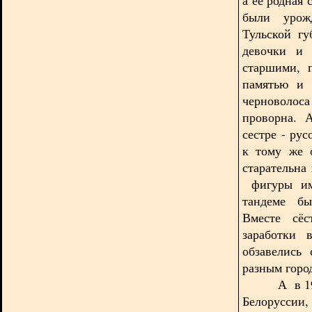
были урож
Тульской г
девочки и 
старшими, 
памятью и 
черноволо
проворна. 
сестре - рус
к тому же 
старательна
фигуры име
тандеме бы
Вместе сёс
заработки 
обзавелись
разным горо
А в 1960 г
Белоруссии,