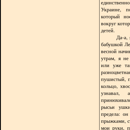
единственно
Украине, п
который но
вокруг кото
детей.
Да-а, я оч
бабушкой Ле
весной начи
утрам, я не
или уже та
разноцветн
пушистый, п
кольцо, хво
узнавал, 
принюхивал
рысьи ушки
предела: он
прыжками, с
мои руки, 