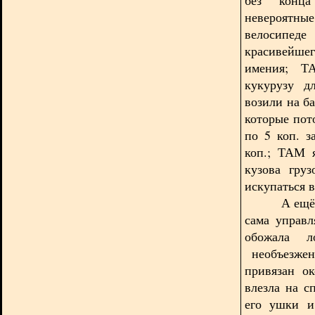
невероятн
велосипеде
красивейше
имения; Т
кукурузу 
возили на б
которые пот
по 5 коп. з
коп.; ТАМ 
кузова гру
искупаться 
А ещё деду
сама управл
обожала л
необъезжен
привязан ок
влезла на с
его ушки и