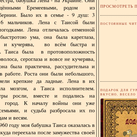
ПРОСМОТРЕТЬ 
дёнными Еремеевыми, родом из
убернии. Было их в семье - 9 душ: 3
6 мальчиков. Лена с Таисой были
ПОСТОЯННЫЕ ЧИТ
погодками. Лена отличалась отменной
быстротою ума, она была кареглаза,
са и кучерява, во всём быстра и
А Таиса была в протовоположность
оволоса, сероглаза и вовсе не кучерява,
она была практична, рассудительна и
 в работе. Роста они были небольшого,
ли крепкие да ладные. Лена в их
ла мозгом, а Таиса исполнителем.
ПОДАРОК ДЛЯ ГУ
тры росли, вместе и подались на
ВКУСНО, ВЕСЕЛО
в город. К началу войны они уже
 семьями, и судьба разбросала их по
дам и весям.
оду моя бабушка Таиса оказалась в
 куда переехала после замужества своей