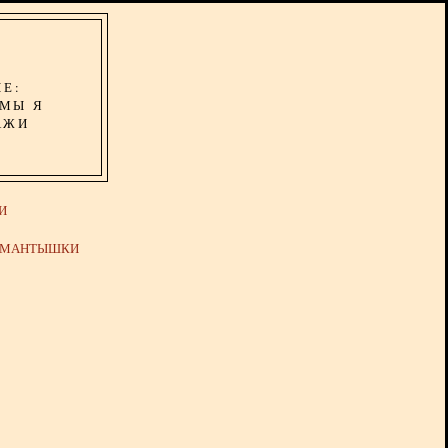
ИЕ:
ОМЫ Я
АЖИ
И
Й МАНТЫШКИ