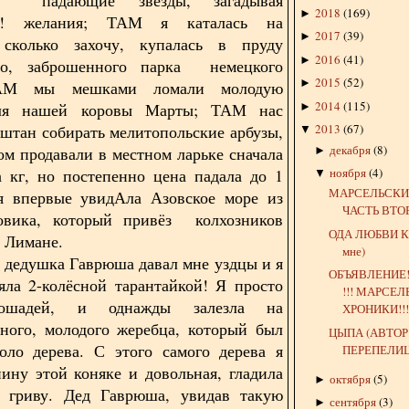
2018
(
169
)
►
ые! желания; ТАМ я каталась на
2017
(
39
)
►
 сколько захочу, купалась в пруду
2016
(
41
)
►
го, заброшенного парка немецкого
2015
(
52
)
►
АМ мы мешками ломали молодую
2014
(
115
)
для нашей коровы Марты; ТАМ нас
►
аштан собирать мелитопольские арбузы,
2013
(
67
)
▼
декабря
(
8
)
ом продавали в местном ларьке сначала
►
а кг, но постепенно цена падала до 1
ноября
(
4
)
▼
МАРСЕЛЬСКИ
я впервые увидАла Азовское море из
ЧАСТЬ ВТО
зовика, который привёз колхозников
ОДА ЛЮБВИ К С
в Лимане.
мне)
шка Гаврюша давал мне уздцы и я
ОБЪЯВЛЕНИЕ!
яла 2-колёсной тарантайкой! Я просто
!!! МАРСЕ
ошадей, и однажды залезла на
ХРОНИКИ!!
ного, молодого жеребца, который был
ЦЫПА (АВТОР
оло дерева. С этого самого дерева я
ПЕРЕПЕЛИ
пину этой коняке и довольная, гладила
октября
(
5
)
►
 гриву. Дед Гаврюша, увидав такую
сентября
(
3
)
►