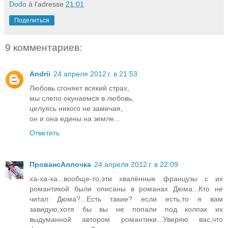
Dodo
à l'adresse
21:01
Поделиться
9 комментариев:
Andrii
24 апреля 2012 г. в 21:53
Любовь сгоняет всякий страх,
мы слепо окунаемся в любовь,
целуясь никого не замечая,
он и она едины на земле...
Ответить
ПровансАллочка
24 апреля 2012 г. в 22:09
ха-ха-ха...вообще-то,эти хвалённые французы с их
романтикой были описаны в романах Дюма...Кто не
читал Дюма?...Есть такие? если есть,то я вам
завидую,хотя бы вы не попали под колпак их
выдуманной автором романтики...Уверяю вас,что