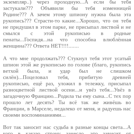
экземпляр..) через проходную...А если бы тебя
застукали??? Объявили бы тебя изменницей
Родине??? А зачем этому шпиону нужна была эта
рукопись??? Страсти-то какие...Хорошо, что он тебя
не придушил в этом парке, не присыпал листвой и не
смылся с этой рукописью в родные
пенаты...Госпидя...на что способна влюблённая
женщина??? Ответа НЕТ!!!!.......
А что мне продолжать??? Стукнул тебя этот усатый
шпион этой же рукописью по голове (благо, рукопись
ветхой была, и удар был не слишком
силён)...Поцеловал тебя, прибитую древней
рукописью, ещё раз, уложил в тележку, присыпал
разноцветной листвой осени...и увёз тебя...Увёз в
загадочную Францию...Родила ты ему сына...С тех пор
прошло лет десять? Ты всё так же живёшь во
Франции, в Марселе, недалеко от меня, и радуешь нас
своими воспоминаниями...
Вот так заносит нас судьба в разные концы света...А
кого в
какую страну занесло, это зависит от