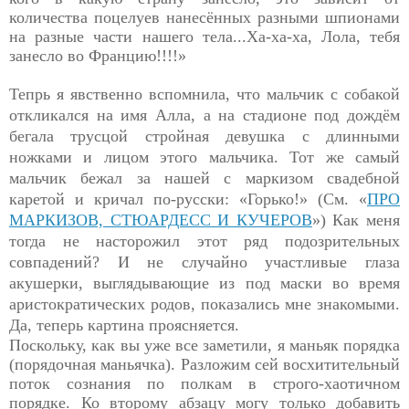
количества поцелуев нанесённых разными шпионами
на разные части нашего тела...Ха-ха-ха, Лола, тебя
занесло во Францию!!!!»
Тепрь я явственно вспомнила, что мальчик с собакой
откликался на имя Алла, а на стадионе под дождём
бегала трусцой стройная девушка с длинными
ножками и лицом этого мальчика. Тот же самый
мальчик бежал за нашей с маркизом свадебной
каретой и кричал по-русски: «Горько!» (См. «
ПРО
МАРКИЗОВ, СТЮАРДЕСС И КУЧЕРОВ
»)
Как меня
тогда не насторожил этот ряд подозрительных
совпадений? И не случайно участливые глаза
акушерки, выглядывающие из под маски во время
аристократических родов, показались мне знакомыми.
Да, теперь картина проясняется.
Поскольку, как вы уже все заметили, я маньяк порядка
(порядочная маньячка). Разложим сей восхитительный
поток сознания по полкам в строго-хаотичном
порядке. Ко второму абзацу могу только добавить