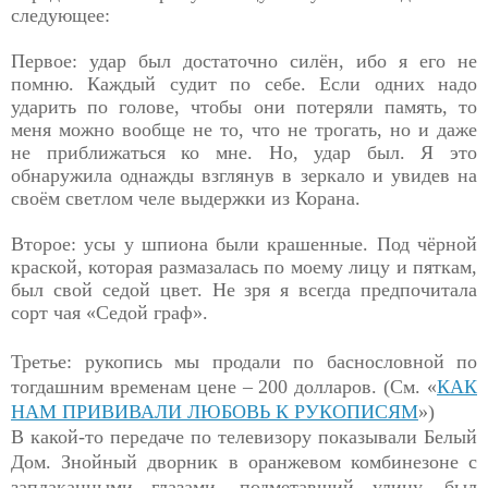
следующее:
Первое: удар был достаточно силён, ибо я его не
помню. Каждый судит по себе. Если одних надо
ударить по голове, чтобы они потеряли память, то
меня можно вообще не то, что не трогать, но и даже
не приближаться ко мне. Но, удар был. Я это
обнаружила однажды взглянув в зеркало и увидев на
своём светлом челе выдержки из Корана.
Второе: усы у шпиона были крашенные. Под чёрной
краской, которая размазалась по моему лицу и пяткам,
был свой седой цвет. Не зря я всегда предпочитала
сорт чая «Седой граф».
Третье: рукопись мы продали по баснословной по
тогдашним временам цене – 200 долларов. (См. «
КАК
НАМ ПРИВИВАЛИ ЛЮБОВЬ К РУКОПИСЯМ
»)
В какой-то передаче по телевизору показывали Белый
Дом. Знойный дворник в оранжевом комбинезоне с
заплаканными глазами, подметавший улицу, был