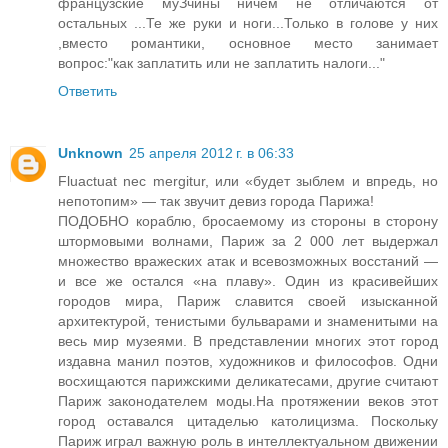
французские муЗчины ничем не отличаются от
остальных ...Те же руки и ноги...Только в голове у них
,вместо романтики, основное место занимает
вопрос:"как заплатить или не заплатить налоги..."
Ответить
Unknown
25 апреля 2012 г. в 06:33
Fluactuat nec mergitur, или «будет зыблем и впредь, но
непотопим» — так звучит девиз города Парижа!
ПОДОБНО кораблю, бросаемому из стороны в сторону
штормовыми волнами, Париж за 2 000 лет выдержал
множество вражеских атак и всевозможных восстаний —
и все же остался «на плаву». Один из красивейших
городов мира, Париж славится своей изысканной
архитектурой, тенистыми бульварами и знаменитыми на
весь мир музеями. В представлении многих этот город
издавна манил поэтов, художников и философов. Одни
восхищаются парижскими деликатесами, другие считают
Париж законодателем моды.На протяжении веков этот
город оставался цитаделью католицизма. Поскольку
Париж играл важную роль в интеллектуальном движении