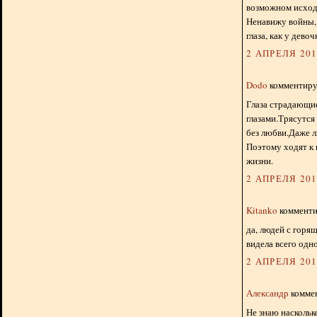
возможном исход
Ненавижу войны, 
глаза, как у дево
2 АПРЕЛЯ 2012
Dodo
комментируе
Глаза страдающие
глазами.Трясутся 
без любви.Даже 
Поэтому ходят к 
жизни.
2 АПРЕЛЯ 2012
Kitanko
комментир
да, людей с горя
видела всего одно
2 АПРЕЛЯ 2012
Александр
коммен
Не знаю наскольк