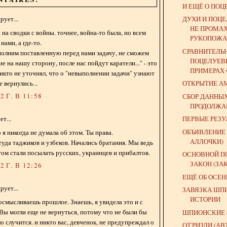
И ЕЩЁ О ПОЦ
ДУХИ И ПОЦЕ
ует...
НЕ ПРОМА
на сводки с войны. точнее, война-то была, но всем
РУКОПОЖ
 нами, а где-то.
СРАВНИТЕЛЬ
ыполним поставленную перед нами задачу, не сможем
ПОЦЕЛУЕВЕ
е на нашу сторону, после нас пойдут каратели..." - это
ПРИМЕРАХ Ф
икто не уточнял, что о "невыполнении задачи" узнают
е вернулись...
ОТКРЫТИЕ А
 Г. В 11:58
СБОР ДАННЫ
ПРОДОЛЖА
ПЕРВЫЕ РЕЗУЛ
т...
ОБЪЯВЛЕНИЕ 
 я никогда не думала об этом. Ты права.
АЛЛОЧКИ)
туда таджиков и узбеков. Начались братания. Мы ведь
том стали посылать русских, украинцев и прибалтов.
ОСНОВНОЙ П
ЗАКОН (ЗА
 Г. В 12:26
ЕЩЁ ОБ ОСЕН
ует...
ЗАВЯЗКА ШП
ИСТОРИИ
 осмысливаешь прошлое. Знаешь, я увидела это и с
Вы могли еще не вернуться, потому что не были бы
ШПИОНСКИЕ 
о случится. и никто вас, девченок, не предупреждал о
О'ГРИЗЛИ (АВ