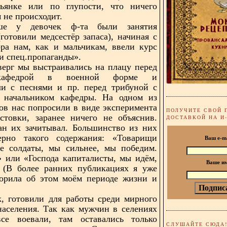
ьянке или по глупости, что ничего
 не происходит.
ше у девочек ф-та были занятия
(готовили медсестёр запаса), начиная с
ора нам,
как и мальчикам, ввели курс
и спец.пропаганды».
ерг мы выстраивались на плацу перед
кафедрой в военной форме и
ли с песнями и пр.
перед трибуной с
 начальником кафедры. На одном из
ов нас попросили в виде эксперимента
ПОЛУЧИТЕ СВОЙ 
стовки, заранее ничего не объяснив.
ДОСТАВКОЙ НА И
ан их зачитывал. Большинство из них
рно такого содержания: «Товарищи
Ваш e-m
ие солдаты, мы сильнее, мы победим.
» или «Господа капиталисты, мы идём,
Ваше и
» (В более ранних публикациях я уже
ворила об этом моём периоде жизни и
к, готовили для работы среди мирного
населения. Так как мужчин в селениях
все воевали,
там оставались только
СЛУШАЙТЕ СЮДА