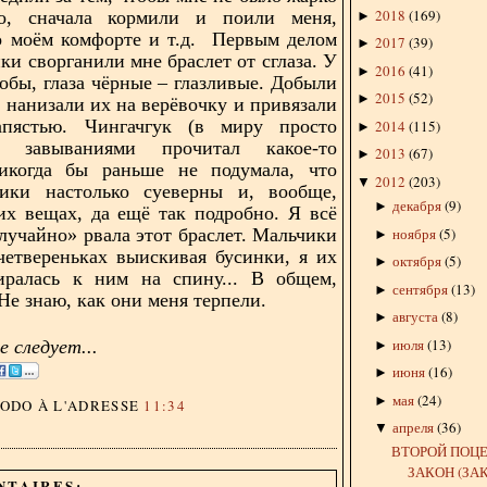
2018
(
169
)
о, сначала кормили и поили меня,
►
о моём комфорте и т.д. Первым делом
2017
(
39
)
►
ки сворганили мне браслет от сглаза. У
2016
(
41
)
►
кобы, глаза чёрные – глазливые. Добыли
2015
(
52
)
►
, нанизали их на верёвочку и привязали
пястью. Чингачгук (в миру просто
2014
(
115
)
►
 завываниями прочитал какое-то
2013
(
67
)
►
Никогда бы раньше не подумала, что
2012
(
203
)
▼
ики настолько суеверны и, вообще,
декабря
(
9
)
►
их вещах, да ещё так подробно. Я всё
ноября
(
5
)
случайно» рвала этот браслет. Мальчики
►
четвереньках выискивая бусинки, я их
октября
(
5
)
►
биралась к ним на спину... В общем,
сентября
(
13
)
►
Не знаю, как они меня терпели.
августа
(
8
)
►
июля
(
13
)
 следует...
►
июня
(
16
)
►
мая
(
24
)
►
DODO
À L'ADRESSE
11:34
апреля
(
36
)
▼
ВТОРОЙ ПОЦ
ЗАКОН (ЗАК
NTAIRES: