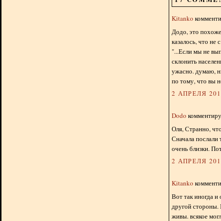
Kitanko
комментир
Додо, это похоже 
казалось, что не с
"...Если мы не в
склонить населени
ужасно. думаю, н
по тому, что вы н
2 АПРЕЛЯ 2012
Dodo
комментируе
Оля, Странно, что
Сначала послали 
очень близки. По
2 АПРЕЛЯ 2012
Kitanko
комментир
Вот так иногда и
другой стороны. 
живы. всякое могл