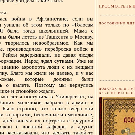
ервые увидела такие глаза.
ПРОСМОТРЕТЬ 
ека.
лась война в Афганистане, если вы
ПОСТОЯННЫЕ ЧИТ
мы
узнали об этом только по «Голосам
 Я была тогда
школьницей. Мама с
ны были лететь из Ташкента в Москву.
у творилось невообразимое. Как мы
е, производилась переброска войск в
. Рейсы задерживали, не давая людям
ормации. Народ ждал сутками. Уже на
к зданию аэропорта люди с их вещами
лку. Благо мы жили не далеко, и у нас
комые, которые должны были
ть о вылете. Поэтому мы вернулись
ПОДАРОК ДЛЯ ГУ
ушке и спокойно ждали.
ВКУСНО, ВЕСЕЛО
лько лет я поступила в Университет, на
Наших мальчиков забрали в армию в
. Было
странно, что только вчера они
ми за партами,
беспечные и смешливые,
у дней висели их
портреты с траурной
олкан с военной кафедры и другие
и рассказывали, что, дескать, такой-то