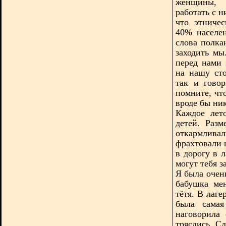
женщины, 
работать с 
что этниче
40% населен
слова полка
заходить м
перед нами 
на нашу сто
так и гово
помните, что
вроде бы ни
Каждое лет
детей.
Разм
откармлив
фрахтовали 
в дорогу в 
могут тебя з
Я была очен
бабушка
ме
тётя. В лаге
была самая
наговорила
тряслись. С