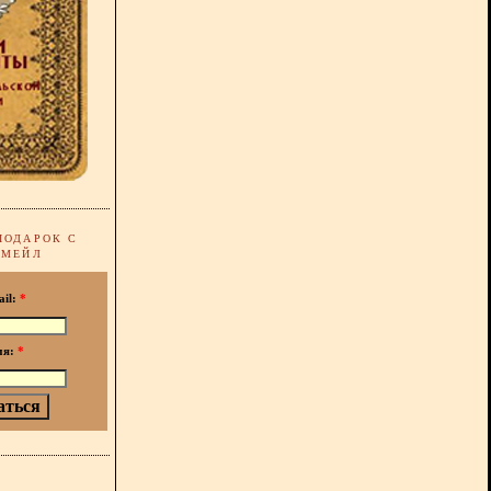
ПОДАРОК С
-МЕЙЛ
ail:
*
мя:
*
!