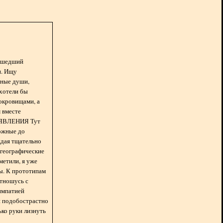
асшедший
н. Ищу
нные души,
хотели бы
окровищами, а
 вместе
БЪЯВЛЕНИЯ Тут
ожные до
ждая тщательно
 географические
метили, я уже
ды. К прототипам
отношусь с
импатией
 и подобострастно
лько руки лизнуть