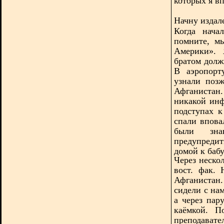
которых я вп
Начну издал
Когда нача
помните, 
Америки».
братом долж
В аэропорт
узнали позж
Афганистан
никакой инф
подступах 
спали впова
были зна
предупреди
домой к баб
Через неско
вост. фак.
Афганистан
сидели с на
а через пар
каёмкой. П
преподавател