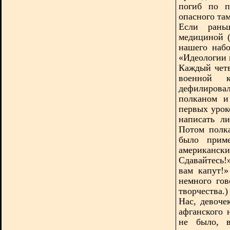
погиб по п
опасного там
Если рань
медициной
нашего наб
«Идеологии 
Каждый четв
военной
дефилирова
полканом и
первых урок
написать ли
Потом полк
было приме
американск
Сдавайтесь!
вам капут!
немного го
творчества.)
Нас, девоче
афганского
не было, 