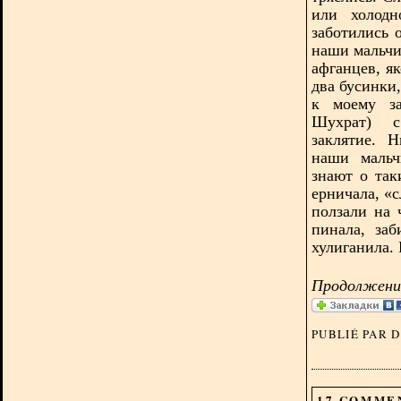
или холодн
заботились 
наши мальчи
афганцев, я
два бусинки
к моему за
Шухрат) с
заклятие. 
наши мальч
знают о так
ерничала, «
ползали на 
пинала, за
хулиганила. 
Продолжение
PUBLIÉ PAR 
17 COMME