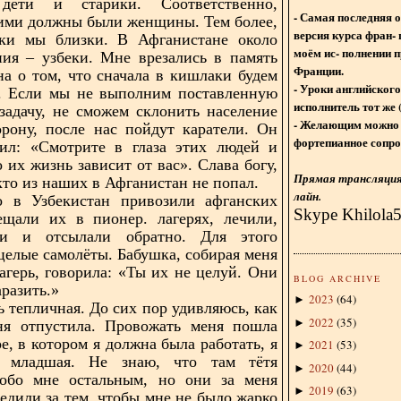
дети и старики. Соответственно,
- Самая последняя 
ними должны были женщины. Тем более,
версия курса фран- 
ски мы близки. В Афганистане около
моём ис- полнении п
ия – узбеки. Мне врезались в память
Франции.
на о том, что сначала в кишлаки будем
- Уроки английского
ы. Если мы не выполним поставленную
исполнитель тот же 
задачу, не сможем склонить население
- Желающим можно 
рону, после нас пойдут каратели. Он
фортепианное сопро
рил: «Смотрите в глаза этих людей и
 их жизнь зависит от вас». Слава богу,
Прямая трансляция 
кто из наших в Афганистан не попал.
лайн.
о в Узбекистан привозили афганских
Skype Khilola
ещали их в пионер. лагерях, лечили,
али и
отсылали обратно. Для этого
целые самолёты. Бабушка, собирая меня
лагерь, говорила: «Ты их не целуй. Они
BLOG ARCHIVE
аразить.»
2023
(
64
)
►
ь тепличная. До сих пор удивляюсь, как
2022
(
35
)
►
ня отпустила. Провожать меня пошла
ре, в котором я должна была работать, я
2021
(
53
)
►
 младшая. Не знаю, что там тётя
2020
(
44
)
►
 обо мне остальным, но они за меня
2019
(
63
)
►
ледили за тем, чтобы мне не было жарко