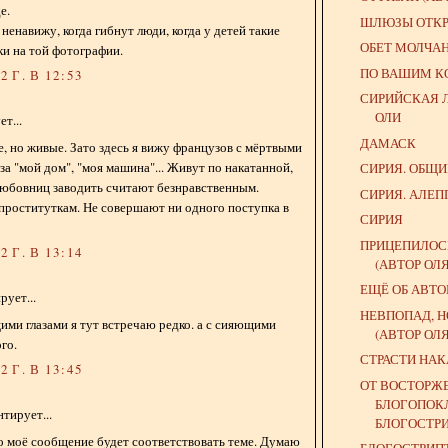
е.
ШЛЮЗЫ ОТКРЫ
ненавижу, когда гибнут люди, когда у детей такие
ОБЕТ МОЛЧА
чки на той фотографии.
ПО ВАШИМ 
 Г. В 12:53
СИРИЙСКАЯ 
ОЛИ
т...
ДАМАСК
, но живые. Зато здесь я вижу французов с мёртвыми
за "мой дом", "моя машина"... Живут по накатанной,
СИРИЯ. ОБЩ
любовниц заводить считают безнравственным.
СИРИЯ. АЛЕП
проституткам. Не совершают ни одного поступка в
СИРИЯ
ПРИЦЕПИЛОС
 Г. В 13:14
(АВТОР ОЛ
ЕЩЁ ОБ АВТ
ует...
НЕВПОПАД, Н
щими глазами я тут встречаю редко. а с сияющими
(АВТОР ОЛ
го.
СТРАСТИ НА
 Г. В 13:45
ОТ ВОСТОРЖ
БЛОГОПОК
тирует...
БЛОГОСТР
о моё сообщение будет соответствовать теме. Думаю