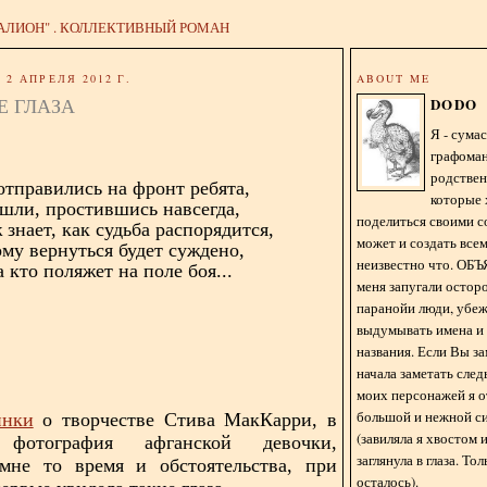
АЛИОН" . КОЛЛЕКТИВНЫЙ РОМАН
2 АПРЕЛЯ 2012 Г.
ABOUT ME
Е ГЛАЗА
DODO
Я - сум
графома
родстве
.отправились на фронт ребята,
которые 
шли, простившись навсегда,
поделиться своими с
 знает, как судьба распорядится,
может и создать всем
ому вернуться будет суждено,
неизвестно что. О
а кто поляжет на поле боя...
меня запугали остор
паранойи люди, убе
выдумывать имена и
названия. Если Вы за
начала заметать сле
моих персонажей я 
большой и нежной с
инки
о творчестве Стива МакКарри, в
(завиляла я хвостом
, фотография афганской девочки,
заглянула в глаза. То
мне то время и обстоятельства, при
осталось).