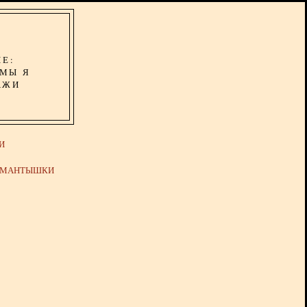
ИЕ:
ОМЫ Я
АЖИ
И
Й МАНТЫШКИ