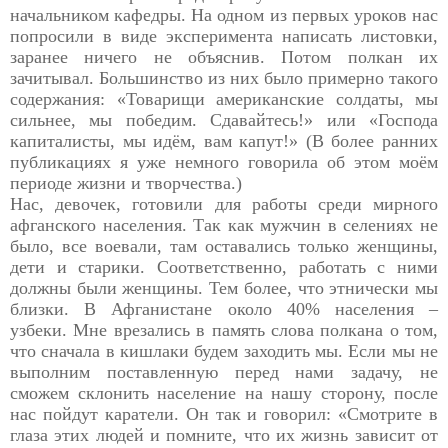
начальником кафедры. На одном из первых уроков нас
попросили в виде эксперимента написать листовки,
заранее ничего не объяснив. Потом полкан их
зачитывал. Большинство из них было примерно такого
содержания: «Товарищи американские солдаты, мы
сильнее, мы победим. Сдавайтесь!» или «Господа
капиталисты, мы идём, вам капут!» (В более ранних
публикациях я уже немного говорила об этом моём
периоде жизни и творчества.)
Нас, девочек, готовили для работы среди мирного
афганского
населения. Так как мужчин в селениях не
было, все воевали,
там оставались только женщины,
дети и старики. Соответственно, работать с ними
должны были женщины. Тем более, что этнически мы
близки. В Афганистане около 40% населения –
узбеки. Мне врезались в память слова полкана о том,
что сначала в кишлаки будем заходить мы. Если мы не
выполним поставленную перед нами задачу, не
сможем склонить население на нашу сторону, после
нас пойдут каратели. Он так и говорил: «Смотрите в
глаза этих людей и помните, что их жизнь зависит от