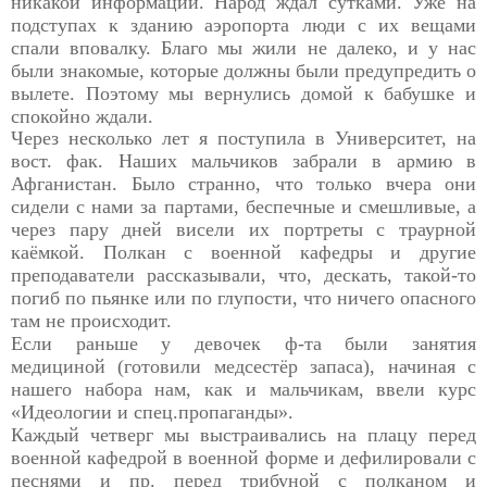
никакой информации. Народ ждал сутками. Уже на
подступах к зданию аэропорта люди с их вещами
спали вповалку. Благо мы жили не далеко, и у нас
были знакомые, которые должны были предупредить о
вылете. Поэтому мы вернулись домой к бабушке и
спокойно ждали.
Через несколько лет я поступила в Университет, на
вост. фак.
Наших мальчиков забрали в армию в
Афганистан. Было
странно, что только вчера они
сидели с нами за партами,
беспечные и смешливые, а
через пару дней висели их
портреты с траурной
каёмкой. Полкан с военной кафедры и другие
преподаватели рассказывали, что, дескать, такой-то
погиб по пьянке или по глупости, что ничего опасного
там не происходит.
Если раньше у девочек ф-та были занятия
медициной
(готовили медсестёр запаса), начиная с
нашего набора нам,
как и мальчикам, ввели курс
«Идеологии и спец.пропаганды».
Каждый четверг мы выстраивались на плацу перед
военной
кафедрой в военной форме и дефилировали с
песнями и пр.
перед трибуной с полканом и