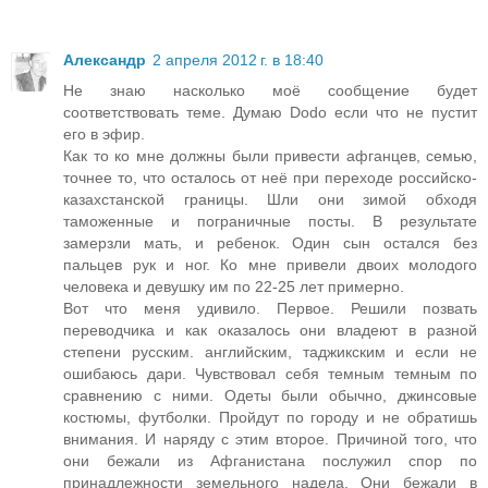
Александр
2 апреля 2012 г. в 18:40
Не знаю насколько моё сообщение будет
соответствовать теме. Думаю Dodo если что не пустит
его в эфир.
Как то ко мне должны были привести афганцев, семью,
точнее то, что осталось от неё при переходе российско-
казахстанской границы. Шли они зимой обходя
таможенные и пограничные посты. В результате
замерзли мать, и ребенок. Один сын остался без
пальцев рук и ног. Ко мне привели двоих молодого
человека и девушку им по 22-25 лет примерно.
Вот что меня удивило. Первое. Решили позвать
переводчика и как оказалось они владеют в разной
степени русским. английским, таджикским и если не
ошибаюсь дари. Чувствовал себя темным темным по
сравнению с ними. Одеты были обычно, джинсовые
костюмы, футболки. Пройдут по городу и не обратишь
внимания. И наряду с этим второе. Причиной того, что
они бежали из Афганистана послужил спор по
принадлежности земельного надела. Они бежали в