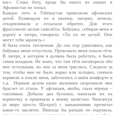
вас». Слава богу, вроде бы никто из наших в
Афганистан не попал.
Каждое лето в Узбекистан привозили афганских
детей.
Размещали их в пионер. лагерях, лечили,
откармливали и
отсылали обратно. Для этого
фрахтовали целые самолёты. Бабушка, собирая меня в
дорогу в лагерь, говорила: «Ты их не целуй. Они
могут тебя заразить.»
Я была очень тепличная. До сих пор удивляюсь, как
бабушка
меня отпустила. Провожать меня пошла тётя.
В лагере, в котором я должна была работать, я была
самая младшая. Не знаю, что там тётя наговорила обо
мне остальным, но они за меня тряслись. Следили за
тем, чтобы мне не было жарко или холодно, сначала
кормили и поили меня, заботились о моём комфорте и
т.д. Первым делом наши мальчики сворганили мне
браслет от сглаза. У афганцев, якобы, глаза чёрные –
глазливые. Добыли два бусинки, нанизали их на
верёвочку и привязали к моему запястью. Чингачгук
(в миру просто Шухрат) с завываниями прочитал
какое-то заклятие. Никогда бы раньше не подумала,