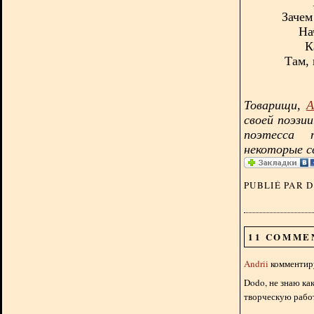
Зачем
На
К
Там, 
Товарищи,
А
своей поэзи
поэтесса 
некоторые с
PUBLIÉ PAR 
11 COMME
Andrii
комментиру
Dodo, не знаю как
творческую работ