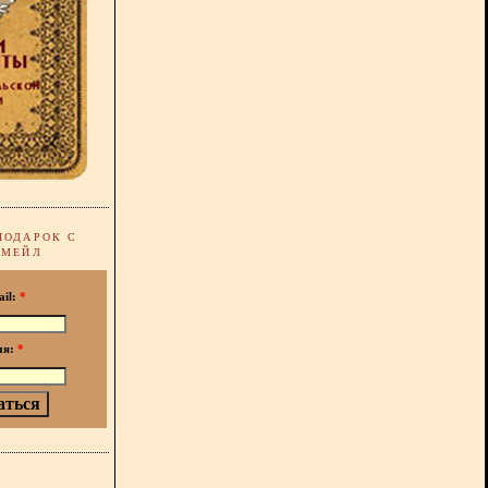
ПОДАРОК С
-МЕЙЛ
ail:
*
мя:
*
!