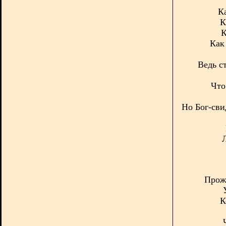
Ка
К
К
Как
Ведь с
Что
Но Бог-сви
Прожи
К