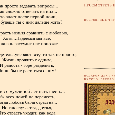
ПРОСМОТРЕТЬ 
к просто задавать вопросы...
ак сложно отвечать на них...
то знает после первой ночи,
ПОСТОЯННЫЕ ЧИТ
 будешь ты с ним дальше жить?
трасть нельзя сравнить с любовью,
Хотя...Надеемся мы все,
 жизнь рассудит нас попозже...
детель..уверяют все,что так не просто,
Жизнь прожить с одним,
И радость - горе разделить,
Лишь бы не растаться с ним!
ПОДАРОК ДЛЯ ГУ
ВКУСНО, ВЕСЕЛО
в с мужчиной лет пять-шесть...
Уж всех ночей не перечесть,
огда любовь была страстна...
Но так случается, друзья,
Что страсть уходит, как вода