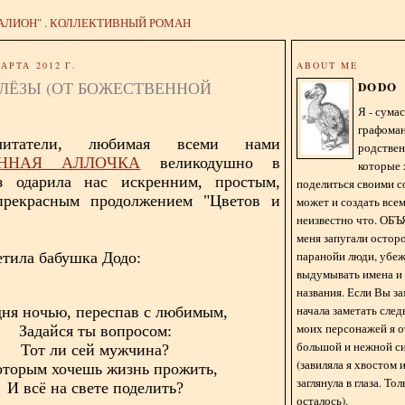
АЛИОН" . КОЛЛЕКТИВНЫЙ РОМАН
АРТА 2012 Г.
ABOUT ME
СЛЁЗЫ (ОТ БОЖЕСТВЕННОЙ
DODO
Я - сум
графома
читатели, любимая всеми нами
родстве
ЕННАЯ АЛЛОЧКА
великодушно в
которые 
з одарила нас искренним, простым,
поделиться своими с
рекрасным продолжением "Цветов и
может и создать всем
неизвестно что. О
меня запугали остор
паранойи люди, убе
етила бабушка Додо:
выдумывать имена и
названия. Если Вы за
начала заметать сле
дня ночью, переспав с любимым,
моих персонажей я 
Задайся ты вопросом:
большой и нежной с
Тот ли сей мужчина?
(завиляла я хвостом
оторым хочешь жизнь прожить,
заглянула в глаза. То
И всё на свете поделить?
осталось).