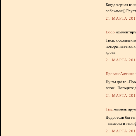
Когда черная кош
собаками:)) Грус
21 МАРТА 2012
Dodo
комментируе
Тиса, к сожалению
поворачивается к
кровь.
21 МАРТА 2012
ПровансАллочка
Ну вы даёте...Пр
легче...Погодите,
21 МАРТА 2012
Tisa
комментирует
Додо, если бы ты
- вымесел и твоя 
21 МАРТА 2012