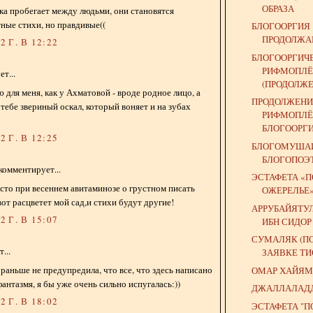
ОБРАЗА
ка пробегает между людьми, они становятся
тные стихи, но правдивые((
БЛОГООРГИЯ
ПРОДОЛЖАЕ
 Г. В 12:22
БЛОГООРГИЧ
РИФМОПЛЁ
т...
(ПРОДОЛЖЕ
 для меня, как у Ахматовой - вроде родное лицо, а
ПРОДОЛЖЕНИ
 тебе звериный оскал, который воняет и на зубах
РИФМОПЛЁ
БЛОГООРГ
 Г. В 12:25
БЛОГОМУШАИ
БЛОГОПОЭ
комментирует...
ЭСТАФЕТА «
осто при весеннем авитаминозе о грустном писать
ОЖЕРЕЛЬЕ
вот расцветет мой сад,и стихи будут другие!
АРРУБАЙЯТУ
 Г. В 15:07
ИБН СИДОР
СУМАЛЯК (П
...
ЗАЯВКЕ ТИ
 раньше не предупредила, что все, что здесь написано
ОМАР ХАЙЯМ 
фантазмя, я бы уже очень сильно испугалась:))
ДЖАЛЛАЛАД
 Г. В 18:02
ЭСТАФЕТА "