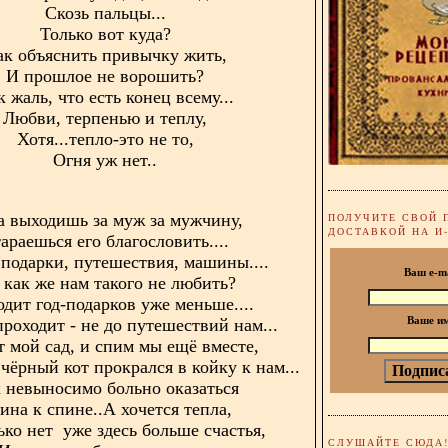
Скозь пальцы...
Только вот куда?
ак объяснить привычку жить,
И прошлое не ворошить?
 жаль, что есть конец всему...
Любви, терпенью и теплу,
Хотя...тепло-это не то,
Огня уж нет..
а выходишь за муж за мужчину,
ПОЛУЧИТЕ СВОЙ 
ДОСТАВКОЙ НА И
араешься его благословить....
подарки, путешествия, машины....
Ваш e-m
 как же нам такого не любить?
дит год-подарков уже меньше....
роходит - не до путешествий нам...
Ваше и
т мой сад, и спим мы ещё вместе,
чёрный кот прокрался в койку к нам...
 невыносимо больно оказаться
ина к спине..А хочется тепла,
ько нет уже здесь больше счастья,
СЛУШАЙТЕ СЮДА