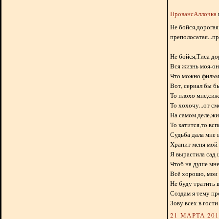
ПровансАллочка
Не бойся,дорогая
преполосатая...п
Не бойся,Тиса до
Вся жизнь моя-он
Что можно фильм 
Вот, сериал бы б
То плохо мне,сиж
То хохочу...от см
На самом деле,жи
То катится,то вспя
Судьба дала мне 
Хранит меня мой
Я вырастила сад 
Чтоб на душе мне
Всё хорошо, мои 
Не буду тратить в
Создам я тему пр
Зову всех в гости
21 МАРТА 2012