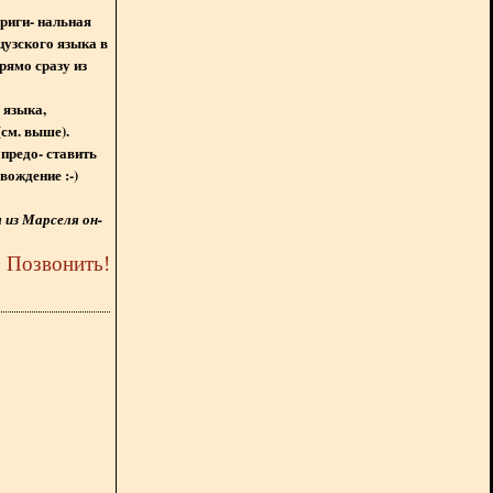
ориги- нальная
цузского языка в
рямо сразу из
 языка,
(см. выше).
предо- ставить
вождение :-)
из Марселя он-
5
Позвонить
!