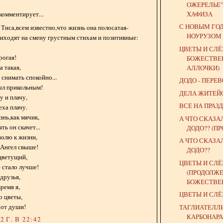
ОЖЕРЕЛЬЕ" 
ХАФИЗА
комментирует...
С НОВЫМ ГОД
 Тиса,всем известно,что жизнь она полосатая-
НОУРУЗОМ 
риходят на смену грустным стихам и позитивные:
ЦВЕТЫ И СЛЁ
рогая!
БОЖЕСТВЕ
а такая,
АЛЛОЧКИ)
снимать спокойно...
ДОДО - ПЕРЕ
ыл прикольным!
ДЕЛА ЖИТЕЙ
у и плачу,
ВСЕ НА ПРАЗД
еха плачу.
знь,как мячик,
А ЧТО СКАЗА
ть он скачет...
ДОДО?? (П
волю к жизни,
А ЧТО СКАЗА
 Ангел свыше!
ДОДО??
цветущий,
ЦВЕТЫ И СЛ
 стало лучше!
(ПРОДОЛЖЕ
друзья,
БОЖЕСТВЕ
ремя я,
ЦВЕТЫ И СЛ
о цветы,
 от души!
ТАГЛИАТЕЛЛИ
КАРБОНАРА
 Г. В 22:42