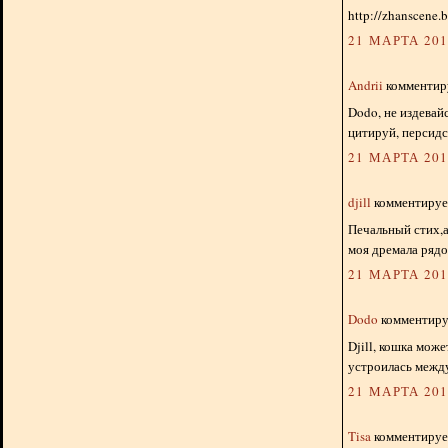
http://zhanscene.
21 МАРТА 2012
Andrii
комментиру
Dodo, не издевай
цитируй, персидс
21 МАРТА 2012
djill
комментирует
Печальный стих,а
моя дремала рядо
21 МАРТА 2012
Dodo
комментируе
Djill, кошка може
устроилась между
21 МАРТА 2012
Tisa
комментирует