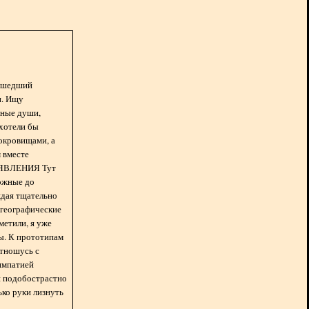
асшедший
н. Ищу
нные души,
хотели бы
окровищами, а
 вместе
БЪЯВЛЕНИЯ Тут
ожные до
ждая тщательно
 географические
метили, я уже
ды. К прототипам
отношусь с
импатией
 и подобострастно
лько руки лизнуть