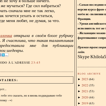
И не хочу я больше ничего.
- Самая последняя 
 же мучаться? Где сил набраться?
версия курса фран- 
чать сначала мне не так легко,
моём ис- полнении п
ак хочется уехать и остаться,
Франции.
где меня любят, не думая, за что.
- Уроки английского
исполнитель тот же 
- Желающим можно 
ллочка
открыла в своём блоге рубрику
фортепианное сопро
и. Я счастлива, что такая талантливая
предоставила мне для публикации
Прямая трансляция 
вои шедевры.
лайн.
Skype Khilola
DODO
À L'ADRESSE
23:45
BLOG ARCHIVE
2023
(
64
)
►
NTAIRES:
2022
(
35
)
►
ет...
2021
(
53
)
►
 тебе это сказать, но я вновь подкидываю тебе
2020
(
44
)
►
енку - =)
2019
(
63
)
►