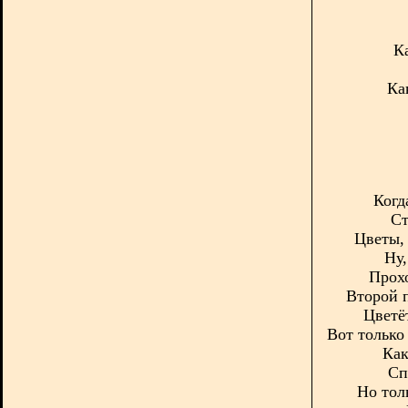
К
Как
Когд
Ст
Цветы, 
Ну,
Прохо
Второй п
Цветё
Вот только 
Как
Сп
Но тол