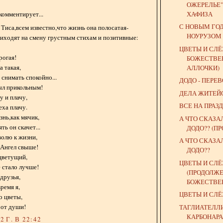
ОЖЕРЕЛЬЕ" 
ХАФИЗА
комментирует...
С НОВЫМ ГОД
 Тиса,всем известно,что жизнь она полосатая-
НОУРУЗОМ 
риходят на смену грустным стихам и позитивные:
ЦВЕТЫ И СЛЁ
рогая!
БОЖЕСТВЕ
а такая,
АЛЛОЧКИ)
снимать спокойно...
ДОДО - ПЕРЕ
ыл прикольным!
ДЕЛА ЖИТЕЙ
у и плачу,
ВСЕ НА ПРАЗД
еха плачу.
знь,как мячик,
А ЧТО СКАЗА
ть он скачет...
ДОДО?? (П
волю к жизни,
А ЧТО СКАЗА
 Ангел свыше!
ДОДО??
цветущий,
ЦВЕТЫ И СЛ
 стало лучше!
(ПРОДОЛЖЕ
друзья,
БОЖЕСТВЕ
ремя я,
ЦВЕТЫ И СЛ
о цветы,
 от души!
ТАГЛИАТЕЛЛИ
КАРБОНАРА
 Г. В 22:42