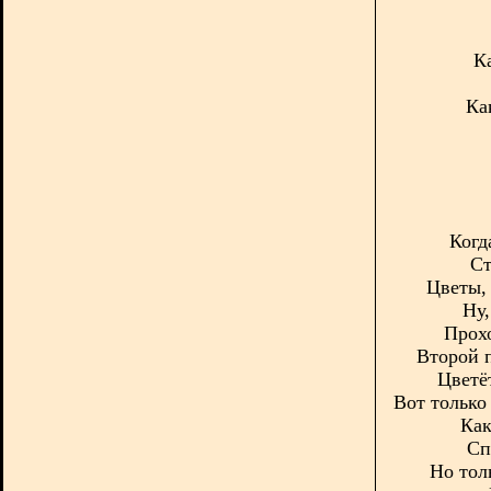
К
Как
Когд
Ст
Цветы, 
Ну,
Прохо
Второй п
Цветё
Вот только 
Как
Сп
Но тол