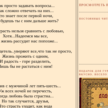
ПРОСМОТРЕТЬ 
к просто задавать вопросы...
ак сложно отвечать на них...
то знает после первой ночи,
ПОСТОЯННЫЕ ЧИТ
 будешь ты с ним дальше жить?
трасть нельзя сравнить с любовью,
Хотя...Надеемся мы все,
 жизнь рассудит нас попозже...
детель..уверяют все,что так не просто,
Жизнь прожить с одним,
И радость - горе разделить,
Лишь бы не растаться с ним!
ПОДАРОК ДЛЯ ГУ
ВКУСНО, ВЕСЕЛО
в с мужчиной лет пять-шесть...
Уж всех ночей не перечесть,
огда любовь была страстна...
Но так случается, друзья,
Что страсть уходит, как вода