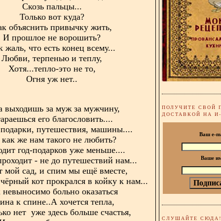
Скозь пальцы...
Только вот куда?
ак объяснить привычку жить,
И прошлое не ворошить?
 жаль, что есть конец всему...
Любви, терпенью и теплу,
Хотя...тепло-это не то,
Огня уж нет..
а выходишь за муж за мужчину,
ПОЛУЧИТЕ СВОЙ 
ДОСТАВКОЙ НА И
араешься его благословить....
подарки, путешествия, машины....
Ваш e-m
 как же нам такого не любить?
дит год-подарков уже меньше....
роходит - не до путешествий нам...
Ваше и
т мой сад, и спим мы ещё вместе,
чёрный кот прокрался в койку к нам...
 невыносимо больно оказаться
ина к спине..А хочется тепла,
ько нет уже здесь больше счастья,
СЛУШАЙТЕ СЮДА