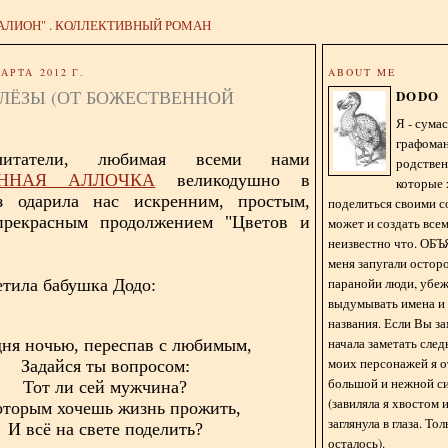
АЛИОН" . КОЛЛЕКТИВНЫЙ РОМАН
АРТА 2012 Г.
ABOUT ME
СЛЁЗЫ (ОТ БОЖЕСТВЕННОЙ
DODO
Я - сум
графома
читатели, любимая всеми нами
родстве
ЕННАЯ АЛЛОЧКА
великодушно в
которые 
з одарила нас искренним, простым,
поделиться своими с
рекрасным продолжением "Цветов и
может и создать всем
неизвестно что. О
меня запугали остор
паранойи люди, убе
етила бабушка Додо:
выдумывать имена и
названия. Если Вы за
начала заметать сле
дня ночью, переспав с любимым,
моих персонажей я 
Задайся ты вопросом:
большой и нежной с
Тот ли сей мужчина?
(завиляла я хвостом
оторым хочешь жизнь прожить,
заглянула в глаза. То
И всё на свете поделить?
осталось).