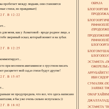
ОБРАЗА
ка пробегает между людьми, они становятся
тные стихи, но правдивые((
БЛОГООРГИЯ
ПРОДОЛЖАЕ
 Г. В 12:22
БЛОГООРГИЧ
РИФМОПЛЁ
т...
(ПРОДОЛЖЕ
 для меня, как у Ахматовой - вроде родное лицо, а
ПРОДОЛЖЕНИ
 тебе звериный оскал, который воняет и на зубах
РИФМОПЛЁ
БЛОГООРГ
 Г. В 12:25
БЛОГОМУШАИ
БЛОГОПОЭ
комментирует...
ЭСТАФЕТА «
осто при весеннем авитаминозе о грустном писать
ОЖЕРЕЛЬЕ
вот расцветет мой сад,и стихи будут другие!
АРРУБАЙЯТУ
 Г. В 15:07
ИБН СИДОР
СУМАЛЯК (П
...
ЗАЯВКЕ ТИ
 раньше не предупредила, что все, что здесь написано
ОМАР ХАЙЯМ 
фантазмя, я бы уже очень сильно испугалась:))
ДЖАЛЛАЛАД
 Г. В 18:02
ЭСТАФЕТА "