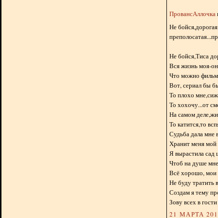
ПровансАллочка
Не бойся,дорогая
преполосатая...п
Не бойся,Тиса до
Вся жизнь моя-он
Что можно фильм 
Вот, сериал бы б
То плохо мне,сиж
То хохочу...от см
На самом деле,жи
То катится,то вспя
Судьба дала мне 
Хранит меня мой
Я вырастила сад 
Чтоб на душе мне
Всё хорошо, мои 
Не буду тратить в
Создам я тему пр
Зову всех в гости
21 МАРТА 2012