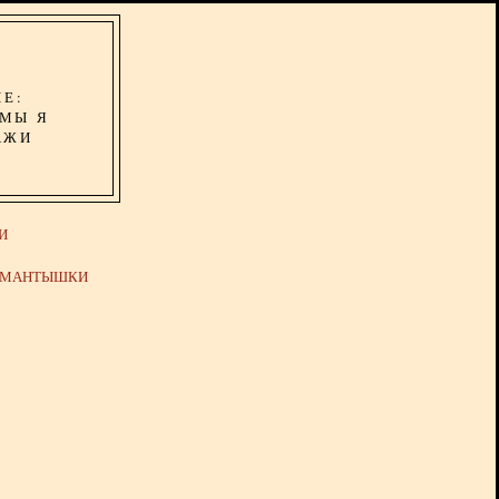
ИЕ:
ОМЫ Я
АЖИ
И
Й МАНТЫШКИ