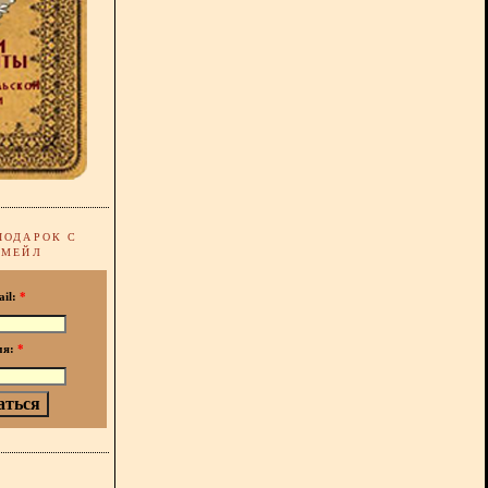
ПОДАРОК С
-МЕЙЛ
ail:
*
мя:
*
!