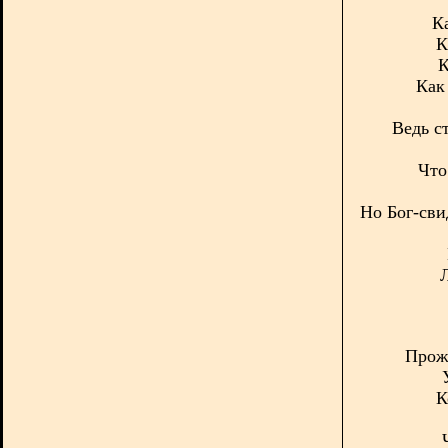
Ка
К
К
Как
Ведь с
Что
Но Бог-сви
Прожи
К