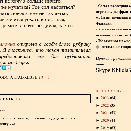
И не хочу я больше ничего.
- Самая последняя 
 же мучаться? Где сил набраться?
версия курса фран- 
чать сначала мне не так легко,
моём ис- полнении п
ак хочется уехать и остаться,
Франции.
где меня любят, не думая, за что.
- Уроки английского
исполнитель тот же 
- Желающим можно 
ллочка
открыла в своём блоге рубрику
фортепианное сопро
и. Я счастлива, что такая талантливая
предоставила мне для публикации
Прямая трансляция 
вои шедевры.
лайн.
Skype Khilola
DODO
À L'ADRESSE
23:45
BLOG ARCHIVE
2023
(
64
)
►
NTAIRES:
2022
(
35
)
►
ет...
2021
(
53
)
►
 тебе это сказать, но я вновь подкидываю тебе
2020
(
44
)
►
енку - =)
2019
(
63
)
►