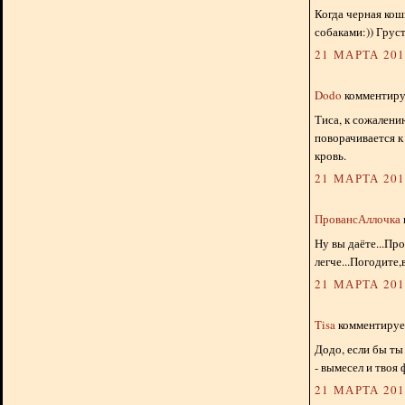
Когда черная кош
собаками:)) Грус
21 МАРТА 2012
Dodo
комментируе
Тиса, к сожалению
поворачивается к
кровь.
21 МАРТА 2012
ПровансАллочка
Ну вы даёте...Пр
легче...Погодите,
21 МАРТА 2012
Tisa
комментирует
Додо, если бы ты
- вымесел и твоя 
21 МАРТА 2012