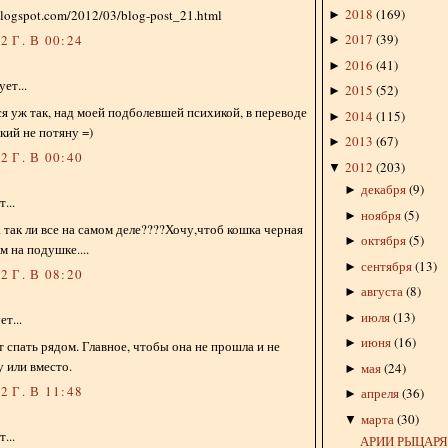
2018
(
169
)
blogspot.com/2012/03/blog-post_21.html
►
2017
(
39
)
 Г. В 00:24
►
2016
(
41
)
►
ет...
2015
(
52
)
►
ся уж так, над моей подболевшей психикой, в переводе
2014
(
115
)
►
кий не потяну =)
2013
(
67
)
►
 Г. В 00:40
2012
(
203
)
▼
декабря
(
9
)
►
...
ноября
(
5
)
►
 так ли все на самом деле????Хочу,чтоб кошка черная
октября
(
5
)
►
м на подушке....
сентября
(
13
)
►
 Г. В 08:20
августа
(
8
)
►
июля
(
13
)
►
т...
июня
(
16
)
►
т спать рядом. Главное, чтобы она не прошла и не
 или вместо.
мая
(
24
)
►
 Г. В 11:48
апреля
(
36
)
►
марта
(
30
)
▼
...
АРИИ РЫЦАР