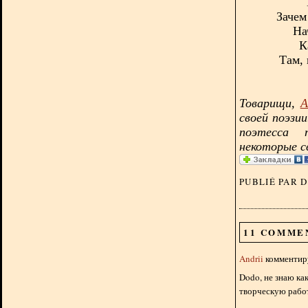
Зачем
На
К
Там, 
Товарищи,
А
своей поэзи
поэтесса 
некоторые с
PUBLIÉ PAR 
11 COMME
Andrii
комментиру
Dodo, не знаю как
творческую работ