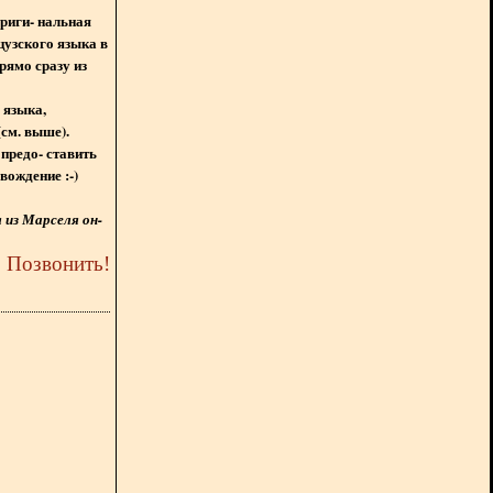
ориги- нальная
цузского языка в
рямо сразу из
 языка,
(см. выше).
предо- ставить
вождение :-)
из Марселя он-
5
Позвонить
!