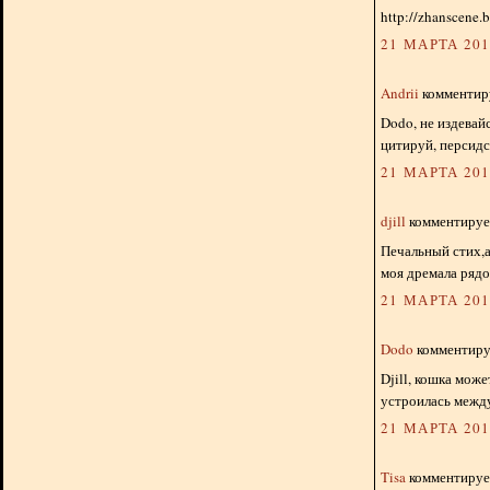
http://zhanscene.
21 МАРТА 2012
Andrii
комментиру
Dodo, не издевай
цитируй, персидс
21 МАРТА 2012
djill
комментирует
Печальный стих,а
моя дремала рядо
21 МАРТА 2012
Dodo
комментируе
Djill, кошка може
устроилась между
21 МАРТА 2012
Tisa
комментирует