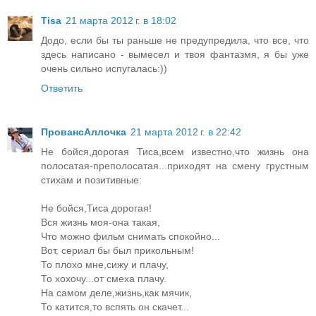
Tisa
21 марта 2012 г. в 18:02
Додо, если бы ты раньше не предупредила, что все, что
здесь написано - вымесел и твоя фантазмя, я бы уже
очень сильно испугалась:))
Ответить
ПровансАллочка
21 марта 2012 г. в 22:42
Не бойся,дорогая Тиса,всем известно,что жизнь она
полосатая-преполосатая...приходят на смену грустным
стихам и позитивные:
Не бойся,Тиса дорогая!
Вся жизнь моя-она такая,
Что можно фильм снимать спокойно...
Вот, сериал бы был прикольным!
То плохо мне,сижу и плачу,
То хохочу...от смеха плачу.
На самом деле,жизнь,как мячик,
То катится,то вспять он скачет...