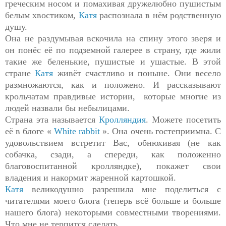
греческим носом и помахивая дружелюбно пушистым
белым хвостиком,
Катя
распознала в нём родственную
душу.
Она не раздумывая вскочила на спину этого зверя и
он понёс её по подземной галерее в страну, где жили
такие же беленькие, пушистые и ушастые. В этой
стране
Катя
живёт счастливо и поныне. Они весело
размножаются, как и положено. И рассказывают
крольчатам правдивые истории, которые многие из
людей назвали бы небылицами.
Страна эта называется
Кролляндия
. Можете посетить
её в блоге «
White rabbit
». Она очень гостеприимна. С
удовольствием встретит Вас, обнюхивая (не как
собачка, сзади, а спереди, как положенно
благовоспитанной кролляндке), покажет свои
владения и накормит жаренной картошкой.
Катя
великодушно разрешила мне поделиться с
читателями моего блога (теперь всё больше и больше
нашего блога) некоторыми совместными творениями.
Что мне не терпится сделать.