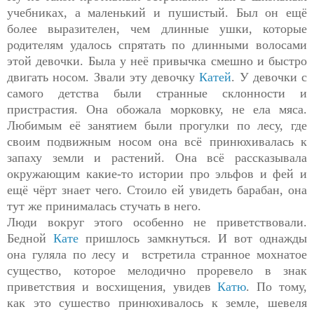
учебниках, а маленький и пушистый. Был он ещё
более выразителен, чем длинные ушки, которые
родителям удалось спрятать по длинными волосами
этой девочки. Была у неё привычка смешно и быстро
двигать носом. Звали эту девочку
Катей
. У девочки с
самого детства были странные склонности и
пристрастия. Она обожала морковку, не ела мяса.
Любимым её занятием были прогулки по лесу, где
своим подвижным носом она всё принюхивалась к
запаху земли и растений. Она всё рассказывала
окружающим какие-то истории про эльфов и фей и
ещё чёрт знает чего. Стоило ей увидеть барабан, она
тут же принималась стучать в него.
Люди вокруг этого особенно не приветствовали.
Бедной
Кате
пришлось замкнуться. И вот однажды
она гуляла по лесу и встретила странное мохнатое
существо, которое мелодично проревело в знак
приветствия и восхищения, увидев
Катю
. По тому,
как это сушество принюхивалось к земле, шевеля