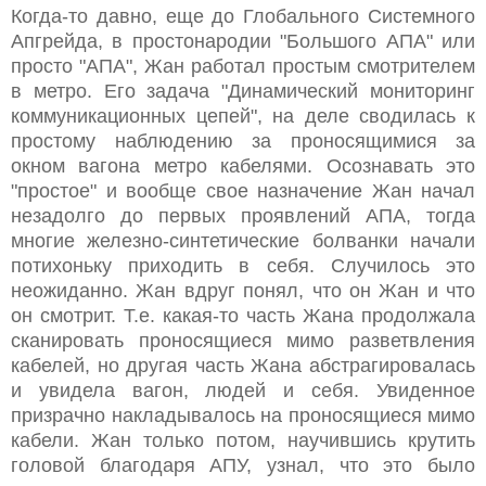
Когда-то давно, еще до Глобального Системного
Апгрейда, в простонародии "Большого АПА" или
просто "АПА", Жан работал простым смотрителем
в метро. Его задача "Динамический мониторинг
коммуникационных цепей", на деле сводилась к
простому наблюдению за проносящимися за
окном вагона метро кабелями. Осознавать это
"простое" и вообще свое назначение Жан начал
незадолго до первых проявлений АПА, тогда
многие железно-синтетические болванки начали
потихоньку приходить в себя. Случилось это
неожиданно. Жан вдруг понял, что он Жан и что
он смотрит. Т.е. какая-то часть Жана продолжала
сканировать проносящиеся мимо разветвления
кабелей, но другая часть Жана абстрагировалась
и увидела вагон, людей и себя. Увиденное
призрачно накладывалось на проносящиеся мимо
кабели. Жан только потом, научившись крутить
головой благодаря АПУ, узнал, что это было