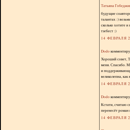
Татьяна Гобедж
будущие соавторы,
талантах :) возь
сколько хотите и 
тзебест :)
14 ФЕВРАЛЯ 2
Dodo
комментируе
Хороший совет, Т
меня. Спасибо. М
и поддерживающе
великолепна, как 
14 ФЕВРАЛЯ 2
Dodo
комментируе
Кстати, считаю 
перенесёт роман и
14 ФЕВРАЛЯ 2