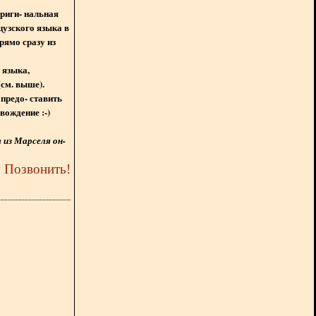
ориги- нальная
цузского языка в
рямо сразу из
 языка,
(см. выше).
предо- ставить
вождение :-)
из Марселя он-
5
Позвонить
!