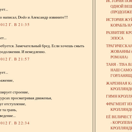
ИСТОРИЯ ПО
ОДНОЙ ВЕ
ет...
(ПРОДОЛЖЕ
то написал, Dodo и Александр извините!!!
ИСТОРИЯ ЖУЙ
012 Г. В 21:35
КОРАБЛЬ Н
РАЗВИТИЕ К
т...
ЭПОСА
ТРАГИЧЕСКАЯ
 требуется. Замечательный бред. Если хочешь смыть
ЖОВАННЫ 
родолжения. И немедленно.
РОМАНА)
012 Г. В 21:57
ТАНЯ - TISA 
НАШ САМО
ет...
ГОРЛАНЯЩИ
ражение,
ЖАРЕННАЯ К
КРОЛЛЯНД
зирует строение,
ГИМН КРОЛЛ
курсах просматривая движенья,
ФРАГМЕНТ И
уг отступление,
КРОЛЛЯНД
 та грань,
ведение...
ЕЁ ВЕЛИЧЕС
- КОРОЛЕВ
012 Г. В 22:34
КРОЛЛЯНД