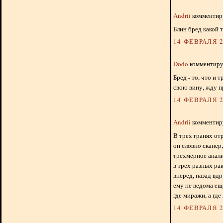
Andrii
комментиру
Блин бред какой 
14 ФЕВРАЛЯ 2
Dodo
комментируе
Бред - то, что и
свою вину, жду п
14 ФЕВРАЛЯ 2
Andrii
комментиру
В трех гранях от
он словно сканер,
трехмерное анали
в трех разных ра
вперед, назад вдр
ему не ведома еще
где миражи, а где 
14 ФЕВРАЛЯ 2