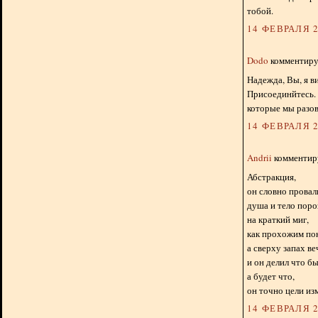
тобой.
14 ФЕВРАЛЯ 2
Dodo
комментируе
Надежда, Вы, я в
Присоединйтесь.
которые мы разов
14 ФЕВРАЛЯ 2
Andrii
комментиру
Абстракция,
он словно провал
душа и тело поро
на краткий миг,
как прохожим пок
а сверху запах ве
и он делил что бы
а будет что,
он точно цели изм
14 ФЕВРАЛЯ 2