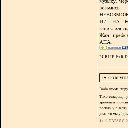
музыку. Чер
возьмись
НЕВОЗМОЖ
НИ НА М
зациклилос
Жан пребыв
АПА.
PUBLIÉ PAR 
19 COMME
Dodo
комментируе
Тихо товарищи, у
временем прояснит
посильную лепту 
дела, то мы уйдё
14 ФЕВРАЛЯ 2