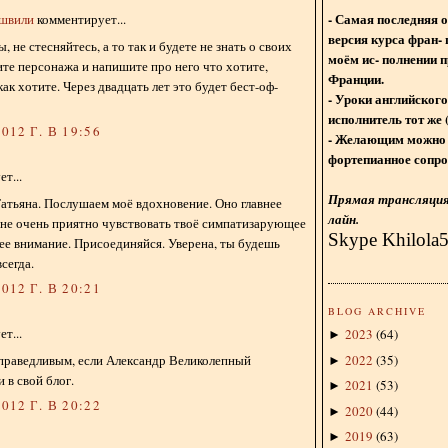
- Самая последняя 
ишвили
комментирует...
версия курса фран- 
 не стесняйтесь, а то так и будете не знать о своих
моём ис- полнении п
мите персонажа и напишите про него что хотите,
Франции.
как хотите. Через двадцать лет это будет бест-оф-
- Уроки английского
исполнитель тот же 
012 Г. В 19:56
- Желающим можно 
фортепианное сопро
т...
Прямая трансляция 
атьяна. Послушаем моё вдохновение. Оно главнее
лайн.
не очень приятно чувствовать твоё симпатизарующее
Skype Khilola
е внимание. Присоединяйся. Уверена, ты будешь
всегда.
012 Г. В 20:21
BLOG ARCHIVE
т...
2023
(
64
)
►
2022
(
35
)
справедливым, если Александр Великолепный
►
 в свой блог.
2021
(
53
)
►
012 Г. В 20:22
2020
(
44
)
►
2019
(
63
)
►