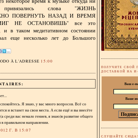
ез некоторое время к музыке откуда ни
 привязались слова "ЖИЗНЬ
НО ПОВЕРНУТЬ НАЗАД И ВРЕМЯ
ИГ НЕ ОСТАНОВИШЬ" все это
ь, и в таком медитативном состоянии
ал еще несколько лет до Большого
DODO
À L'ADRESSE
15:00
ПОЛУЧИТЕ СВОЙ 
ДОСТАВКОЙ НА И
NTAIRES:
Ваш e-m
т...
Ваше и
спокойтесь. Я знаю, у вас много вопросов. Всё со
ся и встанет на свои места. А если ещё и вы внесёте
(а среди вас немало гениев, я знаю)в развитие общего
м в правильном направлении.
012 Г. В 15:07
СЛУШАЙТЕ СЮДА