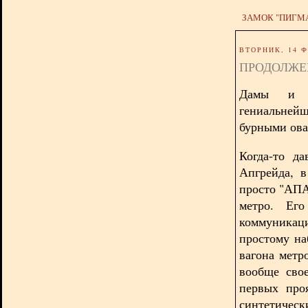
ЗАМОК "ПИГМ
ВТОРНИК, 14 Ф
ПРОДОЛЖЕН
Дамы и Го
гениальне
бурными ова
Когда-то д
Апгрейда, 
просто "АПА
метро. Его
коммуникац
простому н
вагона метр
вообще сво
первых про
синтетиче