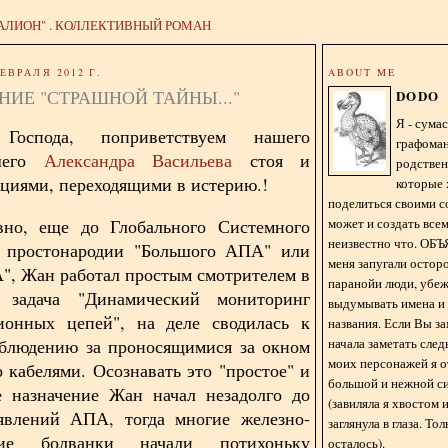
АЛИОН" . КОЛЛЕКТИВНЫЙ РОМАН
ЕВРАЛЯ 2012 Г.
ABOUT ME
ИЕ "СТРАШНОЙ ТАЙНЫ..."
DODO
Я - сум
спода, поприветствуем нашего
графома
йшего
Александра Васильева
стоя и
родстве
циями, переходящими в истерию.!
которые 
поделиться своими с
может и создать всем
авно, еще до Глобального Системного
неизвестно что. О
в простонародии "Большого АПА" или
меня запугали остор
", Жан работал простым смотрителем в
паранойи люди, убе
 задача "Динамический мониторинг
выдумывать имена и
ионных цепей", на деле сводилась к
названия. Если Вы за
начала заметать сле
аблюдению за проносящимися за окном
моих персонажей я 
о кабелями. Осознавать это "простое" и
большой и нежной с
е назначение Жан начал незадолго до
(завиляла я хвостом
явлений АПА, тогда многие железно-
заглянула в глаза. То
ские болванки начали потихоньку
осталось).