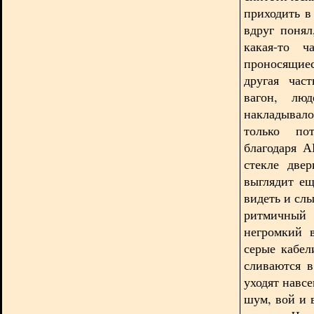
приходить в
вдруг понял
какая-то ч
проносящие
другая час
вагон, лю
накладывало
только по
благодаря А
стекле две
выглядит ещ
видеть и сл
ритмичны
негромкий 
серые кабел
сливаются в
уходят навсе
шум, вой и 