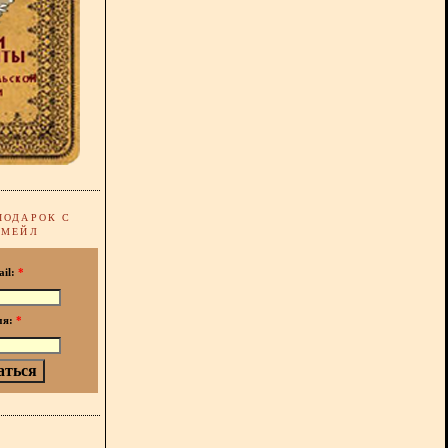
ПОДАРОК С
-МЕЙЛ
ail:
*
мя:
*
!