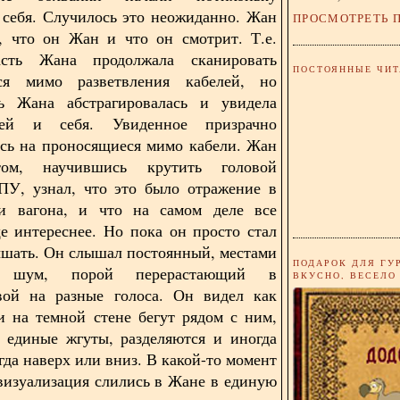
 себя. Случилось это неожиданно. Жан
ПРОСМОТРЕТЬ 
, что он Жан и что он смотрит. Т.е.
асть Жана продолжала сканировать
ПОСТОЯННЫЕ ЧИТ
ся мимо разветвления кабелей, но
ть Жана абстрагировалась и увидела
дей и себя. Увиденное призрачно
сь на проносящиеся мимо кабели. Жан
том, научившись крутить головой
ПУ, узнал, что это было отражение в
ри вагона, и что на самом деле все
е интереснее. Но пока он просто стал
ышать. Он слышал постоянный, местами
ПОДАРОК ДЛЯ ГУ
й шум, порой перерастающий в
ВКУСНО, ВЕСЕЛО
вой на разные голоса. Он видел как
и на темной стене бегут рядом с ним,
 единые жгуты, разделяются и иногда
гда наверх или вниз. В какой-то момент
визуализация слились в Жане в единую