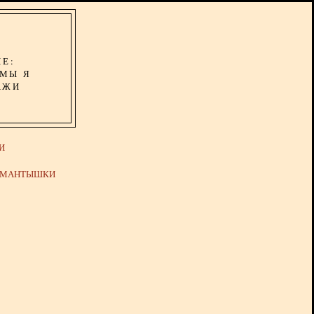
ИЕ:
ОМЫ Я
АЖИ
И
Й МАНТЫШКИ