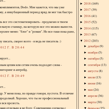
т...
2018
(
169
)
►
 комплиментов, Dodo. Мне кажется, что мы уже
2017
(
39
)
►
му, а инкубационный период вряд ли мог так быстро
2016
(
41
)
►
ь все это систематизировать - предлагаю в твоем
2015
(
52
)
►
дельную станицу, на которую все это можно вынести.
2014
(
115
)
►
ерхнее меню: "блог" и "роман". Но все-таки пока рано,
2013
(
67
)
►
2012
(
203
)
▼
у писать, скорее всего - я ведь не писатель :)
декабря
(
9
)
►
012 Г. В 20:44
ноября
(
5
)
►
рует...
октября
(
5
)
►
сентября
(
13
)
ым цепям или сетям очень подходят слова -
►
ниторинг и апгрейд.
августа
(
8
)
►
012 Г. В 20:49
июля
(
13
)
►
июня
(
16
)
►
т...
мая
(
24
)
►
р. У меня пока, по правде говоря, пустота. В отличие
апреля
(
36
)
►
о продолжай. Хорошо, что ты не профессиональный
марта
(
30
)
►
и вся прелесть.
ман отдельно я не буду. Совершенно согласна с
февраля
(
35
)
▼