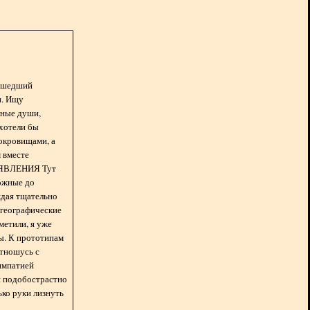
асшедший
н. Ищу
нные души,
хотели бы
окровищами, а
 вместе
БЪЯВЛЕНИЯ Тут
ожные до
ждая тщательно
 географические
метили, я уже
ды. К прототипам
отношусь с
импатией
 и подобострастно
лько руки лизнуть