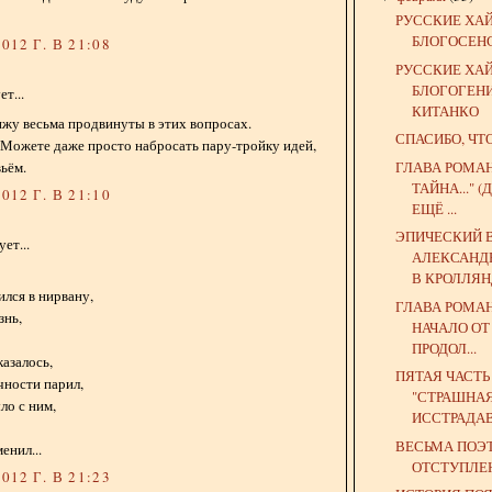
РУССКИЕ ХА
БЛОГОСЕН
012 Г. В 21:08
РУССКИЕ ХА
БЛОГОГЕН
т...
КИТАНКО
ижу весьма продвинуты в этих вопросах.
СПАСИБО, ЧТ
 Можете даже просто набросать пару-тройку идей,
ГЛАВА РОМА
ьём.
ТАЙНА..."
012 Г. В 21:10
ЕЩЁ ...
ЭПИЧЕСКИЙ 
ет...
АЛЕКСАНД
В КРОЛЛЯ
ился в нирвану,
ГЛАВА РОМА
знь,
НАЧАЛО ОТ
ПРОДОЛ...
азалось,
ПЯТАЯ ЧАСТ
чности парил,
"СТРАШНА
ло с ним,
ИССТРАДАВ
ВЕСЬМА ПОЭ
енил...
ОТСТУПЛЕ
012 Г. В 21:23