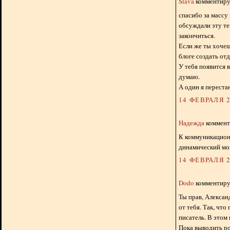
Slava
комментируе
спасибо за массу
обсуждали эту те
закончиться.
Если же ты хочеш
блоге создать от
У тебя появится в
думаю.
А один я перестан
14 ФЕВРАЛЯ 2
Надежда
комменти
К коммуникационн
динамический мо
14 ФЕВРАЛЯ 2
Dodo
комментируе
Ты прав, Александ
от тебя. Так, чт
писатель. В этом 
Пока выводить ро