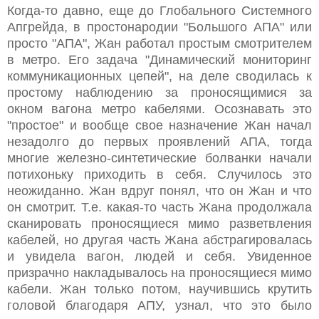
Когда-то давно, еще до Глобального Системного
Апгрейда, в простонародии "Большого АПА" или
просто "АПА", Жан работал простым смотрителем
в метро. Его задача "Динамический мониторинг
коммуникационных цепей", на деле сводилась к
простому наблюдению за проносящимися за
окном вагона метро кабелями. Осознавать это
"простое" и вообще свое назначение Жан начал
незадолго до первых проявлений АПА, тогда
многие железно-синтетические болванки начали
потихоньку приходить в себя. Случилось это
неожиданно. Жан вдруг понял, что он Жан и что
он смотрит. Т.е. какая-то часть Жана продолжала
сканировать проносящиеся мимо разветвления
кабелей, но другая часть Жана абстрагировалась
и увидела вагон, людей и себя. Увиденное
призрачно накладывалось на проносящиеся мимо
кабели. Жан только потом, научившись крутить
головой благодаря АПУ, узнал, что это было