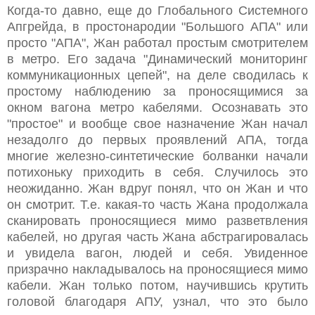
Когда-то давно, еще до Глобального Системного
Апгрейда, в простонародии "Большого АПА" или
просто "АПА", Жан работал простым смотрителем
в метро. Его задача "Динамический мониторинг
коммуникационных цепей", на деле сводилась к
простому наблюдению за проносящимися за
окном вагона метро кабелями. Осознавать это
"простое" и вообще свое назначение Жан начал
незадолго до первых проявлений АПА, тогда
многие железно-синтетические болванки начали
потихоньку приходить в себя. Случилось это
неожиданно. Жан вдруг понял, что он Жан и что
он смотрит. Т.е. какая-то часть Жана продолжала
сканировать проносящиеся мимо разветвления
кабелей, но другая часть Жана абстрагировалась
и увидела вагон, людей и себя. Увиденное
призрачно накладывалось на проносящиеся мимо
кабели. Жан только потом, научившись крутить
головой благодаря АПУ, узнал, что это было