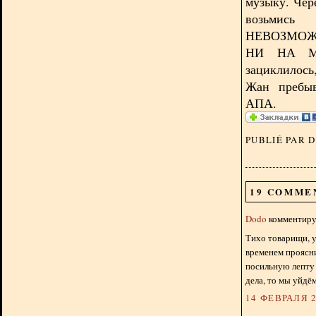
музыку. Чер
возьмись
НЕВОЗМОЖ
НИ НА М
зациклилос
Жан пребыв
АПА.
PUBLIÉ PAR 
19 COMME
Dodo
комментируе
Тихо товарищи, у
временем прояснит
посильную лепту 
дела, то мы уйдё
14 ФЕВРАЛЯ 2