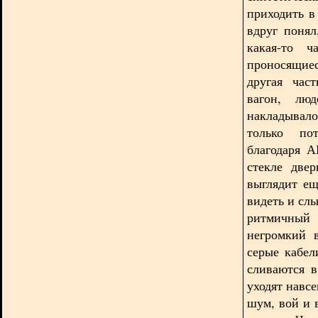
приходить в
вдруг понял
какая-то ч
проносящие
другая час
вагон, лю
накладывало
только по
благодаря А
стекле две
выглядит ещ
видеть и сл
ритмичны
негромкий 
серые кабел
сливаются в
уходят навсе
шум, вой и 