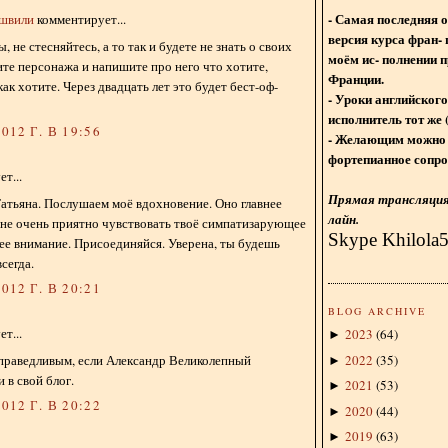
- Самая последняя 
ишвили
комментирует...
версия курса фран- 
 не стесняйтесь, а то так и будете не знать о своих
моём ис- полнении п
мите персонажа и напишите про него что хотите,
Франции.
как хотите. Через двадцать лет это будет бест-оф-
- Уроки английского
исполнитель тот же 
012 Г. В 19:56
- Желающим можно 
фортепианное сопро
т...
Прямая трансляция 
атьяна. Послушаем моё вдохновение. Оно главнее
лайн.
не очень приятно чувствовать твоё симпатизарующее
Skype Khilola
е внимание. Присоединяйся. Уверена, ты будешь
всегда.
012 Г. В 20:21
BLOG ARCHIVE
т...
2023
(
64
)
►
2022
(
35
)
справедливым, если Александр Великолепный
►
 в свой блог.
2021
(
53
)
►
012 Г. В 20:22
2020
(
44
)
►
2019
(
63
)
►