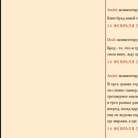
Andrii
комментиру
Блин бред какой 
14 ФЕВРАЛЯ 2
Dodo
комментируе
Бред - то, что и
свою вину, жду п
14 ФЕВРАЛЯ 2
Andrii
комментиру
В трех гранях от
он словно сканер,
трехмерное анали
в трех разных ра
вперед, назад вдр
ему не ведома еще
где миражи, а где 
14 ФЕВРАЛЯ 2