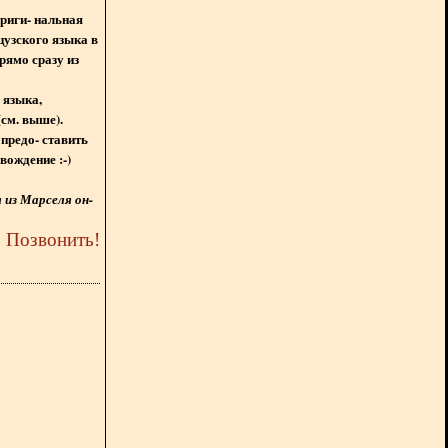
ориги- нальная
цузского языка в
рямо сразу из
 языка,
(см. выше).
предо- ставить
вождение :-)
из Марселя он-
5
Позвонить
!