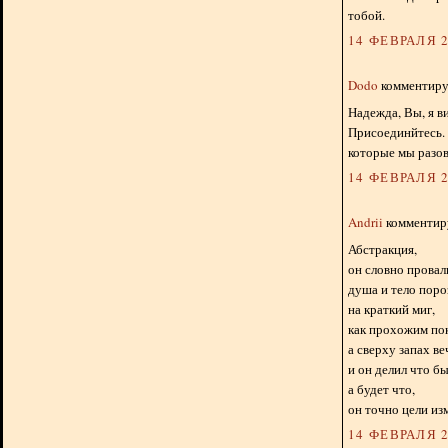
тобой.
14 ФЕВРАЛЯ 2
Dodo
комментируе
Надежда, Вы, я в
Присоединйтесь.
которые мы разов
14 ФЕВРАЛЯ 2
Andrii
комментиру
Абстракция,
он словно провал
душа и тело поро
на краткий миг,
как прохожим пок
а сверху запах ве
и он делил что бы
а будет что,
он точно цели изм
14 ФЕВРАЛЯ 2