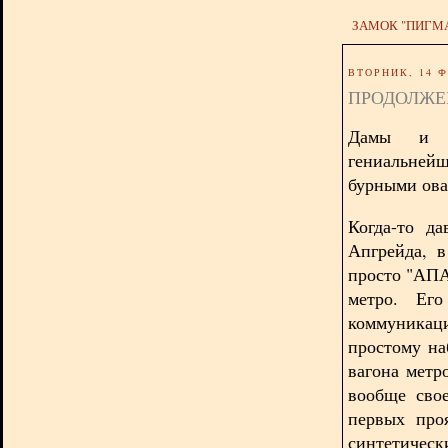
ЗАМОК "ПИГМ
ВТОРНИК, 14 Ф
ПРОДОЛЖЕН
Дамы и Го
гениальне
бурными ова
Когда-то д
Апгрейда, 
просто "АПА
метро. Его
коммуникац
простому н
вагона метр
вообще сво
первых про
синтетиче