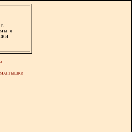
ИЕ:
ОМЫ Я
АЖИ
И
Й МАНТЫШКИ