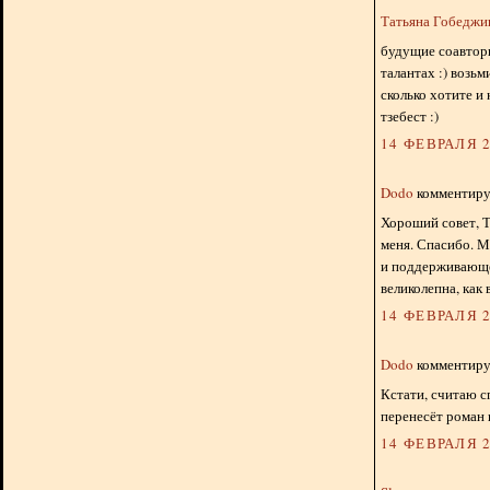
Татьяна Гобедж
будущие соавторы,
талантах :) возь
сколько хотите и 
тзебест :)
14 ФЕВРАЛЯ 2
Dodo
комментируе
Хороший совет, Т
меня. Спасибо. М
и поддерживающе
великолепна, как 
14 ФЕВРАЛЯ 2
Dodo
комментируе
Кстати, считаю 
перенесёт роман и
14 ФЕВРАЛЯ 2