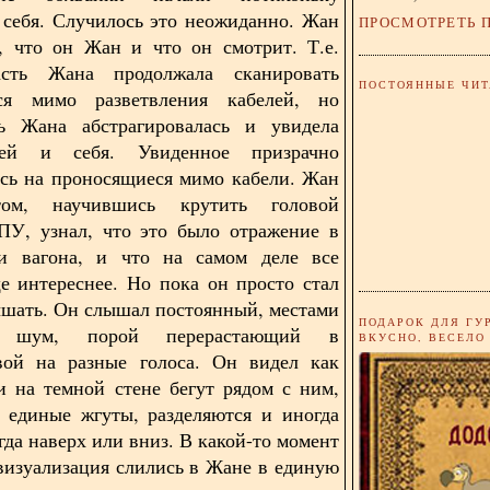
 себя. Случилось это неожиданно. Жан
ПРОСМОТРЕТЬ 
, что он Жан и что он смотрит. Т.е.
асть Жана продолжала сканировать
ПОСТОЯННЫЕ ЧИТ
ся мимо разветвления кабелей, но
ть Жана абстрагировалась и увидела
дей и себя. Увиденное призрачно
сь на проносящиеся мимо кабели. Жан
том, научившись крутить головой
ПУ, узнал, что это было отражение в
ри вагона, и что на самом деле все
е интереснее. Но пока он просто стал
ышать. Он слышал постоянный, местами
ПОДАРОК ДЛЯ ГУ
й шум, порой перерастающий в
ВКУСНО, ВЕСЕЛО
вой на разные голоса. Он видел как
и на темной стене бегут рядом с ним,
 единые жгуты, разделяются и иногда
гда наверх или вниз. В какой-то момент
визуализация слились в Жане в единую