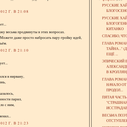
РУССКИЕ ХА
БЛОГОСЕН
012 Г. В 21:08
РУССКИЕ ХА
БЛОГОГЕН
т...
КИТАНКО
ижу весьма продвинуты в этих вопросах.
СПАСИБО, ЧТ
 Можете даже просто набросать пару-тройку идей,
ГЛАВА РОМА
ьём.
ТАЙНА..."
012 Г. В 21:10
ЕЩЁ ...
ЭПИЧЕСКИЙ 
ет...
АЛЕКСАНД
В КРОЛЛЯ
ился в нирвану,
ГЛАВА РОМА
знь,
НАЧАЛО ОТ
ПРОДОЛ...
азалось,
ПЯТАЯ ЧАСТ
чности парил,
"СТРАШНА
ло с ним,
ИССТРАДАВ
ВЕСЬМА ПОЭ
енил...
ОТСТУПЛЕ
012 Г. В 21:23