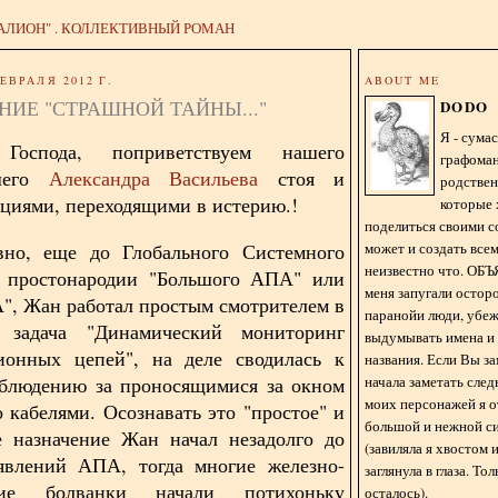
АЛИОН" . КОЛЛЕКТИВНЫЙ РОМАН
ЕВРАЛЯ 2012 Г.
ABOUT ME
ИЕ "СТРАШНОЙ ТАЙНЫ..."
DODO
Я - сум
спода, поприветствуем нашего
графома
йшего
Александра Васильева
стоя и
родстве
циями, переходящими в истерию.!
которые 
поделиться своими с
может и создать всем
авно, еще до Глобального Системного
неизвестно что. О
в простонародии "Большого АПА" или
меня запугали остор
", Жан работал простым смотрителем в
паранойи люди, убе
 задача "Динамический мониторинг
выдумывать имена и
ионных цепей", на деле сводилась к
названия. Если Вы за
начала заметать сле
аблюдению за проносящимися за окном
моих персонажей я 
о кабелями. Осознавать это "простое" и
большой и нежной с
е назначение Жан начал незадолго до
(завиляла я хвостом
явлений АПА, тогда многие железно-
заглянула в глаза. То
ские болванки начали потихоньку
осталось).