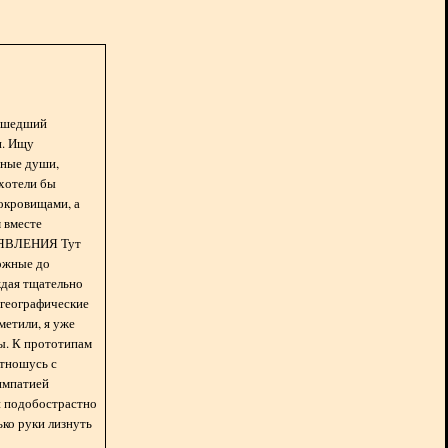
асшедший
н. Ищу
нные души,
хотели бы
окровищами, а
 вместе
БЪЯВЛЕНИЯ Тут
ожные до
ждая тщательно
 географические
метили, я уже
ды. К прототипам
отношусь с
импатией
 и подобострастно
лько руки лизнуть