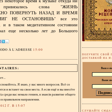
ез некоторое время к музыке откуда ни
 привязались слова "ЖИЗНЬ
НО ПОВЕРНУТЬ НАЗАД И ВРЕМЯ
ИГ НЕ ОСТАНОВИШЬ" все это
ь, и в таком медитативном состоянии
ал еще несколько лет до Большого
DODO
À L'ADRESSE
15:00
ПОЛУЧИТЕ СВОЙ 
ДОСТАВКОЙ НА И
NTAIRES:
Ваш e-m
т...
Ваше и
спокойтесь. Я знаю, у вас много вопросов. Всё со
ся и встанет на свои места. А если ещё и вы внесёте
(а среди вас немало гениев, я знаю)в развитие общего
м в правильном направлении.
012 Г. В 15:07
СЛУШАЙТЕ СЮДА