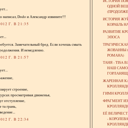
ИСТОРИЯ ПО
ОДНОЙ ВЕ
ет...
(ПРОДОЛЖЕ
то написал, Dodo и Александр извините!!!
ИСТОРИЯ ЖУЙ
012 Г. В 21:35
КОРАБЛЬ Н
РАЗВИТИЕ К
т...
ЭПОСА
ТРАГИЧЕСКАЯ
 требуется. Замечательный бред. Если хочешь смыть
ЖОВАННЫ 
родолжения. И немедленно.
РОМАНА)
012 Г. В 21:57
ТАНЯ - TISA 
НАШ САМО
ет...
ГОРЛАНЯЩИ
ражение,
ЖАРЕННАЯ К
КРОЛЛЯНД
зирует строение,
ГИМН КРОЛЛ
курсах просматривая движенья,
ФРАГМЕНТ И
уг отступление,
КРОЛЛЯНД
 та грань,
ведение...
ЕЁ ВЕЛИЧЕС
- КОРОЛЕВ
012 Г. В 22:34
КРОЛЛЯНД