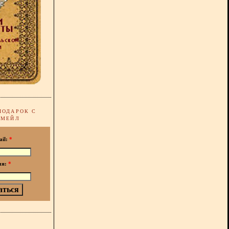
ПОДАРОК С
-МЕЙЛ
ail:
*
мя:
*
!