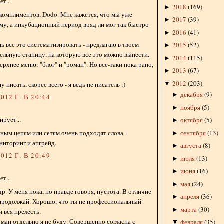
т...
2018
(
169
)
►
 комплиментов, Dodo. Мне кажется, что мы уже
2017
(
39
)
►
му, а инкубационный период вряд ли мог так быстро
2016
(
41
)
►
ь все это систематизировать - предлагаю в твоем
2015
(
52
)
►
дельную станицу, на которую все это можно вынести.
2014
(
115
)
►
ерхнее меню: "блог" и "роман". Но все-таки пока рано,
2013
(
67
)
►
2012
(
203
)
▼
у писать, скорее всего - я ведь не писатель :)
декабря
(
9
)
►
012 Г. В 20:44
ноября
(
5
)
►
рует...
октября
(
5
)
►
сентября
(
13
)
ым цепям или сетям очень подходят слова -
►
ниторинг и апгрейд.
августа
(
8
)
►
012 Г. В 20:49
июля
(
13
)
►
июня
(
16
)
►
т...
мая
(
24
)
►
р. У меня пока, по правде говоря, пустота. В отличие
апреля
(
36
)
►
о продолжай. Хорошо, что ты не профессиональный
марта
(
30
)
►
и вся прелесть.
ман отдельно я не буду. Совершенно согласна с
февраля
(
35
)
▼