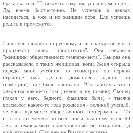
брата сказала: "В таком-то году она ушла из женщин".
Да, время быстротечно. Не успеешь в девках
насидеться, а уже и из женщин пора. Еле успеешь
родить в промежутке.
Наша учительница по русскому и литературе не могла
произнести слово "проститутка". Она говорила
"женщины общественного темперамента". Как раз она
рассказывала о таких женщиная, когда Женя открыла
передо мной учебник по геометрии на первой
странице (мы делали домашнее задание по
геометрии), где было написано: "Составитель этого
учебника какой-то там (имени я не помню) Скопец
(такая у него, бедного, фамилия была) - тысяча
восемьсот какого-то года рождения - великий ученый,
человек огромного общественного темперамента". То
есть на тот момент он был жив и было ему около 90
лет, а темперамент общественный он сохранил, да
ещё огромный. (Это вам не Виагру хлестать).