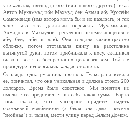
уникальная, пятнадцатого (или какого другого) века.
Автор Мухаммад ибн Махмуд бен Ахмад абу Хуссейн
Самарканди (имя автора могла бы и не называть, и так
ясно, что это длинный перечень Мухаммадов,
Ахмадов и Махмудов, регулярно перемежающихся с
абу, бен, ибн и аль). Она гладила сладострастно
обложку, потом отставляла книгу на расстояние
вытянутой руки, потом приближала к носу, скашивая
глаза и всё это беспрестанно цокая языком. Той же
процедуре подвергалась каждая страница.
Однажды одна рукопись пропала. Гульсарапа искала
её, причитая, что она уникальная и должна стоить 200
долларов. Время было советское. Мы понятия не
имели, что представляет из себя такая сумма. Барно
тогда сказала, что Гульсарапе придётся надеть
оранжевый комбинезон (а была она дама весьма
"знойная") и, рыдая, мести улицу перед Белым Домом.