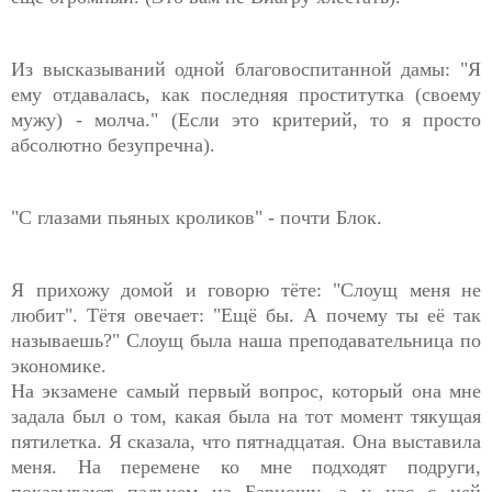
Из высказываний одной благовоспитанной дамы: "Я
ему отдавалась, как последняя проститутка (своему
мужу) - молча." (Если это критерий, то я просто
абсолютно безупречна).
"С глазами пьяных кроликов" - почти Блок.
Я прихожу домой и говорю тёте: "Слоущ меня не
любит". Тётя овечает: "Ещё бы. А почему ты её так
называешь?" Слоущ была наша преподавательница по
экономике.
На экзамене самый первый вопрос, который она мне
задала был о том, какая была на тот момент тякущая
пятилетка. Я сказала, что пятнадцатая. Она выставила
меня. На перемене ко мне подходят подруги,
показывают пальцем на Барношу, а у нас с ней