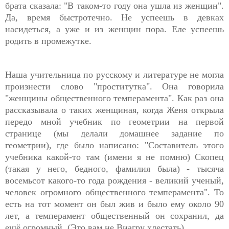
брата сказала: "В таком-то году она ушла из женщин".
Да, время быстротечно. Не успеешь в девках
насидеться, а уже и из женщин пора. Еле успеешь
родить в промежутке.
Наша учительница по русскому и литературе не могла
произнести слово "проститутка". Она говорила
"женщины общественного темперамента". Как раз она
рассказывала о таких женщиная, когда Женя открыла
передо мной учебник по геометрии на первой
странице (мы делали домашнее задание по
геометрии), где было написано: "Составитель этого
учебника какой-то там (имени я не помню) Скопец
(такая у него, бедного, фамилия была) - тысяча
восемьсот какого-то года рождения - великий ученый,
человек огромного общественного темперамента". То
есть на тот момент он был жив и было ему около 90
лет, а темперамент общественный он сохранил, да
ещё огромный. (Это вам не Виагру хлестать).