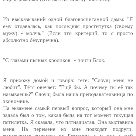
Из высказываний одной благовоспитанной дамы: "Я
ему отдавалась, как последняя проститутка (своему
мужу) - молча." (Если это критерий, то я просто
абсолютно безупречна).
"С глазами пьяных кроликов" - почти Блок.
Я прихожу домой и говорю тёте: "Слоущ меня не
любит". Тётя овечает: "Ещё бы. А почему ты её так
называешь?" Слоущ была наша преподавательница по
экономике.
На экзамене самый первый вопрос, который она мне
задала был о том, какая была на тот момент тякущая
пятилетка. Я сказала, что пятнадцатая. Она выставила
меня. На перемене ко мне подходят подруги,
показывают пальцем на Барношу, а у нас с ней