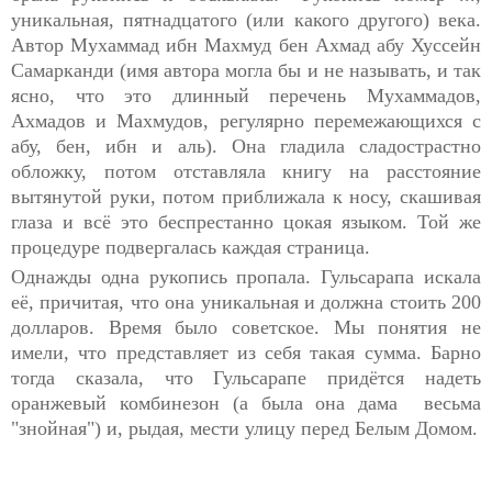
уникальная, пятнадцатого (или какого другого) века.
Автор Мухаммад ибн Махмуд бен Ахмад абу Хуссейн
Самарканди (имя автора могла бы и не называть, и так
ясно, что это длинный перечень Мухаммадов,
Ахмадов и Махмудов, регулярно перемежающихся с
абу, бен, ибн и аль). Она гладила сладострастно
обложку, потом отставляла книгу на расстояние
вытянутой руки, потом приближала к носу, скашивая
глаза и всё это беспрестанно цокая языком. Той же
процедуре подвергалась каждая страница.
Однажды одна рукопись пропала. Гульсарапа искала
её, причитая, что она уникальная и должна стоить 200
долларов. Время было советское. Мы понятия не
имели, что представляет из себя такая сумма. Барно
тогда сказала, что Гульсарапе придётся надеть
оранжевый комбинезон (а была она дама весьма
"знойная") и, рыдая, мести улицу перед Белым Домом.