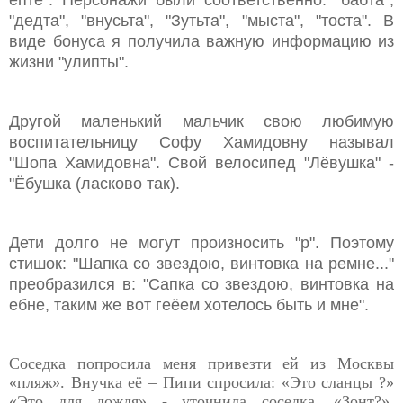
"дедта", "внусьта", "Зутьта", "мыста", "тоста". В
виде бонуса я получила важную информацию из
жизни "улипты".
Другой маленький мальчик свою любимую
воспитательницу Софу Хамидовну называл
"Шопа Хамидовна". Свой велосипед "Лёвушка" -
"Ёбушка (ласково так).
Дети долго не могут произносить "р". Поэтому
стишок: "Шапка со звездою, винтовка на ремне..."
преобразился в: "Сапка со звездою, винтовка на
ебне, таким же вот геёем хотелось быть и мне".
Соседка попросила меня привезти ей из Москвы
«пляж». Внучка её – Пипи спросила: «Это сланцы ?»
«Это для дождя» - уточнила соседка. «Зонт?»,