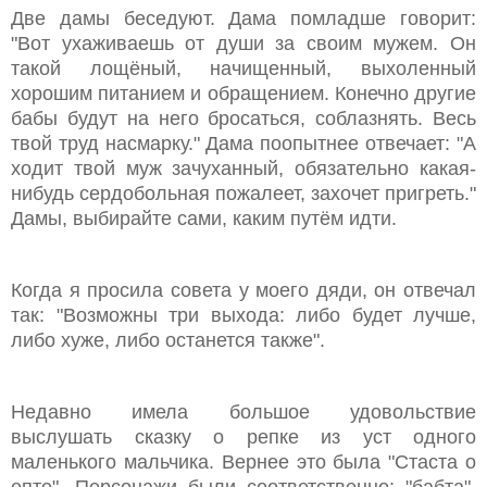
Две дамы беседуют. Дама помладше говорит:
"Вот ухаживаешь от души за своим мужем. Он
такой лощёный, начищенный, выхоленный
хорошим питанием и обращением. Конечно другие
бабы будут на него бросаться, соблазнять. Весь
твой труд насмарку." Дама поопытнее отвечает: "А
ходит твой муж зачуханный, обязательно какая-
нибудь сердобольная пожалеет, захочет пригреть."
Дамы, выбирайте сами, каким путём идти.
Когда я просила совета у моего дяди, он отвечал
так: "Возможны три выхода: либо будет лучше,
либо хуже, либо останется также".
Недавно имела большое удовольствие
выслушать сказку о репке из уст одного
маленького мальчика. Вернее это была "Стаста о
епте". Персонажи были соответственно: "бабта",