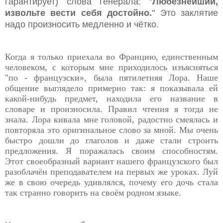
гарантирует) слова генерала: "
Любезнейший,
извольте вести себя достойно.
" Это заклятие
надо произносить медленно и чётко.
Когда я только приехала во Францию, единственным
человеком, с которым мне приходилось изъясняться
"по - французски», была пятилетняя Лора. Наше
общение выглядело примерно так: я показывала ей
какой-нибудь предмет, находила его название в
словаре и произносила. Правил чтения я тогда не
знала. Лора кивала мне головой, радостно смеялась и
повторяла это оригинальное слово за мной. Мы очень
быстро дошли до глаголов и даже стали строить
предложения. Я поражалась своим способностям.
Этот своеобразный вариант нашего французского был
разоблачён преподавателем на первых же уроках. Луй
же в свою очередь удивлялся, почему его дочь стала
так странно говорить на своём родном языке.