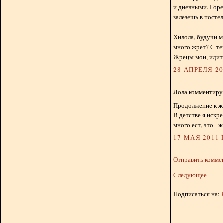
и дневными. Горе
залезешь в постел
Хилола, будучи м
много жрет? С тех
Жрецы мои, идите
28 АПРЕЛЯ 201
Лола комментируе
Продолжение к ж
В детстве я искр
много ест, это - 
17 МАЯ 2011 Г
Отправить комме
Следующее
Подписаться на: