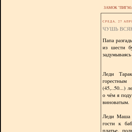
ЗАМОК "ПИГМ
СРЕДА, 27 АПР
ЧУШЬ ВСЯ
Папа разгад
из шести б
задумываясь
Леди Тарак
горестным
(45,..50...)
о чём я под
виноватым.
Леди Маша 
гости к ба
платье, пол