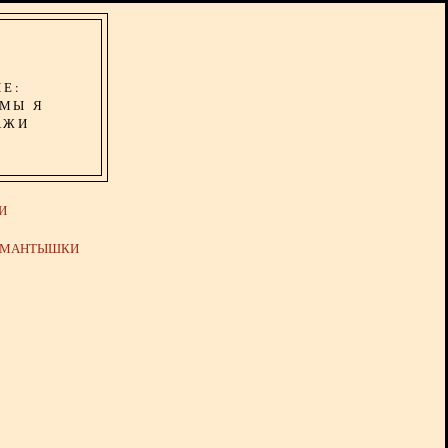
ИЕ:
ОМЫ Я
АЖИ
И
Й МАНТЫШКИ