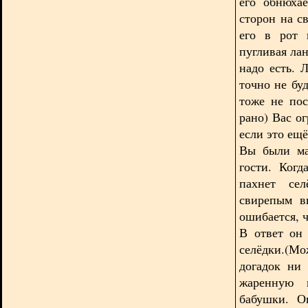
его обнюха
сторон на с
его в рот 
пугливая лан
надо есть. 
точно не бу
тоже не пос
рано) Вас о
если это ещё
Вы были ма
гости. Когд
пахнет се
свирепым в
ошибается, 
В ответ он
селёдки.(М
догадок ни
жаренную 
бабушки. О