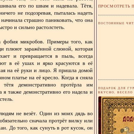
шивала его по швам и надевала. Тётя,
ПРОСМОТРЕТЬ 
ничего не подозревая, пыталась надеть
и начинала страшно паниковать, что она
ПОСТОЯННЫЕ ЧИТ
ыстро и сильно растолстеть.
а фобия микробов. Примеры того, как
ди плюют заражённой слюной, которая
хает и превращается в пыль, всегда
иют в её ушах и ярко красуются в её
ипая на её руки и лицо. Я пришла домой
чном платье на её кресло. Когда я сняла
, тётя демонстративно протёрла им
ПОДАРОК ДЛЯ ГУ
да я также демонстративно его надела и
ВКУСНО, ВЕСЕЛО
стель.
людям не везёт. Один из моих дядь во
 обязательно сначала протрёт вилку или
ан. До того, как сунуть в рот кусок, он