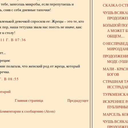
 тебе, занесешь микробы, если перепутаешь и
СКАЗКА О СТ
ь, сняв с себя дневные тапочки!
ЧУШЬ ВСЯКА
ПРОДОЛЖЕ
аленькой девочкой спросила ее: Жрецы – это те, кто
БОЛЬШОЙ ПО
 пор, наша тетушка звала нас поесть не иначе, как:
А МОЖЕТ Б
 к столу!
ОБЩЕМ,...
1 Г. В 07:36
О НЕСПРАВЕ
МИРОЗДАН
т...
ПРОДОЛЖЕНИ
рецам:
МОДЕ (УШИ
енне полагала, что женский род от жреца, который
МАЛИ - КРАС
жречка.
БОГОВ
. В 08:55
СТРАШНАЯ Т
ИССТРАДА
нтарий
ТУРКМЕНСК
Главная страница
Предыдущее
ИСКРЕННЕЕ Р
ПУБЛИЧНЫ
Комментарии к сообщению (Atom)
МАРСЕЛЬ. К
ЧУШЬ ВСЯКА
ПРОДОЛЖЕ