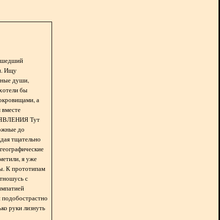
асшедший
н. Ищу
нные души,
хотели бы
окровищами, а
 вместе
БЪЯВЛЕНИЯ Тут
ожные до
ждая тщательно
 географические
метили, я уже
ды. К прототипам
отношусь с
импатией
 и подобострастно
лько руки лизнуть