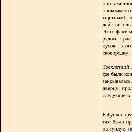
приложенн
прокоммент
тщетным), 
действител
Этот факт м
рядом с ра
кусок это
сковородку.
Трёхлетний 
где были ко
закрывалась
дверцу, про
следующего 
Бабушка пря
там было пр
на сундук, н