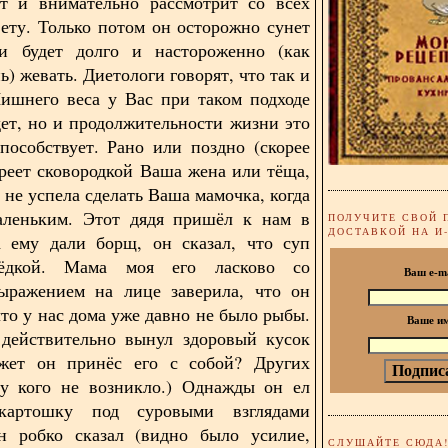
ет и внимательно рассмотрит со всех
вету. Только потом он осторожно сунет
и будет долго и настороженно (как
ь) жевать. Диетологи говорят, что так и
Лишнего веса у Вас при таком подходе
дет, но и продолжительности жизни это
пособствует. Рано или поздно (скорее
греет сковородкой Ваша жена или тёща,
 не успела сделать Ваша мамочка, когда
леньким. Этот дядя пришёл к нам в
ПОЛУЧИТЕ СВОЙ 
ДОСТАВКОЙ НА И
а ему дали борщ, он сказал, что суп
лёдкой. Мама моя его ласково со
Ваш e-m
ыражением на лице заверила, что он
что у нас дома уже давно не было рыбы.
Ваше и
 действительно вынул здоровый кусок
ожет он принёс его с собой? Других
 у кого не возникло.) Однажды он ел
картошку под суровыми взглядами
н робко сказал (видно было усилие,
СЛУШАЙТЕ СЮДА