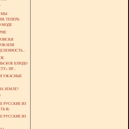
У
Е МЫ
И, ТЕПЕРЬ
О МОДЕ
РНЕ
РОИСКИ
ОВ ИЛИ
ЕЛЕННОСТЬ...
ОЕ
ЛЬСКОЕ БЛЮДО
ТУ» ПР...
 И УЖАСНЫЕ
НА ЗЕМЛЕ?
У
Е РУССКИЕ ИЗ
Ь II)
Е РУССКИЕ ИЗ
ЗЫ