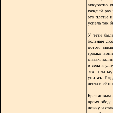
аккуратно у
каждый раз 
это платье 
успела так б
У тёти был
больные лю
потом высы
громко воп
глазах, зал
и села в ули
это платье
унитаз. Тог
легла в её по
Брезгливым 
время обеда
ложку и стак