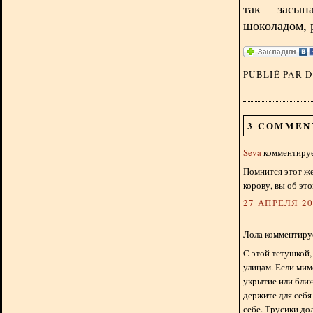
так засы
шоколадом, 
PUBLIÉ PAR 
3 COMMEN
Seva
комментирует
Помнится этот же
корову, вы об эт
27 АПРЕЛЯ 201
Лола комментируе
С этой тетушкой,
улицам. Если мим
укрытие или ближ
держите для себя
себе. Трусики д