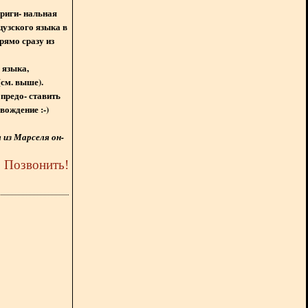
ориги- нальная
цузского языка в
рямо сразу из
 языка,
(см. выше).
предо- ставить
вождение :-)
из Марселя он-
5
Позвонить
!