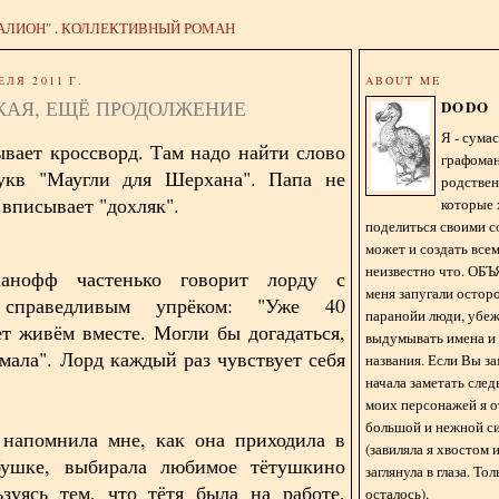
АЛИОН" . КОЛЛЕКТИВНЫЙ РОМАН
ЕЛЯ 2011 Г.
ABOUT ME
КАЯ, ЕЩЁ ПРОДОЛЖЕНИЕ
DODO
Я - сум
ывает кроссворд. Там надо найти слово
графома
укв "Маугли для Шерхана". Папа не
родстве
 вписывает "дохляк".
которые 
поделиться своими с
может и создать всем
неизвестно что. О
анофф частенько говорит лорду с
меня запугали остор
 справедливым упрёком: "Уже 40
паранойи люди, убе
 лет живём вместе. Могли бы догадаться,
выдумывать имена и
умала". Лорд каждый раз чувствует себя
названия. Если Вы за
начала заметать сле
моих персонажей я 
большой и нежной с
напомнила мне, как она приходила в
(завиляла я хвостом
бушке, выбирала любимое тётушкино
заглянула в глаза. То
ьзуясь тем, что тётя была на работе,
осталось).