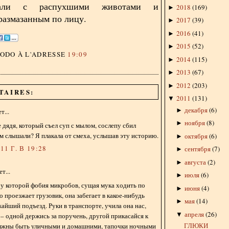
пали с распухшими животами и
2018
(
169
)
►
размазанным по лицу.
2017
(
39
)
►
2016
(
41
)
►
2015
(
52
)
►
DODO
À L'ADRESSE
19:09
2014
(
115
)
►
2013
(
67
)
►
2012
(
203
)
►
TAIRES:
2011
(
131
)
▼
декабря
(
6
)
►
...
ноября
(
8
)
►
 дядя, который съел суп с мылом, сослепу сбил
ом слышали? Я плакала от смеха, услышав эту историю.
октября
(
6
)
►
1 Г. В 19:28
сентября
(
7
)
►
августа
(
2
)
►
т...
июля
(
6
)
►
 у которой фобия микробов, сущая мука ходить по
июня
(
4
)
►
о проезжает грузовик, она забегает в какое-нибудь
мая
(
14
)
►
айший подъезд. Руки в транспорте, учила она нас,
апреля
(
26
)
▼
 – одной держись за поручень, другой прикасайся к
ГЛЮКИ
олжны быть уличными и домашними, тапочки ночными