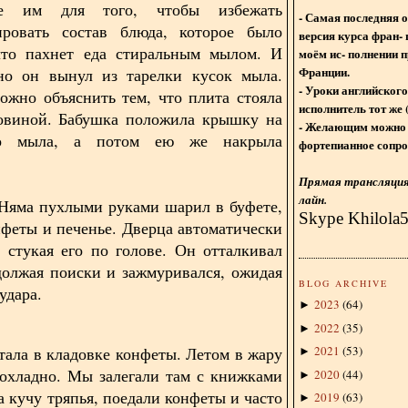
ое им для того, чтобы избежать
- Самая последняя 
ировать состав блюда, которое было
версия курса фран- 
что пахнет еда стиральным мылом. И
моём ис- полнении п
Франции.
ьно он вынул из тарелки кусок мыла.
- Уроки английского
ожно объяснить тем, что плита стояла
исполнитель тот же 
ковиной. Бабушка положила крышку на
- Желающим можно 
го мыла, а потом ею же накрыла
фортепианное сопро
Прямая трансляция 
лайн.
Няма пухлыми руками шарил в буфете,
Skype Khilola
нфеты и печенье. Дверца автоматически
, стукая его по голове. Он отталкивал
должая поиски и зажмуривался, ожидая
BLOG ARCHIVE
удара.
2023
(
64
)
►
2022
(
35
)
►
тала в кладовке конфеты. Летом в жару
2021
(
53
)
►
охладно. Мы залегали там с книжками
2020
(
44
)
►
а кучу тряпья, поедали конфеты и часто
2019
(
63
)
►