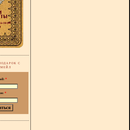
ПОДАРОК С
-МЕЙЛ
ail:
*
мя:
*
!