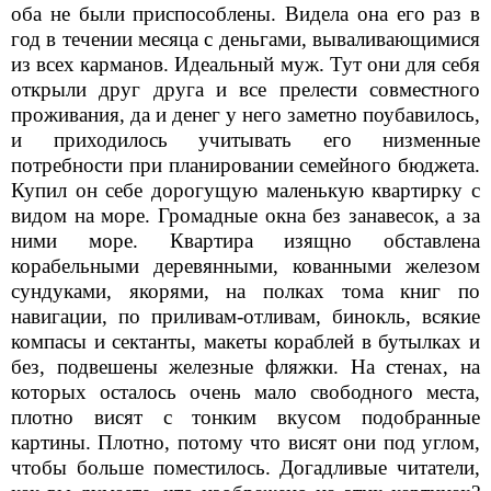
оба не были приспособлены. Видела она его раз в
год в течении месяца с деньгами, вываливающимися
из всех карманов. Идеальный муж. Тут они для себя
открыли друг друга и все прелести совместного
проживания, да и денег у него заметно поубавилось,
и приходилось учитывать его низменные
потребности при планировании семейного бюджета.
Купил он себе дорогущую маленькую квартирку с
видом на море. Громадные окна без занавесок, а за
ними море. Квартира изящно обставлена
корабельными деревянными, кованными железом
сундуками, якорями, на полках тома книг по
навигации, по приливам-отливам, бинокль, всякие
компасы и сектанты, макеты кораблей в бутылках и
без, подвешены железные фляжки. На стенах, на
которых осталось очень мало свободного места,
плотно висят с тонким вкусом подобранные
картины. Плотно, потому что висят они под углом,
чтобы больше поместилось. Догадливые читатели,