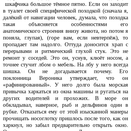
шкафчика большое тёмное пятно. Если он заходит
в туалет своей специфической походкой (сначала я,
далёкий от навигации человек, думала, что походка
такая объясняется особенностями его
анатомического строения внизу живота, но потом я
поняла, глупая), (горе вам, если невтерпёж), то
пропадает там надолго. Оттуда доносится храп с
перерывами и ритмический глухой стук. Это не
ремонт у соседей. Это он, уснув, клюёт носом, а
точнее стучит лбом о мебель. На лбу у него всегда
шишка. Он не догадывается почему. Его
поклонница Вероника утверждает, что он
«рафинированный». У него долго была морская
привычка харкаться из окна машины и ругаться на
других водителей и прохожих. В море он
обкладывал, наверное, рыб и дельфинов один в
рубке. Отказаться ему от этой изысканной манеры
прочищать носоглотку пришлось после того, как он
харкнул, но забыл предварительно открыть окно.