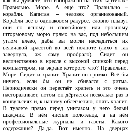
как вы думаете, что изображено на этих картинах?
Правильно. Море. А ещё что? Правильно –
корабли. Капитан – человек организованый.
Корабли все в одинаковом ракурсе, словно плывут
они по ясному и спокойному или грозному
штормовому морю прямо на вас, под небольшим
углом влево, дабы вы могли насладиться их
величавой красотой во всей полноте (лихо я так
завернула, аж саму пробрало). Сидит он
величественно в кресле с высокой спинкой перед
компьютером, на экране которого что? Правильно.
Море. Сидит и храпит. Храпит он громко. Всё бы
ничего, если бы он не сбивался с ритма.
Периодически он перестаёт храпеть и это очень
настораживает, потом он дёргается несколько раз в
конвульсиях и, к нашему облегчению, опять храпит.
В туалете прямо перед унитазом у него белый
шкафчик. В нём чистые полотенца, а на нём
профессиональные журналы и газеты. Какого
содержания? Да-да. Вот именно. На дверцах