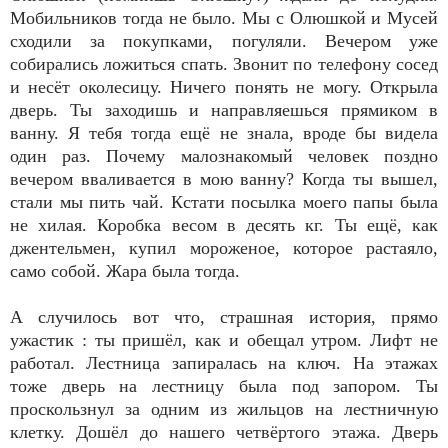
Мобильников тогда не было.
Мы с Олюшкой и Мусей
сходили за покупками, погуляли. Вечером уже
собирались ложиться спать. Звонит по телефону сосед
и несёт околесицу. Ничего понять не могу. Открыла
дверь. Ты заходишь и направляешься прямиком в
ванну. Я тебя тогда ещё не знала, вроде бы видела
один раз. Почему малознакомый человек поздно
вечером вваливается в мою ванну? Когда ты вышел,
стали мы пить чай. Кстати посылка моего папы была
не хилая. Коробка весом в десять кг. Ты ещё, как
джентельмен, купил мороженое, которое растаяло,
само собой. Жара была тогда.
А случилось вот что, страшная история, прямо
ужастик : ты пришёл, как и обещал утром. Лифт не
работал. Лестница запиралась на ключ. На этажах
тоже дверь на лестницу была под запором. Ты
проскользнул за одним из жильцов на лестничную
клетку. Дошёл до нашего четвёртого этажа. Дверь