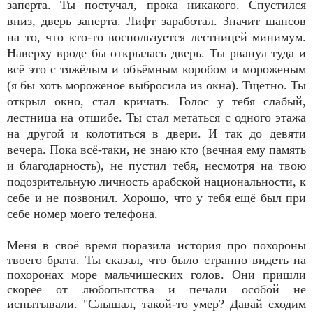
заперта. Ты постучал, прока никакого. Спустился
вниз, дверь заперта. Лифт заработал. Значит шансов
на то, что кто-то воспользуется лестницей минимум.
Наверху вроде бы открылась дверь. Ты рванул туда и
всё это с тяжёлым и объёмным коробом и мороженым
(я бы хоть мороженое выбросила из окна). Тщетно. Ты
открыл окно, стал кричать. Голос у тебя слабый,
лестница на отшибе. Ты стал метаться с одного этажа
на другой и колотиться в двери. И так до девяти
вечера. Пока всё-таки, не знаю кто (вечная ему память
и благодарность), не пустил тебя, несмотря на твою
подозрительную личность арабской национальности, к
себе и не позвонил. Хорошо, что у тебя ещё был при
себе номер моего телефона.
Меня в своё время поразила история про похороны
твоего брата. Ты сказал, что было странно видеть на
похоронах море мальчишеских голов. Они пришли
скорее от любопытства и печали особой не
испытывали. "Слышал, такой-то умер? Давай сходим